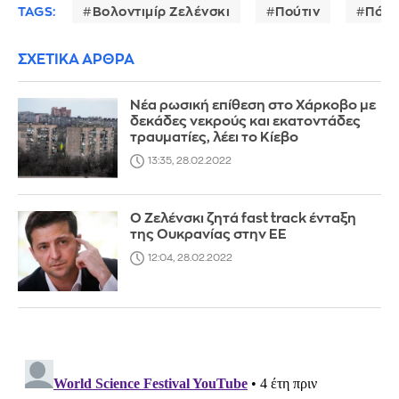
TAGS:
Βολοντιμίρ Ζελένσκι
Πούτιν
Πόλε
ΣΧΕΤΙΚΑ ΑΡΘΡΑ
Νέα ρωσική επίθεση στο Χάρκοβο με
δεκάδες νεκρούς και εκατοντάδες
τραυματίες, λέει το Κίεβο
13:35, 28.02.2022
Ο Ζελένσκι ζητά fast track ένταξη
της Ουκρανίας στην ΕΕ
12:04, 28.02.2022