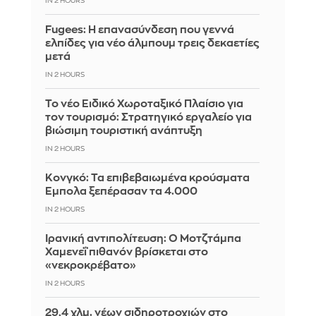
IN 2 HOURS
Fugees: Η επανασύνδεση που γεννά
ελπίδες για νέο άλμπουμ τρεις δεκαετίες
μετά
IN 2 HOURS
Το νέο Ειδικό Χωροταξικό Πλαίσιο για
τον τουρισμό: Στρατηγικό εργαλείο για
βιώσιμη τουριστική ανάπτυξη
IN 2 HOURS
Κονγκό: Τα επιβεβαιωμένα κρούσματα
Έμπολα ξεπέρασαν τα 4.000
IN 2 HOURS
Ιρανική αντιπολίτευση: Ο Μοτζτάμπα
Χαμενεΐ πιθανόν βρίσκεται στο
«νεκροκρέβατο»
IN 2 HOURS
29,4 χλμ. νέων σιδηροτροχιών στο