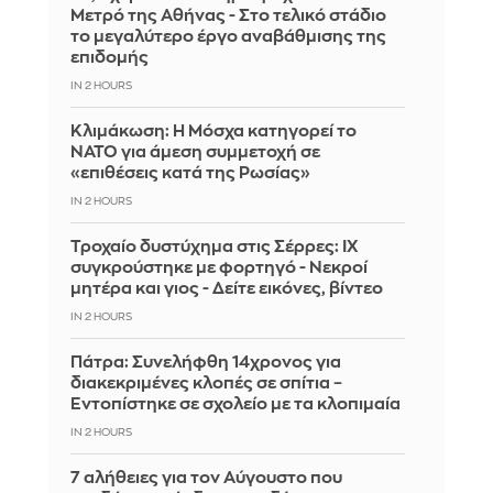
Μετρό της Αθήνας - Στο τελικό στάδιο
το μεγαλύτερο έργο αναβάθμισης της
επιδομής
IN 2 HOURS
Κλιμάκωση: Η Μόσχα κατηγορεί το
ΝΑΤΟ για άμεση συμμετοχή σε
«επιθέσεις κατά της Ρωσίας»
IN 2 HOURS
Τροχαίο δυστύχημα στις Σέρρες: ΙΧ
συγκρούστηκε με φορτηγό - Νεκροί
μητέρα και γιος - Δείτε εικόνες, βίντεο
IN 2 HOURS
Πάτρα: Συνελήφθη 14χρονος για
διακεκριμένες κλοπές σε σπίτια –
Εντοπίστηκε σε σχολείο με τα κλοπιμαία
IN 2 HOURS
7 αλήθειες για τον Αύγουστο που