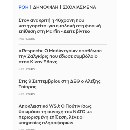
ΡΟΗ
ΔΗΜΟΦΙΛΗ
ΣΧΟΛΙΑΣΜΕΝΑ
Στον ανακριτή η 46χρονη που
κατηγορείται για εμπλοκή στη φονική
επίθεση στη Marfin - Δείτε βίντεο
IN 2 HOURS
«Respect»: Ο Μπόλντγουιν αποθέωσε
την Ζαλγκίρις που έδωσε συμβόλαιο
στον Κίναν Έβανς
IN 2 HOURS
Στις 9 Σεπτεμβρίου στη ΔΕΘ ο Αλέξης
Τσίπρας
IN 2 HOURS
Αποκλειστικό WSJ: Ο Πούτιν ίσως
δοκιμάσει τη συνοχή του ΝΑΤΟ με
περιορισμένη επίθεση, λένε οι
υπηρεσίες πληροφοριών