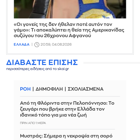
«Οι γονείς της δεν ήθελαν ποτέ αυτόν τον
γάμο»: Τι αποκαλύπτει η θεία της Αμερικανίδας
συζύγου του 26χρονου Αφγανού
ΕΛΛΑΔΑ
20:59, 04.08.2026
ΔΙΑΒΑΣΤΕ ΕΠΙΣΗΣ
περισσότερες ειδήσεις από το skai.gr
ΡΟΗ
ΔΗΜΟΦΙΛΗ
ΣΧΟΛΙΑΣΜΕΝΑ
Από τη Φλόριντα στην Πελοπόννησο: Το
ζευγάρι που βρήκε στην Ελλάδα τον
ιδανικό τόπο για μια νέα ζωή
ΠΡΙΝ ΑΠΌ 1 ΜΈΡΑ
Mυστράς: Σήμερα η νεκροψία στη σορό