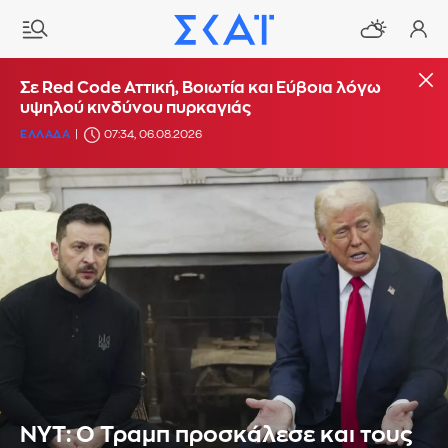
Σε Red Code Αττική, Βοιωτία και Εύβοια λόγω
υψηλού κινδύνου πυρκαγιάς
ΕΛΛΑΔΑ
07:34, 06.08.2026
ΝΥΤ: Ο Τραμπ προσκάλεσε και τους