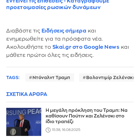
εντείνει τις επιθέσεις - Καταγράφουμε
προετοιμασίες ρωσικών δυνάμεων
Διαβάστε τις
Ειδήσεις σήμερα
και
ενημερωθείτε για τα πρόσφατα νέα.
Ακολουθήστε το
Skai.gr στο Google News
και
μάθετε πρώτοι όλες τις ειδήσεις.
TAGS:
Ντόναλντ Τραμπ
Βολοντιμίρ Ζελένσκι
ΣΧΕΤΙΚΑ ΑΡΘΡΑ
Η μεγάλη πρόκληση του Τραμπ: Να
καθίσουν Πούτιν και Ζελένσκι στο
ίδιο τραπέζι
15:38, 16.08.2025