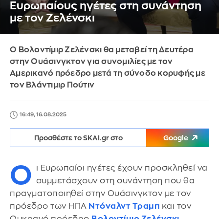
Ευρωπαίους ηγέτες στη συνάντηση
με τον Ζελένσκι
Ο Βολοντίμιρ Ζελένσκι θα μεταβεί τη Δευτέρα
στην Ουάσινγκτον για συνομιλίες με τον
Αμερικανό πρόεδρο μετά τη σύνοδο κορυφής με
τον Βλάντιμιρ Πούτιν
16:49, 16.08.2025
Προσθέστε το SKAI.gr στο
Google
Ο
ι Ευρωπαίοι ηγέτες έχουν προσκληθεί να
συμμετάσχουν στη συνάντηση που θα
πραγματοποιηθεί στην Ουάσινγκτον με τον
πρόεδρο των ΗΠΑ
Ντόναλντ Τραμπ
και τον
Ουκρανό πρόεδρο
Βολοντίμιρ Ζελένσκι
,