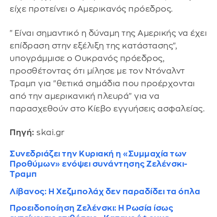
είχε προτείνει ο Αμερικανός πρόεδρος.
"Είναι σημαντικό η δύναμη της Αμερικής να έχει
επίδραση στην εξέλιξη της κατάστασης",
υπογράμμισε ο Ουκρανός πρόεδρος,
προσθέτοντας ότι μίλησε με τον Ντόναλντ
Τραμπ για "θετικά σημάδια που προέρχονται
από την αμερικανική πλευρά" για να
παρασχεθούν στο Κίεβο εγγυήσεις ασφαλείας.
Πηγή:
skai.gr
Συνεδριάζει την Κυριακή η «Συμμαχία των
Προθύμων» ενόψει συνάντησης Ζελένσκι-
Τραμπ
Λίβανος: Η Χεζμπολάχ δεν παραδίδει τα όπλα
Προειδοποίηση Ζελένσκι: Η Ρωσία ίσως