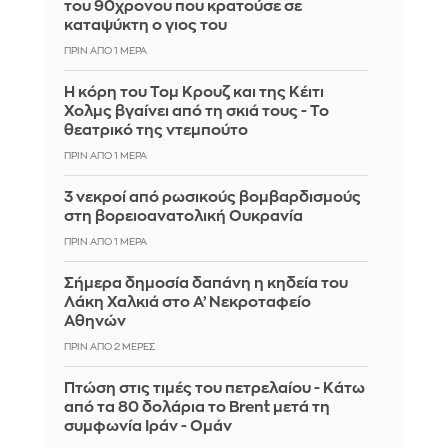
του 90χρονου που κρατούσε σε
καταψύκτη ο γιος του
ΠΡΙΝ ΑΠΌ 1 ΜΈΡΑ
Η κόρη του Τομ Κρουζ και της Κέιτι
Χολμς βγαίνει από τη σκιά τους - Το
θεατρικό της ντεμπούτο
ΠΡΙΝ ΑΠΌ 1 ΜΈΡΑ
3 νεκροί από ρωσικούς βομβαρδισμούς
στη βορειοανατολική Ουκρανία
ΠΡΙΝ ΑΠΌ 1 ΜΈΡΑ
Σήμερα δημοσία δαπάνη η κηδεία του
Λάκη Χαλκιά στο Α’ Νεκροταφείο
Αθηνών
ΠΡΙΝ ΑΠΌ 2 ΜΈΡΕΣ
Πτώση στις τιμές του πετρελαίου - Κάτω
από τα 80 δολάρια το Brent μετά τη
συμφωνία Ιράν - Ομάν