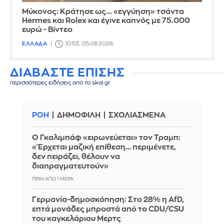
Μύκονος: Κράτησε ως... «εγγύηση» τσάντα
Hermes και Rolex και έγινε καπνός με 75.000
ευρώ - Βίντεο
ΕΛΛΑΔΑ
10:53, 05.08.2026
ΔΙΑΒΑΣΤΕ ΕΠΙΣΗΣ
περισσότερες ειδήσεις από το skai.gr
ΡΟΗ
ΔΗΜΟΦΙΛΗ
ΣΧΟΛΙΑΣΜΕΝΑ
Ο Γκαλιμπάφ «ειρωνεύεται» τον Τραμπ:
«Έρχεται μαζική επίθεση… περιμένετε,
δεν πειράζει, θέλουν να
διαπραγματευτούν»
ΠΡΙΝ ΑΠΌ 1 ΜΈΡΑ
Γερμανία-δημοσκόπηση: Στο 28% η AfD,
επτά μονάδες μπροστά από το CDU/CSU
του καγκελάριου Μερτς