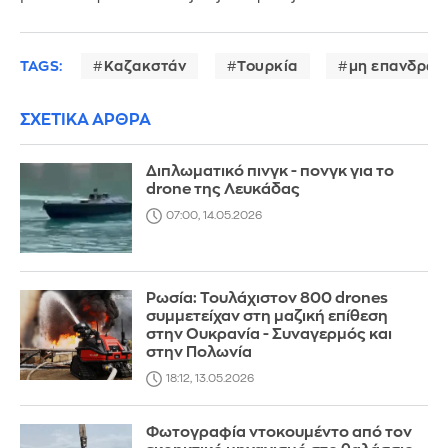
TAGS:
Καζακστάν
Τουρκία
μη επανδρωμ
ΣΧΕΤΙΚΑ ΑΡΘΡΑ
Διπλωματικό πινγκ - πονγκ για το
drone της Λευκάδας
07:00, 14.05.2026
Ρωσία: Τουλάχιστον 800 drones
συμμετείχαν στη μαζική επίθεση
στην Ουκρανία - Συναγερμός και
στην Πολωνία
18:12, 13.05.2026
Φωτογραφία ντοκουμέντο από τον