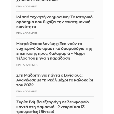
χτυπούν «καμπανάκι»
ΠΡΙΝ ΑΠΌ 1 ΜΈΡΑ
Ιοί από τεχνητή νοημοσύνη: Το ιστορικό
ορόσημο που διχάζει την επιστημονική
κοινότητα
ΠΡΙΝ ΑΠΌ 1 ΜΈΡΑ
Μετρό Θεσσαλονίκης: Ξεκινούν τα
νυχτερινά δοκιμαστικά δρομολόγια της
επέκτασης προς Καλαμαριά – Μέχρι
τέλος του μήνα η παράδοση
ΠΡΙΝ ΑΠΌ 1 ΜΈΡΑ
Στη Μαδρίτη για πάντα ο Βινίσιους:
Ανανέωσε με τη Ρεάλ μέχρι το καλοκαίρι
του 2032
ΠΡΙΝ ΑΠΌ 1 ΜΈΡΑ
Συρία: Βόμβα εξερράγη σε λεωφορείο
κοντά στη Δαμασκό - 2 νεκροί και 13
τραυματίες (Βίντεο)