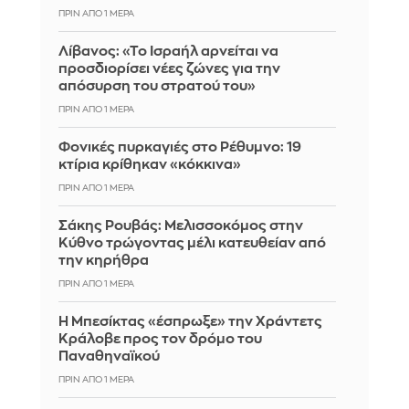
ΠΡΙΝ ΑΠΌ 1 ΜΈΡΑ
Λίβανος: «Το Ισραήλ αρνείται να
προσδιορίσει νέες ζώνες για την
απόσυρση του στρατού του»
ΠΡΙΝ ΑΠΌ 1 ΜΈΡΑ
Φονικές πυρκαγιές στο Ρέθυμνο: 19
κτίρια κρίθηκαν «κόκκινα»
ΠΡΙΝ ΑΠΌ 1 ΜΈΡΑ
Σάκης Ρουβάς: Μελισσοκόμος στην
Κύθνο τρώγοντας μέλι κατευθείαν από
την κηρήθρα
ΠΡΙΝ ΑΠΌ 1 ΜΈΡΑ
Η Μπεσίκτας «έσπρωξε» την Χράντετς
Κράλοβε προς τον δρόμο του
Παναθηναϊκού
ΠΡΙΝ ΑΠΌ 1 ΜΈΡΑ