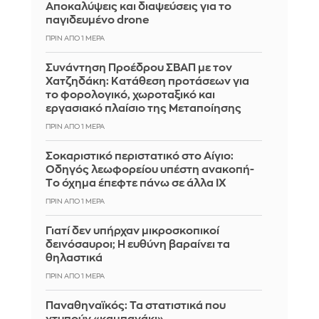
Αποκαλύψεις και διαψεύσεις για το
παγιδευμένο drone
ΠΡΙΝ ΑΠΌ 1 ΜΈΡΑ
Συνάντηση Προέδρου ΣΒΑΠ με τον
Χατζηδάκη: Κατάθεση προτάσεων για
το φορολογικό, χωροταξικό και
εργασιακό πλαίσιο της Μεταποίησης
ΠΡΙΝ ΑΠΌ 1 ΜΈΡΑ
Σοκαριστικό περιστατικό στο Αίγιο:
Οδηγός λεωφορείου υπέστη ανακοπή-
Tο όχημα έπεφτε πάνω σε άλλα ΙΧ
ΠΡΙΝ ΑΠΌ 1 ΜΈΡΑ
Γιατί δεν υπήρχαν μικροσκοπικοί
δεινόσαυροι; Η ευθύνη βαραίνει τα
θηλαστικά
ΠΡΙΝ ΑΠΌ 1 ΜΈΡΑ
Παναθηναϊκός: Τα στατιστικά που