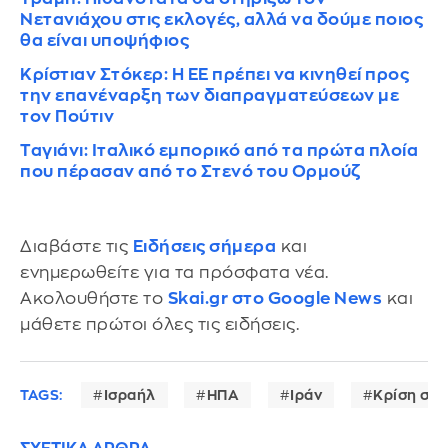
Νετανιάχου στις εκλογές, αλλά να δούμε ποιος
θα είναι υποψήφιος
Κρίστιαν Στόκερ: Η ΕΕ πρέπει να κινηθεί προς
την επανέναρξη των διαπραγματεύσεων με
τον Πούτιν
Ταγιάνι: Ιταλικό εμπορικό από τα πρώτα πλοία
που πέρασαν από το Στενό του Ορμούζ
Διαβάστε τις
Ειδήσεις σήμερα
και
ενημερωθείτε για τα πρόσφατα νέα.
Ακολουθήστε το
Skai.gr στο Google News
και
μάθετε πρώτοι όλες τις ειδήσεις.
TAGS:
Ισραήλ
ΗΠΑ
Ιράν
Κρίση στ