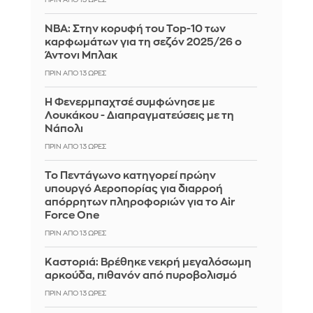
ΠΡΙΝ ΑΠΌ 13 ΏΡΕΣ
ΝΒΑ: Στην κορυφή του Top-10 των
καρφωμάτων για τη σεζόν 2025/26 ο
Άντονι Μπλακ
ΠΡΙΝ ΑΠΌ 13 ΏΡΕΣ
Η Φενερμπαχτσέ συμφώνησε με
Λουκάκου - Διαπραγματεύσεις με τη
Νάπολι
ΠΡΙΝ ΑΠΌ 13 ΏΡΕΣ
Το Πεντάγωνο κατηγορεί πρώην
υπουργό Αεροπορίας για διαρροή
απόρρητων πληροφοριών για το Air
Force One
ΠΡΙΝ ΑΠΌ 13 ΏΡΕΣ
Καστοριά: Βρέθηκε νεκρή μεγαλόσωμη
αρκούδα, πιθανόν από πυροβολισμό
ΠΡΙΝ ΑΠΌ 13 ΏΡΕΣ