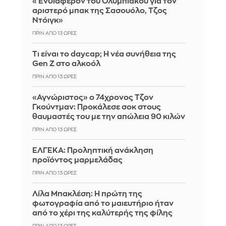
«Ενδιαφέρον του Ολυμπιακού για τον
αριστερό μπακ της Σασουόλο, Τζος
Ντόιγκ»
ΠΡΙΝ ΑΠΌ 13 ΏΡΕΣ
Τι είναι το daycap; Η νέα συνήθεια της
Gen Z στο αλκοόλ
ΠΡΙΝ ΑΠΌ 13 ΏΡΕΣ
«Αγνώριστος» ο 74χρονος Τζον
Γκούντμαν: Προκάλεσε σοκ στους
θαυμαστές του με την απώλεια 90 κιλών
ΠΡΙΝ ΑΠΌ 13 ΏΡΕΣ
ΕΛΓΕΚΑ: Προληπτική ανάκληση
προϊόντος μαρμελάδας
ΠΡΙΝ ΑΠΌ 13 ΏΡΕΣ
Λίλα Μπακλέση: Η πρώτη της
φωτογραφία από το μαιευτήριο ήταν
από το χέρι της καλύτερής της φίλης