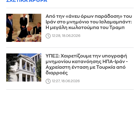
ΣΧΕΤΙΚΑ ΑΡΘΡΑ
Από την «άνευ όρων παράδοση» του
Ιράν στο μνημόνιο του Ισλαμαμπάντ:
Η μεγάλη κωλοτούμπα του Τραμπ
12:28, 18.06.2026
ΥΠΕΞ: Χαιρετίζουμε την υπογραφή
μνημονίου κατανόησης ΗΠΑ-Ιράν -
Αχρείαστη ένταση με Τουρκία από
διαρροές
12:27, 18.06.2026