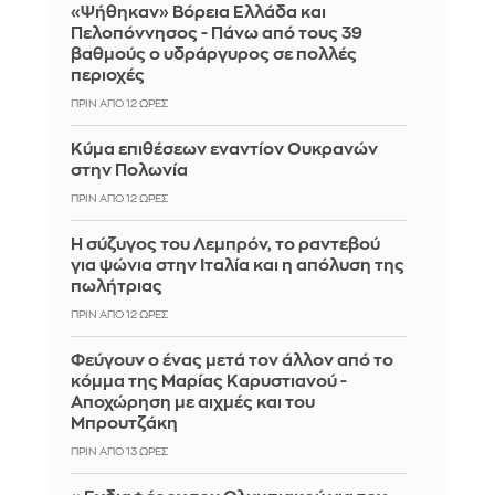
«Ψήθηκαν» Βόρεια Ελλάδα και
Πελοπόννησος - Πάνω από τους 39
βαθμούς ο υδράργυρος σε πολλές
περιοχές
ΠΡΙΝ ΑΠΌ 12 ΏΡΕΣ
Κύμα επιθέσεων εναντίον Ουκρανών
στην Πολωνία
ΠΡΙΝ ΑΠΌ 12 ΏΡΕΣ
Η σύζυγος του Λεμπρόν, το ραντεβού
για ψώνια στην Ιταλία και η απόλυση της
πωλήτριας
ΠΡΙΝ ΑΠΌ 12 ΏΡΕΣ
Φεύγουν ο ένας μετά τον άλλον από το
κόμμα της Μαρίας Καρυστιανού -
Αποχώρηση με αιχμές και του
Μπρουτζάκη
ΠΡΙΝ ΑΠΌ 13 ΏΡΕΣ