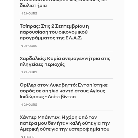
διυλιστήρια
IN 2 HOURS
Τσίπρας: Στις 2 Σεπτεμβρίου η
παρουσίαση του οικονομικού
προγράμματος της ΕΛ.Α.Σ.
IN 2 HOURS
Χαρδαλιάς: Καμία ανεμογεννήτρια στις
πληγείσες περιοχές
IN 2 HOURS
Θρίλερ στον Λυκαβηττό: Εντοπίστηκε
σορός σε σπηλιά κοντά στους Αγίους
Ισιδώρους - Δείτε βίντεο
IN 2 HOURS
Χάντερ Μπάιντεν: Η χάρη από τον
πατέρα μου δεν ήταν καλή ούτε για την
Αμερική ούτε για την υστεροφημία του
IN 1 HOUR