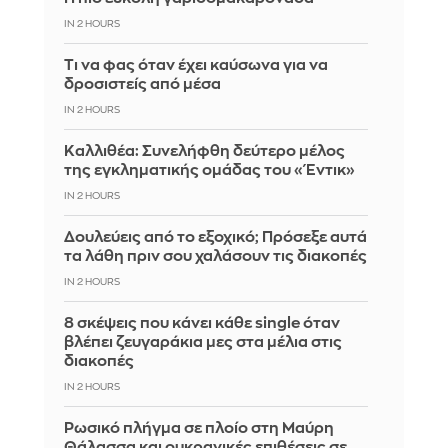
IN 2 HOURS
Τι να φας όταν έχει καύσωνα για να
δροσιστείς από μέσα
IN 2 HOURS
Καλλιθέα: Συνελήφθη δεύτερο μέλος
της εγκληματικής ομάδας του «Έντικ»
IN 2 HOURS
Δουλεύεις από το εξοχικό; Πρόσεξε αυτά
τα λάθη πριν σου χαλάσουν τις διακοπές
IN 2 HOURS
8 σκέψεις που κάνει κάθε single όταν
βλέπει ζευγαράκια μες στα μέλια στις
διακοπές
IN 2 HOURS
Ρωσικό πλήγμα σε πλοίο στη Μαύρη
Θάλασσα και ουκρανικές επιθέσεις σε