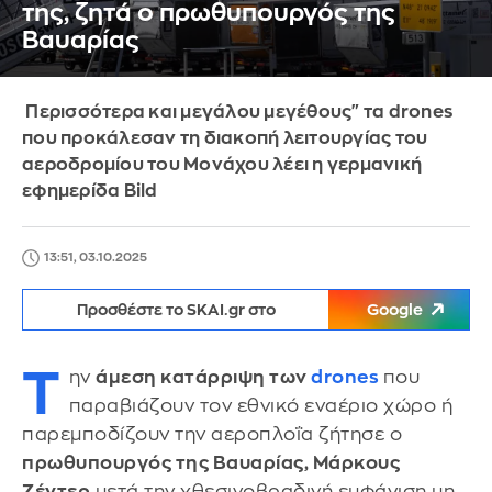
της, ζητά ο πρωθυπουργός της
Βαυαρίας
Περισσότερα και μεγάλου μεγέθους" τα drones
που προκάλεσαν τη διακοπή λειτουργίας του
αεροδρομίου του Μονάχου λέει η γερμανική
εφημερίδα Bild
13:51, 03.10.2025
Προσθέστε το SKAI.gr στο
Google
Τ
ην
άμεση κατάρριψη των
drones
που
παραβιάζουν τον εθνικό εναέριο χώρο ή
παρεμποδίζουν την αεροπλοΐα ζήτησε ο
πρωθυπουργός της Βαυαρίας, Μάρκους
Ζέντερ
μετά την χθεσινοβραδινή εμφάνιση μη