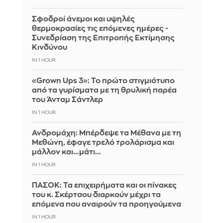
Σφοδροί άνεμοι και υψηλές
θερμοκρασίες τις επόμενες ημέρες -
Συνεδρίαση της Επιτροπής Εκτίμησης
Κινδύνου
IN 1 HOUR
«Grown Ups 3»: Το πρώτο στιγμιότυπο
από τα γυρίσματα με τη θρυλική παρέα
του Άνταμ Σάντλερ
IN 1 HOUR
Ανδρομάχη: Μπέρδεψε τα Μέθανα με τη
Μεθώνη, έφαγε τρελό τρολάρισμα και
μάλλον και...μάτι...
IN 1 HOUR
ΠΑΣΟΚ: Τα επιχειρήματα και οι πίνακες
του κ. Σκέρτσου διαρκούν μέχρι τα
επόμενα που αναιρούν τα προηγούμενα
IN 1 HOUR