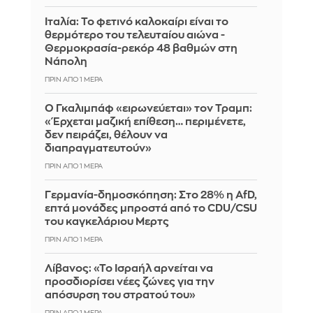
Ιταλία: To φετινό καλοκαίρι είναι το
θερμότερο του τελευταίου αιώνα -
Θερμοκρασία-ρεκόρ 48 βαθμών στη
Νάπολη
ΠΡΙΝ ΑΠΌ 1 ΜΈΡΑ
Ο Γκαλιμπάφ «ειρωνεύεται» τον Τραμπ:
«Έρχεται μαζική επίθεση… περιμένετε,
δεν πειράζει, θέλουν να
διαπραγματευτούν»
ΠΡΙΝ ΑΠΌ 1 ΜΈΡΑ
Γερμανία-δημοσκόπηση: Στο 28% η AfD,
επτά μονάδες μπροστά από το CDU/CSU
του καγκελάριου Μερτς
ΠΡΙΝ ΑΠΌ 1 ΜΈΡΑ
Λίβανος: «Το Ισραήλ αρνείται να
προσδιορίσει νέες ζώνες για την
απόσυρση του στρατού του»
ΠΡΙΝ ΑΠΌ 1 ΜΈΡΑ