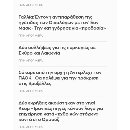
ΠΡΙΝ ΑΠΌ 1 ΜΈΡΑ
Γαλλία: Έντονη αντιπαράθεση της
ηγέτιδας των Οικολόγων με τον Ίλον
Μασκ - Την κατηγόρησε για «προδοσία»
ΠΡΙΝ ΑΠΌ 1 ΜΈΡΑ
Δύο συλλήψεις για τις πυρκαγιές σε
Σκύρο και Λακωνία
ΠΡΙΝ ΑΠΌ 1 ΜΈΡΑ
Σόκαρε από την αρχή η Άντερλεχτ τον
ΠΑΟΚ - Θα παλέψει για την πρόκριση
στις Βρυξέλλες
ΠΡΙΝ ΑΠΌ 1 ΜΈΡΑ
Δύο εκρήξεις ακούστηκαν στο νησί
Κεσμ – Ιρανικές πηγές κάνουν λόγο για
επιχείρηση κατά «εχθρικών στόχων»
κοντά στο Ορμούζ
ΠΡΙΝ ΑΠΌ 1 ΜΈΡΑ