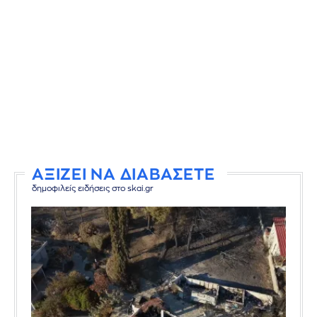
ΑΞΙΖΕΙ ΝΑ ΔΙΑΒΑΣΕΤΕ
δημοφιλείς ειδήσεις στο skai.gr