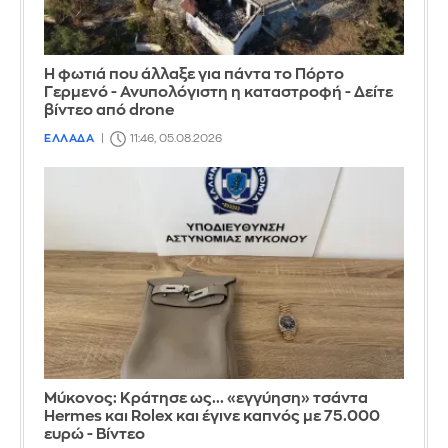
Η φωτιά που άλλαξε για πάντα το Πόρτο
Γερμενό - Ανυπολόγιστη η καταστροφή - Δείτε
βίντεο από drone
ΕΛΛΑΔΑ
11:46, 05.08.2026
Μύκονος: Κράτησε ως... «εγγύηση» τσάντα
Hermes και Rolex και έγινε καπνός με 75.000
ευρώ - Βίντεο