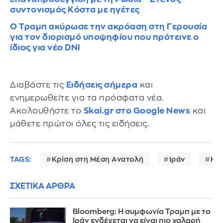
συντονισμός Κόστα με ηγέτες
Ο Τραμπ ακύρωσε την ακρόαση στη Γερουσία
για τον διορισμό υποψηφίου που πρότεινε ο
ίδιος για νέο DNI
Διαβάστε τις
Ειδήσεις σήμερα
και
ενημερωθείτε για τα πρόσφατα νέα.
Ακολουθήστε το
Skai.gr στο Google News
και
μάθετε πρώτοι όλες τις ειδήσεις.
TAGS:
Κρίση στη Μέση Ανατολή
Ιράν
ΗΠ
ΣΧΕΤΙΚΑ ΑΡΘΡΑ
Bloomberg: Η συμφωνία Τραμπ με το
Ιράν ενδέχεται να είναι πιο χαλαρή