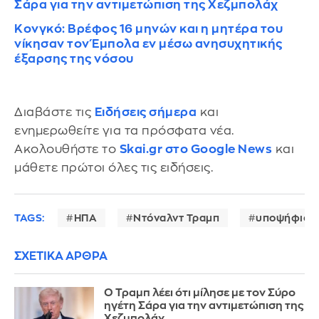
Σάρα για την αντιμετώπιση της Χεζμπολάχ
Κονγκό: Βρέφος 16 μηνών και η μητέρα του
νίκησαν τον Έμπολα εν μέσω ανησυχητικής
έξαρσης της νόσου
Διαβάστε τις
Ειδήσεις σήμερα
και
ενημερωθείτε για τα πρόσφατα νέα.
Ακολουθήστε το
Skai.gr στο Google News
και
μάθετε πρώτοι όλες τις ειδήσεις.
TAGS:
ΗΠΑ
Ντόναλντ Τραμπ
υποψήφιος
ΣΧΕΤΙΚΑ ΑΡΘΡΑ
Ο Τραμπ λέει ότι μίλησε με τον Σύρο
ηγέτη Σάρα για την αντιμετώπιση της
Χεζμπολάχ