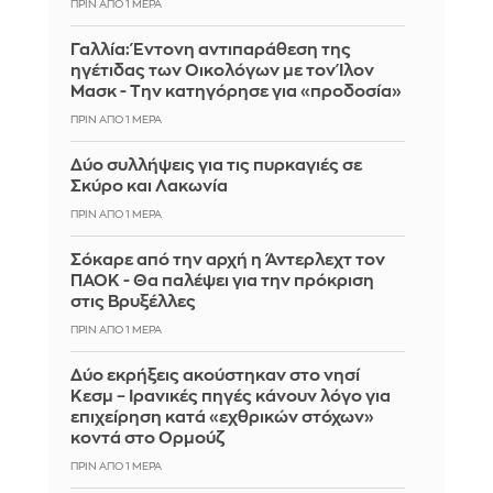
ΠΡΙΝ ΑΠΌ 1 ΜΈΡΑ
Γαλλία: Έντονη αντιπαράθεση της
ηγέτιδας των Οικολόγων με τον Ίλον
Μασκ - Την κατηγόρησε για «προδοσία»
ΠΡΙΝ ΑΠΌ 1 ΜΈΡΑ
Δύο συλλήψεις για τις πυρκαγιές σε
Σκύρο και Λακωνία
ΠΡΙΝ ΑΠΌ 1 ΜΈΡΑ
Σόκαρε από την αρχή η Άντερλεχτ τον
ΠΑΟΚ - Θα παλέψει για την πρόκριση
στις Βρυξέλλες
ΠΡΙΝ ΑΠΌ 1 ΜΈΡΑ
Δύο εκρήξεις ακούστηκαν στο νησί
Κεσμ – Ιρανικές πηγές κάνουν λόγο για
επιχείρηση κατά «εχθρικών στόχων»
κοντά στο Ορμούζ
ΠΡΙΝ ΑΠΌ 1 ΜΈΡΑ