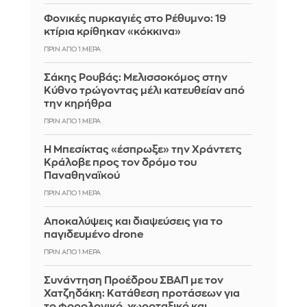
Φονικές πυρκαγιές στο Ρέθυμνο: 19
κτίρια κρίθηκαν «κόκκινα»
ΠΡΙΝ ΑΠΌ 1 ΜΈΡΑ
Σάκης Ρουβάς: Μελισσοκόμος στην
Κύθνο τρώγοντας μέλι κατευθείαν από
την κηρήθρα
ΠΡΙΝ ΑΠΌ 1 ΜΈΡΑ
Η Μπεσίκτας «έσπρωξε» την Χράντετς
Κράλοβε προς τον δρόμο του
Παναθηναϊκού
ΠΡΙΝ ΑΠΌ 1 ΜΈΡΑ
Αποκαλύψεις και διαψεύσεις για το
παγιδευμένο drone
ΠΡΙΝ ΑΠΌ 1 ΜΈΡΑ
Συνάντηση Προέδρου ΣΒΑΠ με τον
Χατζηδάκη: Κατάθεση προτάσεων για
το φορολογικό, χωροταξικό και