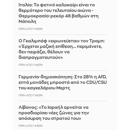
Ιταλία: To φετινό καλοκαίρι είναι το
θερμότερο του τελευταίου αιώνα -
Θερμοκρασία-ρεκόρ 48 βαθμών στη
Νάπολη
ΠΡΙΝ ΑΠΌ 1 ΜΈΡΑ
Ο Γκαλιμπάφ «ειρωνεύεται» τον Τραμπ:
«Έρχεται μαζική επίθεση… περιμένετε,
δεν πειράζει, θέλουν να
διαπραγματευτούν»
ΠΡΙΝ ΑΠΌ 1 ΜΈΡΑ
Γερμανία-δημοσκόπηση: Στο 28% η AfD,
επτά μονάδες μπροστά από το CDU/CSU
του καγκελάριου Μερτς
ΠΡΙΝ ΑΠΌ 1 ΜΈΡΑ
Λίβανος: «Το Ισραήλ αρνείται να
προσδιορίσει νέες ζώνες για την
απόσυρση του στρατού του»
ΠΡΙΝ ΑΠΌ 1 ΜΈΡΑ