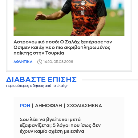
Αστρονομικό ποσό: Ο Σαλάχ ξεπέρασε τον
Όσιμεν και έγινε ο πιο ακριβοπληρωμένος
παίκτης στην Τουρκία
ΑΘΛΗΤΙΚΑ
14:50, 05.08.2026
ΔΙΑΒΑΣΤΕ ΕΠΙΣΗΣ
περισσότερες ειδήσεις από το skai.gr
ΡΟΗ
ΔΗΜΟΦΙΛΗ
ΣΧΟΛΙΑΣΜΕΝΑ
Σου λέει να βγείτε και μετά
εξαφανίζεται; 5 λόγοι που ίσως δεν
έχουν καμία σχέση με εσένα