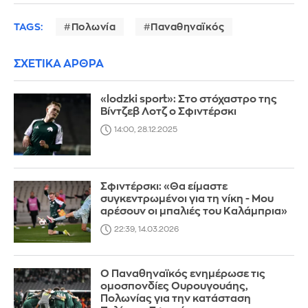
TAGS:
Πολωνία
Παναθηναϊκός
ΣΧΕΤΙΚΑ ΑΡΘΡΑ
«lodzki sport»: Στο στόχαστρο της
Βίντζεβ Λοτζ ο Σφιντέρσκι
14:00, 28.12.2025
Σφιντέρσκι: «Θα είμαστε
συγκεντρωμένοι για τη νίκη - Μου
αρέσουν οι μπαλιές του Καλάμπρια»
22:39, 14.03.2026
Ο Παναθηναϊκός ενημέρωσε τις
ομοσπονδίες Ουρουγουάης,
Πολωνίας για την κατάσταση