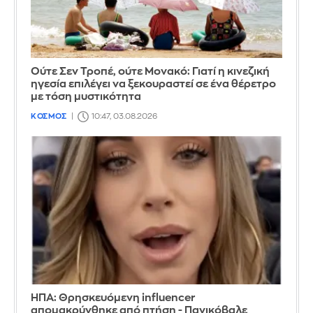
Ούτε Σεν Τροπέ, ούτε Μονακό: Γιατί η κινεζική
ηγεσία επιλέγει να ξεκουραστεί σε ένα θέρετρο
με τόση μυστικότητα
ΚΟΣΜΟΣ
10:47, 03.08.2026
ΗΠΑ: Θρησκευόμενη influencer
απομακρύνθηκε από πτήση - Πανικόβαλε