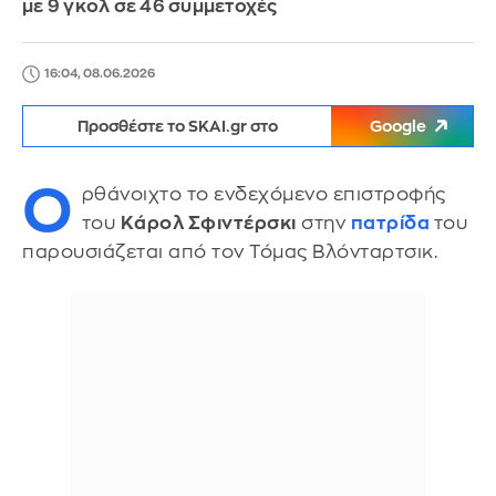
με 9 γκολ σε 46 συμμετοχές
16:04, 08.06.2026
Προσθέστε το SKAI.gr στο
Google
Ο
ρθάνοιχτο το ενδεχόμενο επιστροφής
του
Κάρολ Σφιντέρσκι
στην
πατρίδα
του
παρουσιάζεται από τον Τόμας Βλόνταρτσικ.