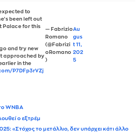
 expected to
e’s been left out
 Palace for this
— Fabrizio
Au
Romano
gus
(@Fabrizi
t 11,
 go and try new
oRomano
202
ot approached by
)
5
arlier in the
r.com/P7DFp3rVZj
στο WNBA
λουθεί ο εξτρέμ
25: «Στόχος το μετάλλιο, δεν υπάρχει κάτι άλλο