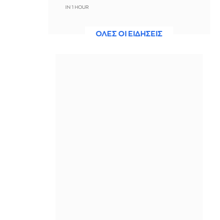
IN 1 HOUR
Πύραυλος στόχευσε πλοίο της
ΟΛΕΣ ΟΙ ΕΙΔΗΣΕΙΣ
ADNOC στο Στενό του Ορμούζ
IN 1 HOUR
IRGC: Το άνοιγμα του Ορμούζ δεν
σχετίζεται με τις διαπραγματεύσεις
Ιράν - Ομάν
IN 1 HOUR
Πετρογιάννη: Η παρατήρηση που
δέχτηκε για τον σκύλο της, εφερε
επική αντίδραση που μας γονάτισε
IN 1 HOUR
Ιταλία-Ισπανία: Κλιμακώνεται η
σύγκρουση για το Σένγκεν
IN 1 HOUR
Πώς να σερβίρεις σωστά το κρασί