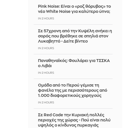
Pink Noise: Είναι ο «ροζ θόρυβος» το
νέο White Noise για καλύτερο ύπνο;
IN 2 HOURS
Σε 57χρονη από την Κυψέλη ανήκει η
σορός που βρέθηκε σε σπηλιά στον
Λυκαβηττό - Δείτε βίντεο
IN 2 HOURS
Παναθηναϊκός: Φουλάρει για ΤΣΣΚΑ
ο Λιβάι
IN 2 HOURS
Ομάδα από το Περού γέμισε τη
φανέλα της με περισσότερους από
1.000 διαφορετικούς χορηγούς
IN 2 HOURS
Σε Red Code την Κυριακή πολλές
περιοχές της χώρας - Πού είναι πολύ
υψηλός ο κίνδυνος πυρκαγιάς