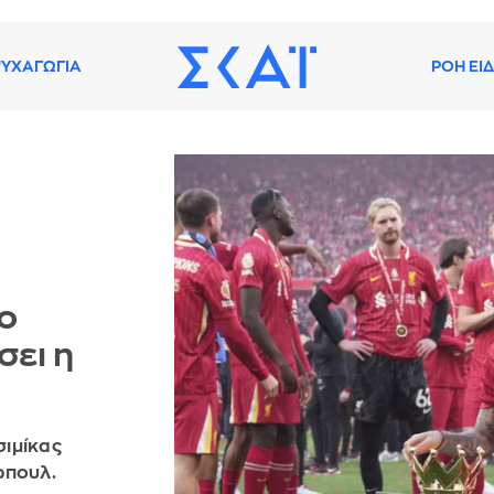
ΥΧΑΓΩΓΙΑ
ΡΟΗ ΕΙ
ο
σει η
σιμίκας
ρπουλ.