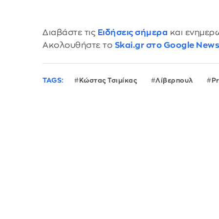
Διαβάστε τις
Ειδήσεις σήμερα
και ενημερω
Ακολουθήστε το
Skai.gr στο Google New
TAGS:
Κώστας Τσιμίκας
Λίβερπουλ
P