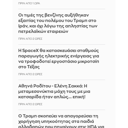
ΠΡΙΝ ΑΠΌ 1 ΏΡΑ
Οι τιμές της βενζίνης αυξήθηκαν
εξαιτίας του πολέμου του Τραμπ στο
Ιράν, και όχι λόγω της απληστίας των
πετρελαϊκών εταιρειών
ΠΡΙΝ ΑΠΌ 2 ΏΡΕΣ
Η SpaceX θα κατασκευάσει σταθμούς
παραγωγής ηλεκτρικής ενέργειας για
να τροφοδοτεί εργοστάσιο μικροτσίπ
στο Τέξας
ΠΡΙΝ ΑΠΌ 2 ΏΡΕΣ
Αθηνά Ροδίτου - Ελένη Σακκά: Η
μεταμεσονύκτια μάχη τους με μια
κατσαρίδα ήταν απλώς... επική!
ΠΡΙΝ ΑΠΌ 2 ΏΡΕΣ
Ο Τραμπ σκοπεύει να απαγορεύσει τη
χορήγηση υπηκοότητας στα παιδιά
αλλοδαπών που πηγαίνουν στις ΗΠΑ για