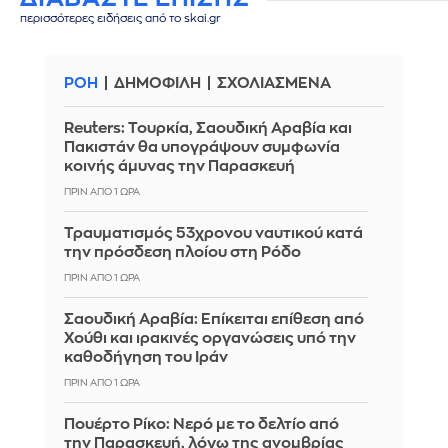
περισσότερες ειδήσεις από το skai.gr
ΡΟΗ
ΔΗΜΟΦΙΛΗ
ΣΧΟΛΙΑΣΜΕΝΑ
Reuters: Τουρκία, Σαουδική Αραβία και
Πακιστάν θα υπογράψουν συμφωνία
κοινής άμυνας την Παρασκευή
ΠΡΙΝ ΑΠΌ 1 ΏΡΑ
Τραυματισμός 53χρονου ναυτικού κατά
την πρόσδεση πλοίου στη Ρόδο
ΠΡΙΝ ΑΠΌ 1 ΏΡΑ
Σαουδική Αραβία: Επίκειται επίθεση από
Χούθι και ιρακινές οργανώσεις υπό την
καθοδήγηση του Ιράν
ΠΡΙΝ ΑΠΌ 1 ΏΡΑ
Πουέρτο Ρίκο: Νερό με το δελτίο από
την Παρασκευή, λόγω της ανομβρίας