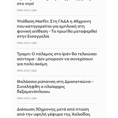
στο νησί
ΠΡΙΝ ΑΠΌ 1 ΏΡΑ
Υπόθεση Marfin: Στη ΓΑΔΑ η 46χρονη
που κατηγορείται για εμπλοκή στη
φονική επίθεση - Το πρωί θα μεταφερθεί
στην Εισαγγελία
ΠΡΙΝ ΑΠΌ 1 ΏΡΑ
Τραμπ: Ο πόλεμος στο Ιράν θα τελειώσει
σύντομα - Δεν μπορούν να συνεχίσουν
για πολύ ακόμη
ΠΡΙΝ ΑΠΌ 1 ΏΡΑ
Θαλάσσια ρύπανση στη Δραπετσώνα –
Συνελήφθη ο πλοίαρχος
δεξαμενόπλοιου
ΠΡΙΝ ΑΠΌ 1 ΏΡΑ
Διάσωση 30χρονης μετά από πτώση
από την υψηλή γέφυρα της Χαλκίδας