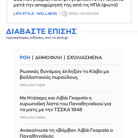
μετά την αποχώρησή της από τις ΗΠΑ (φωτό)
LIFE STYLE - WELLNESS
08:22, 04.08.2026
ΔΙΑΒΑΣΤΕ ΕΠΙΣΗΣ
περισσότερες ειδήσεις από το skai.gr
ΡΟΗ
ΔΗΜΟΦΙΛΗ
ΣΧΟΛΙΑΣΜΕΝΑ
Ρωσικές δυνάμεις έπληξαν το Κίεβο με
βαλλιστικούς πυραύλους
ΠΡΙΝ ΑΠΌ 1 ΜΈΡΑ
Με Ντέσερς και Λιβάι Γκαρσία η
ευρωπαϊκή λίστα του Παναθηναϊκού για
τα ματς με την ΤΣΣΚΑ 1948
ΠΡΙΝ ΑΠΌ 1 ΜΈΡΑ
Ανακοίνωσε τη «βόμβα» Λιβάι Γκαρσία ο
Παναθηναϊκός