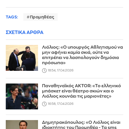
TAGS:
Προμηθέας
ΣΧΕΤΙΚΑ ΑΡΘΡΑ
Λιόλιος: «Ο υπουργός Αθλητισμού να
μην αφήνει καμία σκιά, ούτε να
επιτρέπει να λασπολογούν δημόσια
πρόσωπα»
18:54, 17.04.2026
Παναθηναϊκός AKTOR: «Το ελληνικό
μπάσκετ είναι θέατρο σκιών και ο
Λιόλιος κουνάει τις μαριονέτες»
16:58, 17.04.2026
Δημητρακόπουλος: «Ο Λιόλιος είναι
ιδιοκτήτης του Προμηθέα - Τα sms