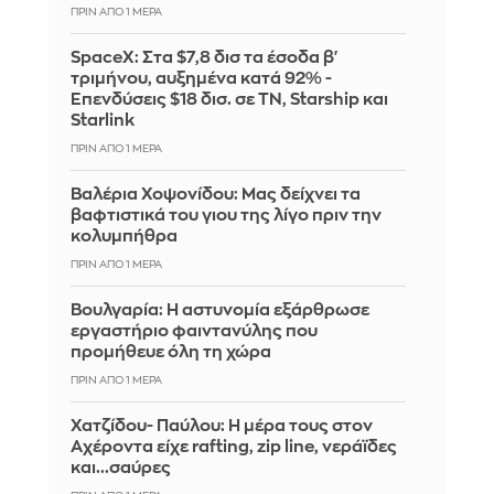
ΠΡΙΝ ΑΠΌ 1 ΜΈΡΑ
SpaceX: Στα $7,8 δισ τα έσοδα β'
τριμήνου, αυξημένα κατά 92% -
Επενδύσεις $18 δισ. σε ΤΝ, Starship και
Starlink
ΠΡΙΝ ΑΠΌ 1 ΜΈΡΑ
Βαλέρια Χοψονίδου: Μας δείχνει τα
βαφτιστικά του γιου της λίγο πριν την
κολυμπήθρα
ΠΡΙΝ ΑΠΌ 1 ΜΈΡΑ
Βουλγαρία: Η αστυνομία εξάρθρωσε
εργαστήριο φαιντανύλης που
προμήθευε όλη τη χώρα
ΠΡΙΝ ΑΠΌ 1 ΜΈΡΑ
Χατζίδου- Παύλου: Η μέρα τους στον
Αχέροντα είχε rafting, zip line, νεράϊδες
και...σαύρες