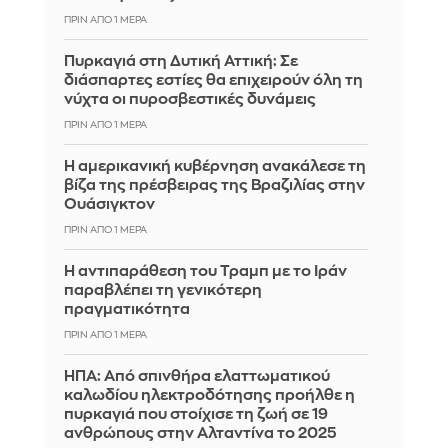
ΠΡΙΝ ΑΠΌ 1 ΜΈΡΑ
Πυρκαγιά στη Δυτική Αττική: Σε
διάσπαρτες εστίες θα επιχειρούν όλη τη
νύχτα οι πυροσβεστικές δυνάμεις
ΠΡΙΝ ΑΠΌ 1 ΜΈΡΑ
Η αμερικανική κυβέρνηση ανακάλεσε τη
βίζα της πρέσβειρας της Βραζιλίας στην
Ουάσιγκτον
ΠΡΙΝ ΑΠΌ 1 ΜΈΡΑ
Η αντιπαράθεση του Τραμπ με το Ιράν
παραβλέπει τη γενικότερη
πραγματικότητα
ΠΡΙΝ ΑΠΌ 1 ΜΈΡΑ
ΗΠΑ: Από σπινθήρα ελαττωματικού
καλωδίου ηλεκτροδότησης προήλθε η
πυρκαγιά που στοίχισε τη ζωή σε 19
ανθρώπους στην Αλταντίνα το 2025