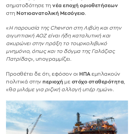
σηματοδότησε τη
νέα εποχή οριοθετήσεων
στη
Νοτιοανατολική Μεσόγειο
.
«
Η παρουσία της Chevron στη Λιβύη και στην
αιγυπτιακή ΑΟΖ είναι ήδη καταλυτική και
ακυρώνει στην πράξη το τουρκολιβυκό
μνημόνιο, όπως και το δόγμα της Γαλάζιας
Πατρίδας
», υπογραμμίζει.
Προσθέτει δε ότι, εφόσον οι
ΗΠΑ
εμπλακούν
πολιτικά στην
περιοχή
με
στόχο σταθερότητα
,
«θ
α μιλάμε για ριζική αλλαγή υπέρ ημών
».