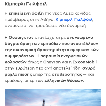
Κίμπερλι Γκιλφόιλ
Η
επικείμενη άφιξη
της νέας Αμερικανίδας
πρέσβειρας στην Αθήνα,
Κίμπερλι Γκιλφόιλ
,
αναμένεται να προσδώσει νέα δυναμική.
Η
Ουάσιγκτον
επανέρχεται με
ανανεωμένο
δόγμα: άρση των εμποδίων που αναστέλλουν
την οικονομική δραστηριότητα αμερικανικών
συμφερόντων
. Η
παρουσία ενεργειακών
κολοσσών
όπως η
Chevron
και η
ExxonMobil
στην ευρύτερη περιοχή αποτελεί ήδη
ισχυρό
μοχλό πίεσης
υπέρ της
σταθερότητας
— και
εμμέσως, υπέρ των
ελληνικών θέσεων
.