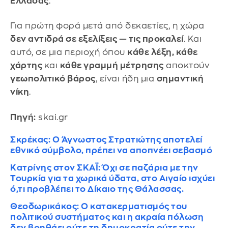
Ελλάδας
.
Για πρώτη φορά μετά από δεκαετίες, η χώρα
δεν αντιδρά σε εξελίξεις — τις προκαλεί
. Και
αυτό, σε μια περιοχή όπου
κάθε λέξη, κάθε
χάρτης
και
κάθε γραμμή μέτρησης
αποκτούν
γεωπολιτικό βάρος
, είναι ήδη μια
σημαντική
νίκη
.
Πηγή:
skai.gr
Σκρέκας: Ο Άγνωστος Στρατιώτης αποτελεί
εθνικό σύμβολο, πρέπει να αποπνέει σεβασμό
Κατρίνης στον ΣΚΑΪ: Όχι σε παζάρια με την
Τουρκία για τα χωρικά ύδατα, στο Αιγαίο ισχύει
ό,τι προβλέπει το Δίκαιο της Θάλασσας.
Θεοδωρικάκος: Ο κατακερματισμός του
πολιτικού συστήματος και η ακραία πόλωση
δεν βοηθάει ούτε τη δημοκρατία ούτε την