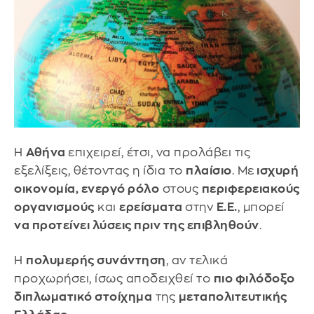
Η
Αθήνα
επιχειρεί, έτσι, να προλάβει τις
εξελίξεις, θέτοντας η ίδια το
πλαίσιο
. Με
ισχυρή
οικονομία, ενεργό ρόλο
στους
περιφερειακούς
οργανισμούς
και
ερείσματα
στην
Ε.Ε.
, μπορεί
να προτείνει λύσεις πριν της επιβληθούν
.
Η
πολυμερής συνάντηση
, αν τελικά
προχωρήσει, ίσως αποδειχθεί το
πιο φιλόδοξο
διπλωματικό στοίχημα
της
μεταπολιτευτικής