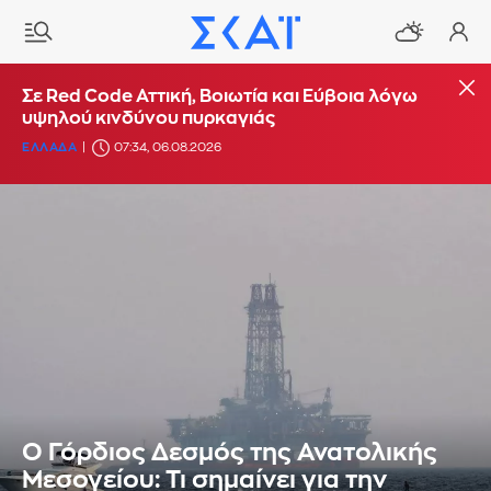
Σε Red Code Αττική, Βοιωτία και Εύβοια λόγω
υψηλού κινδύνου πυρκαγιάς
ΕΛΛΑΔΑ
07:34, 06.08.2026
Ο Γόρδιος Δεσμός της Ανατολικής
Μεσογείου: Τι σημαίνει για την