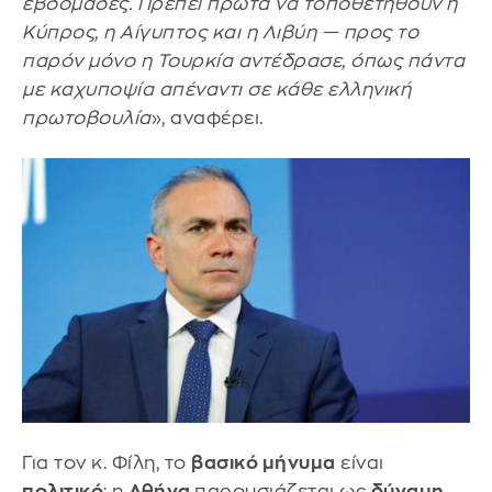
εβδομάδες. Πρέπει πρώτα να τοποθετηθούν η
Κύπρος, η Αίγυπτος και η Λιβύη — προς το
παρόν μόνο η Τουρκία αντέδρασε, όπως πάντα
με καχυποψία απέναντι σε κάθε ελληνική
πρωτοβουλία
», αναφέρει.
Για τον κ. Φίλη, το
βασικό μήνυμα
είναι
πολιτικό
: η
Αθήνα
παρουσιάζεται ως
δύναμη