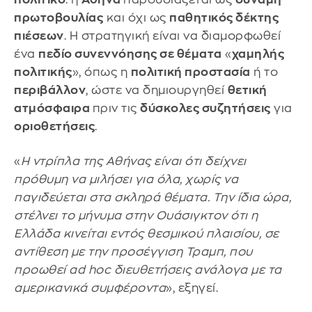
πρωτοβουλίας
και όχι ως
παθητικός δέκτης
πιέσεων
. Η στρατηγική είναι να διαμορφωθεί
ένα
πεδίο συνεννόησης σε θέματα
«
χαμηλής
πολιτικής
», όπως η
πολιτική προστασία
ή το
περιβάλλον
, ώστε να δημιουργηθεί
θετική
ατμόσφαιρα
πριν τις
δύσκολες συζητήσεις
για
οριοθετήσεις
.
«
Η ντρίπλα της Αθήνας είναι ότι δείχνει
πρόθυμη να μιλήσει για όλα, χωρίς να
παγιδεύεται στα σκληρά θέματα. Την ίδια ώρα,
στέλνει το μήνυμα στην Ουάσιγκτον ότι η
Ελλάδα κινείται εντός θεσμικού πλαισίου, σε
αντίθεση με την προσέγγιση Τραμπ, που
προωθεί ad hoc διευθετήσεις ανάλογα με τα
αμερικανικά συμφέροντα
», εξηγεί.