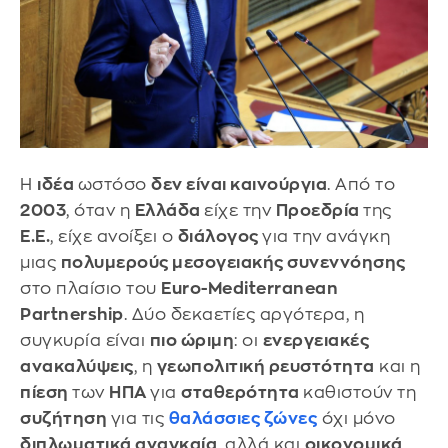
Η
ιδέα
ωστόσο
δεν είναι καινούργια
. Από το
2003
, όταν η
Ελλάδα
είχε την
Προεδρία
της
Ε.Ε.
, είχε ανοίξει ο
διάλογος
για την ανάγκη
μιας
πολυμερούς μεσογειακής συνεννόησης
στο πλαίσιο του
Euro-Mediterranean
Partnership
. Δύο δεκαετίες αργότερα, η
συγκυρία είναι
πιο ώριμη
: οι
ενεργειακές
ανακαλύψεις
, η
γεωπολιτική ρευστότητα
και η
πίεση
των
ΗΠΑ
για
σταθερότητα
καθιστούν τη
συζήτηση
για τις
θαλάσσιες ζώνες
όχι μόνο
διπλωματικά αναγκαία
, αλλά και
οικονομικά