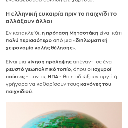
Η ελληνική ευκαιρία πριν το παιχνίδι το
αλλάξουν άλλοι
Εν κατακλείδι
, η πρόταση Μητσοτάκη
είναι κάτι
πολύ περισσότερο
από μια «
διπλωματική
χειρονομία καλής θέλησης
».
Είναι μια
κίνηση πρόληψης
απέναντι σε ένα
ρευστό γεωπολιτικό τοπίο
, όπου οι
ισχυροί
παίκτες
- σαν τις
ΗΠΑ
- θα επιδιώξουν αργά ή
γρήγορα να καθορίσουν τους
κανόνες του
παιχνιδιού
.