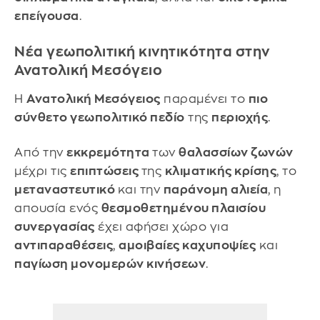
επείγουσα
.
Νέα γεωπολιτική κινητικότητα στην
Ανατολική Μεσόγειο
Η
Ανατολική Μεσόγειος
παραμένει το
πιο
σύνθετο γεωπολιτικό πεδίο
της
περιοχής
.
Από την
εκκρεμότητα
των
θαλασσίων ζωνών
μέχρι τις
επιπτώσεις
της
κλιματικής κρίσης
, το
μεταναστευτικό
και την
παράνομη αλιεία
, η
απουσία ενός
θεσμοθετημένου πλαισίου
συνεργασίας
έχει αφήσει χώρο για
αντιπαραθέσεις
,
αμοιβαίες καχυποψίες
και
παγίωση μονομερών κινήσεων
.