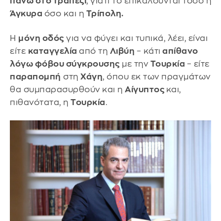
πάνω στο τραπέζι
, γιατί το επικαλούνται τόσο η
Άγκυρα
όσο και η
Τρίπολη.
Η
μόνη οδός
για να φύγει και τυπικά, λέει, είναι
είτε
καταγγελία
από τη
Λιβύη
– κάτι
απίθανο
λόγω φόβου σύγκρουσης
με την
Τουρκία
– είτε
παραπομπή
στη
Χάγη
, όπου εκ των πραγμάτων
θα συμπαρασυρθούν και η
Αίγυπτος
και,
πιθανότατα, η
Τουρκία
.