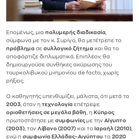
Επομένως, μια
πολυμερής διαδικασία
,
σύμφωνα με τον κ. Συρίγο, θα μετέτρεπε το
πρόβλημα
σε
συλλογικό ζήτημα
και θα το
αποφόρτιζε διπλωματικά. Επιπλέον, θα
δημιουργούσε συνθήκες ακύρωσης του
τουρκολιβυκού μνημονίου de facto, χωρίς
ρήξεις.
Ο καθηγητής υπενθυμίζει, μάλιστα, ότι μετά το
2003
, όταν η
τεχνολογία
επέτρεψε
οριοθετήσεις σε μεγάλα βάθη
, η
Κύπρος
πρωτοστάτησε με
συμφωνίες
με την
Αίγυπτο
(2003)
, τον
Λίβανο (2007)
και το
Ισραήλ (2010)
,
ενώ η
συμφωνία Ελλάδας–Αιγύπτου
το
2020