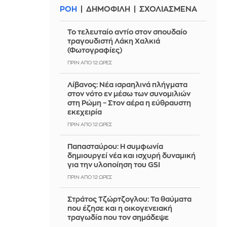
ΡΟΗ
ΔΗΜΟΦΙΛΗ
ΣΧΟΛΙΑΣΜΕΝΑ
Το τελευταίο αντίο στον σπουδαίο
τραγουδιστή Λάκη Χαλκιά
(Φωτογραφίες)
ΠΡΙΝ ΑΠΌ 12 ΏΡΕΣ
Λίβανος: Νέα ισραηλινά πλήγματα
στον νότο εν μέσω των συνομιλιών
στη Ρώμη – Στον αέρα η εύθραυστη
εκεχειρία
ΠΡΙΝ ΑΠΌ 12 ΏΡΕΣ
Παπασταύρου: Η συμφωνία
δημιουργεί νέα και ισχυρή δυναμική
για την υλοποίηση του GSI
ΠΡΙΝ ΑΠΌ 12 ΏΡΕΣ
Στράτος Τζώρτζογλου: Τα θαύματα
που έζησε και η οικογενειακή
τραγωδία που τον σημάδεψε