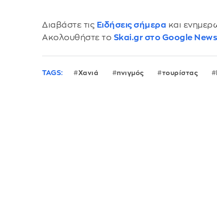
Διαβάστε τις
Ειδήσεις σήμερα
και ενημερω
Ακολουθήστε το
Skai.gr στο Google New
TAGS:
Χανιά
πνιγμός
τουρίστας