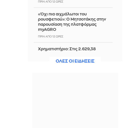
ΠΡΙΝ ΑΠΌ 12 ΏΡΕΣ
«Όχι πια αιχμάλωτοι του
ρουσφετιού»: Ο Μητσοτάκης στην
παρουσίαση της πλατφόρμας
myAGRO
ΠΡΙΝ ΑΠΌ 12 ΏΡΕΣ
Χρηματιστήριο: Στις 2.629,38
μονάδες ο Γενικός Δείκτης Τιμών, με
άνοδο 0,21%
ΟΛΕΣ ΟΙ ΕΙΔΗΣΕΙΣ
ΠΡΙΝ ΑΠΌ 12 ΏΡΕΣ
Το «Wicker» έβγαλε trailer – Και όλοι
μιλούν για το… ιδιαίτερο προσόν του
Αλεξάντερ Σκάρσγκαρντ
ΠΡΙΝ ΑΠΌ 12 ΏΡΕΣ
Στην Ευελπίδων ο 26χρονος
Αφγανός - Απολογείται για τη
δολοφονία της Βρετανίδας - Βίντεο
ΠΡΙΝ ΑΠΌ 12 ΏΡΕΣ