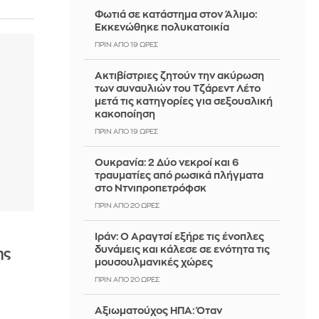
Φωτιά σε κατάστημα στον Άλιμο:
Εκκενώθηκε πολυκατοικία
ΠΡΙΝ ΑΠΌ 19 ΏΡΕΣ
Ακτιβίστριες ζητούν την ακύρωση
των συναυλιών του Τζάρεντ Λέτο
μετά τις κατηγορίες για σεξουαλική
κακοποίηση
ΠΡΙΝ ΑΠΌ 19 ΏΡΕΣ
Ουκρανία: 2 Δύο νεκροί και 6
τραυματίες από ρωσικά πλήγματα
στο Ντνιπροπετρόφσκ
ΠΡΙΝ ΑΠΌ 20 ΏΡΕΣ
Ιράν: Ο Αραγτσί εξήρε τις ένοπλες
δυνάμεις και κάλεσε σε ενότητα τις
ης
μουσουλμανικές χώρες
ΠΡΙΝ ΑΠΌ 20 ΏΡΕΣ
Αξιωματούχος ΗΠΑ: Όταν