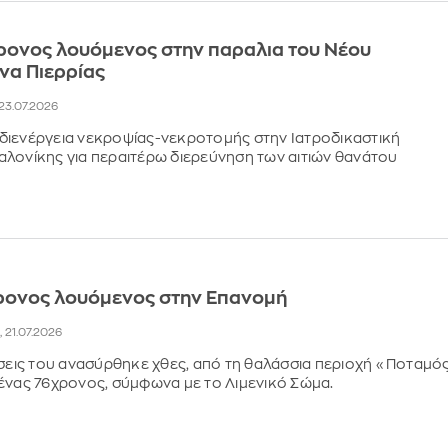
ρονος λουόμενος στην παραλια του Νέου
να Πιερρίας
, 23.07.2026
διενέργεια νεκροψίας-νεκροτομής στην Ιατροδικαστική
λονίκης για περαιτέρω διερεύνηση των αιτιών θανάτου
ρονος λουόμενος στην Επανομή
, 21.07.2026
ήσεις του ανασύρθηκε χθες, από τη θαλάσσια περιοχή «Ποταμός
ένας 76χρονος, σύμφωνα με το Λιμενικό Σώμα.