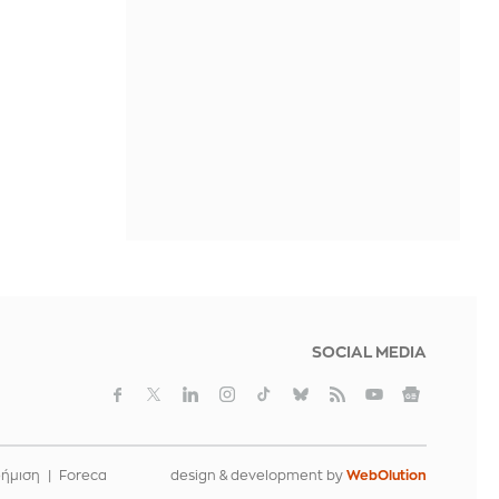
GW σε Πολωνία και Ουγγαρία
ΠΡΙΝ ΑΠΌ 21 ΏΡΕΣ
Ο Τραμπ προχωρά στην προσπάθεια
απόλυσης της Λίζα Κουκ από τη Fed,
μετά το πλήγμα στο Ανώτατο
Δικαστήριο
ΠΡΙΝ ΑΠΌ 21 ΏΡΕΣ
Πώς «αναλύουν» στην Τουρκία την
αμυντική συμφωνία με Σ. Αραβία και
Πακιστάν - «Δεν στοχεύει σε καμία
χώρα», δήλωσε ο Ερντογάν
ΠΡΙΝ ΑΠΌ 21 ΏΡΕΣ
SOCIAL MEDIA
φήμιση
Foreca
design & development by
WebOlution