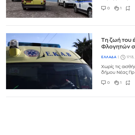
0
1
Τη ζωή του 
Φλογητών σ
ΕΛΛΑΔΑ
17:13
Χωρίς τις αισθ
δήμου Νέας Πρ
0
1