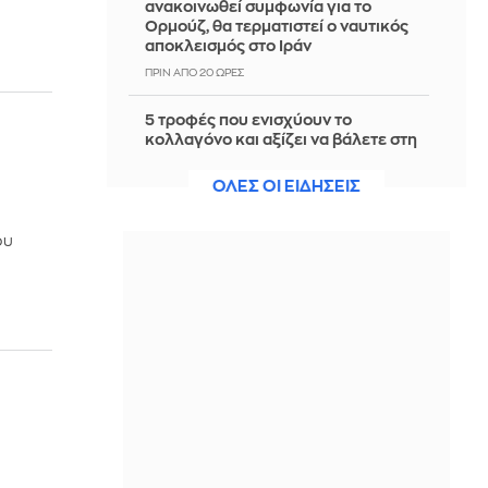
ανακοινωθεί συμφωνία για το
Ορμούζ, θα τερματιστεί ο ναυτικός
αποκλεισμός στο Ιράν
ΠΡΙΝ ΑΠΌ 20 ΏΡΕΣ
5 τροφές που ενισχύουν το
κολλαγόνο και αξίζει να βάλετε στη
διατροφή σας
ΟΛΕΣ ΟΙ ΕΙΔΗΣΕΙΣ
ΠΡΙΝ ΑΠΌ 20 ΏΡΕΣ
Φον ντερ Λάιεν: «Χαιρετίζω το νέο
ου
πακέτο κυρώσεων κατά της Ρωσίας
από τη Γερουσία των ΗΠΑ»
ΠΡΙΝ ΑΠΌ 20 ΏΡΕΣ
Σκηνή τρόμου στο Ιλινόι: 15χρονος
ντυμένος κλόουν κατηγορείται για
δολοφονία 78χρονου - Δείτε βίντεο
ΠΡΙΝ ΑΠΌ 20 ΏΡΕΣ
ΟΗΕ: Σε υψηλό άνω των 3 ετών οι
παγκόσμιες τιμές τροφίμων – Πιέσεις