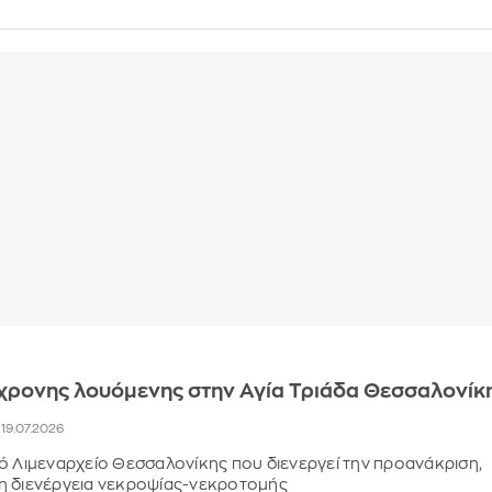
χρονης λουόμενης στην Αγία Τριάδα Θεσσαλονίκ
, 19.07.2026
ό Λιμεναρχείο Θεσσαλονίκης που διενεργεί την προανάκριση,
η διενέργεια νεκροψίας-νεκροτομής