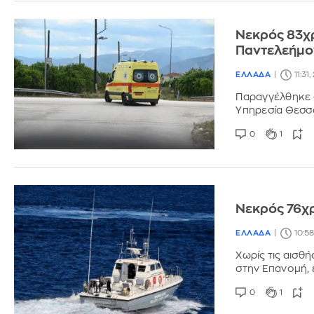
Νεκρός 83χ
Παντελεήμο
ΕΛΛΑΔΑ
11:31
Παραγγέλθηκε 
Υπηρεσία Θεσσα
0
1
Νεκρός 76χ
ΕΛΛΑΔΑ
10:58
Χωρίς τις αισθ
στην Επανομή, 
0
1