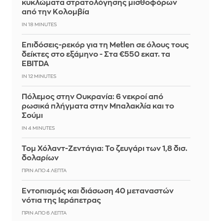
κυκλώματα στρατολόγησης μισθοφόρων
από την Κολομβία
IN 18 MINUTES
Επιδόσεις-ρεκόρ για τη Metlen σε όλους τους
δείκτες στο εξάμηνο - Στα €550 εκατ. τα
EBITDA
IN 12 MINUTES
Πόλεμος στην Ουκρανία: 6 νεκροί από
ρωσικά πλήγματα στην Μπαλακλία και το
Σούμι
IN 4 MINUTES
Τομ Χόλαντ-Ζεντάγια: Το ζευγάρι των 1,8 δισ.
δολαρίων
ΠΡΙΝ ΑΠΌ 4 ΛΕΠΤΆ
Εντοπισμός και διάσωση 40 μεταναστών
νότια της Ιεράπετρας
ΠΡΙΝ ΑΠΌ 6 ΛΕΠΤΆ