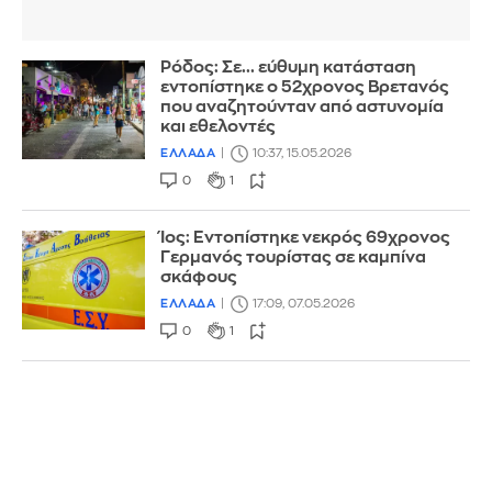
Ρόδος: Σε... εύθυμη κατάσταση
εντοπίστηκε ο 52χρονος Βρετανός
που αναζητούνταν από αστυνομία
και εθελοντές
ΕΛΛΑΔΑ
10:37, 15.05.2026
0
1
Ίος: Εντοπίστηκε νεκρός 69χρονος
Γερμανός τουρίστας σε καμπίνα
σκάφους
ΕΛΛΑΔΑ
17:09, 07.05.2026
0
1