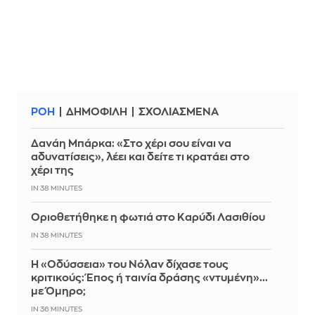
ΡΟΗ
ΔΗΜΟΦΙΛΗ
ΣΧΟΛΙΑΣΜΕΝΑ
Δανάη Μπάρκα: «Στο χέρι σου είναι να
αδυνατίσεις», λέει και δείτε τι κρατάει στο
χέρι της
IN 38 MINUTES
Οριοθετήθηκε η φωτιά στο Καρύδι Λασιθίου
IN 38 MINUTES
Η «Οδύσσεια» του Νόλαν δίχασε τους
κριτικούς: Έπος ή ταινία δράσης «ντυμένη»...
με Όμηρο;
IN 36 MINUTES