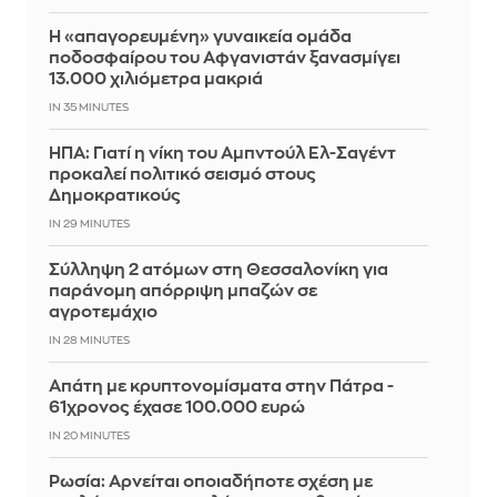
Η «απαγορευμένη» γυναικεία ομάδα
ποδοσφαίρου του Αφγανιστάν ξανασμίγει
13.000 χιλιόμετρα μακριά
IN 35 MINUTES
ΗΠΑ: Γιατί η νίκη του Αμπντούλ Ελ-Σαγέντ
προκαλεί πολιτικό σεισμό στους
Δημοκρατικούς
IN 29 MINUTES
Σύλληψη 2 ατόμων στη Θεσσαλονίκη για
παράνομη απόρριψη μπαζών σε
αγροτεμάχιο
IN 28 MINUTES
Απάτη με κρυπτονομίσματα στην Πάτρα -
61χρονος έχασε 100.000 ευρώ
IN 20 MINUTES
Ρωσία: Αρνείται οποιαδήποτε σχέση με