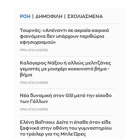
ΡΟΗ
ΔΗΜΟΦΙΛΗ
ΣΧΟΛΙΑΣΜΕΝΑ
Τουρνάς: «Απέναντι σε ακραία καιρικά
φαινόμενα δεν υπάρχουν περιθώρια
εφησυχασμού»
ΠΡΙΝ ΑΠΌ 2 ΜΈΡΕΣ
Καλόγερος Νάξου ή αλλιώς μελιτζάνες
γεμιστές με μοσχάρι κοκκινιστό βήμα -
βήμα
ΠΡΙΝ ΑΠΌ 2 ΜΈΡΕΣ
Νέα δυναμική στον GSI μετά την είσοδο
των Γάλλων
ΠΡΙΝ ΑΠΌ 2 ΜΈΡΕΣ
Ελένη Βαΐτσου: Δείτε τι έπαθε όταν είδε
ξαφνικά στην οθόνη του γυμναστηρίου
το τρέιλερ για τις Μπλε Ώρες