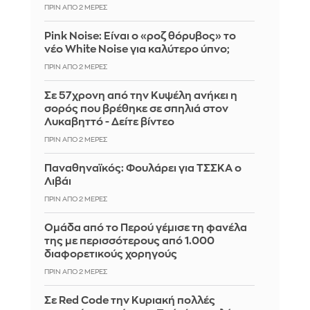
ΠΡΙΝ ΑΠΌ 2 ΜΈΡΕΣ
Pink Noise: Είναι ο «ροζ θόρυβος» το
νέο White Noise για καλύτερο ύπνο;
ΠΡΙΝ ΑΠΌ 2 ΜΈΡΕΣ
Σε 57χρονη από την Κυψέλη ανήκει η
σορός που βρέθηκε σε σπηλιά στον
Λυκαβηττό - Δείτε βίντεο
ΠΡΙΝ ΑΠΌ 2 ΜΈΡΕΣ
Παναθηναϊκός: Φουλάρει για ΤΣΣΚΑ ο
Λιβάι
ΠΡΙΝ ΑΠΌ 2 ΜΈΡΕΣ
Ομάδα από το Περού γέμισε τη φανέλα
της με περισσότερους από 1.000
διαφορετικούς χορηγούς
ΠΡΙΝ ΑΠΌ 2 ΜΈΡΕΣ
Σε Red Code την Κυριακή πολλές