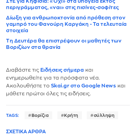
ΣτΕ για Κηφισιά: «Όχι» στα υπόγεια εκτός
περιγράμματος, «ναι» στις πισίνες-σοφίτες
Δίωξη για ανθρωποκτονία από πρόθεση στον
γαμπρό του Φανούρη Καργάκη - Τα τελευταία
στοιχεία
Τη Δευτέρα θα επιστρέψουν οι μαθητές των
Βοριζίων στα θρανία
Διαβάστε τις
Ειδήσεις σήμερα
και
ενημερωθείτε για τα πρόσφατα νέα.
Ακολουθήστε το
Skai.gr στο Google News
και
μάθετε πρώτοι όλες τις ειδήσεις.
TAGS:
Βορίζια
Κρήτη
σύλληψη
ΣΧΕΤΙΚΑ ΑΡΘΡΑ