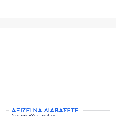
ΑΞΙΖΕΙ ΝΑ ΔΙΑΒΑΣΕΤΕ
δημοφιλείς ειδήσεις στο skai.gr