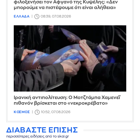
φιλοξενήσει τον Αφγανό της Κυψέλης: «Δεν
μπορούμε να πιστέψουμε ότι είναι αλήθεια»
ΕΛΛΑΔΑ
08:39, 07.08.2026
Ιρανική αντιπολίτευση: Ο Μοτζτάμπα Χαμενεΐ
πιθανόν βρίσκεται στο «νεκροκρέβατο»
ΚΟΣΜΟΣ
10:52, 07.08.2026
ΔΙΑΒΑΣΤΕ ΕΠΙΣΗΣ
περισσότερες ειδήσεις από το skai.gr