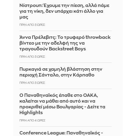
Νίστρουπ: Έχουμε την πίεση, αλλά πάμε
για τη νίκη, δεν υπάρχει κάτι άλλο για
μας
ΠΡΙΝ ΑΠΌ 3 ΏΡΕΣ
Άννα Πρέλεβιτς: Το τρυφερό throwback
βίντεο με την αδελφή της να
τραγουδούν Backstreet Boys
ΠΡΙΝ ΑΠΌ 3 ΏΡΕΣ
Πυρκαγιά σε χαμηλή βλάστηση στην
περιοχή Σάνταλο, στην Κάρπαθο
ΠΡΙΝ ΑΠΌ 3 ΏΡΕΣ
Ο Παναθηναϊκός έπαθε στο ΟΑΚΑ,
καλείται να μάθει από αυτό και να
προκριθεί μέσω Βουλγαρίας - Δείτε τα
Highlights
ΠΡΙΝ ΑΠΌ 4 ΏΡΕΣ
Conference League: Παναθηναϊκός -