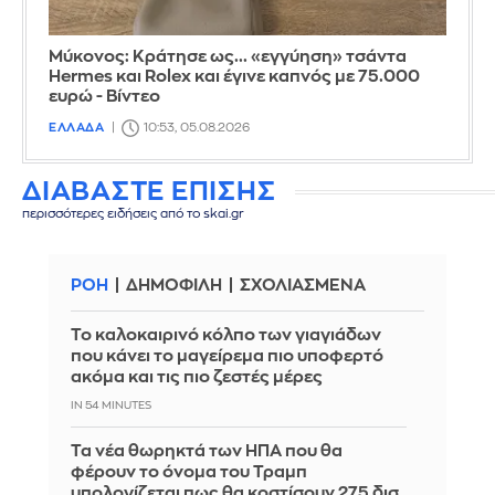
Μύκονος: Κράτησε ως... «εγγύηση» τσάντα
Hermes και Rolex και έγινε καπνός με 75.000
ευρώ - Βίντεο
ΕΛΛΑΔΑ
10:53, 05.08.2026
ΔΙΑΒΑΣΤΕ ΕΠΙΣΗΣ
περισσότερες ειδήσεις από το skai.gr
ΡΟΗ
ΔΗΜΟΦΙΛΗ
ΣΧΟΛΙΑΣΜΕΝΑ
Το καλοκαιρινό κόλπο των γιαγιάδων
που κάνει το μαγείρεμα πιο υποφερτό
ακόμα και τις πιο ζεστές μέρες
IN 54 MINUTES
Τα νέα θωρηκτά των ΗΠΑ που θα
φέρουν το όνομα του Τραμπ
υπολογίζεται πως θα κοστίσουν 275 δισ.