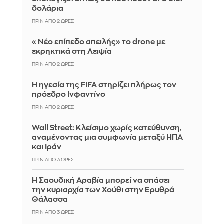
δολάρια
ΠΡΙΝ ΑΠΌ 2 ΏΡΕΣ
«Νέο επίπεδο απειλής» το drone με
εκρηκτικά στη Λειψία
ΠΡΙΝ ΑΠΌ 2 ΏΡΕΣ
Η ηγεσία της FIFA στηρίζει πλήρως τον
πρόεδρο Ινφαντίνο
ΠΡΙΝ ΑΠΌ 2 ΏΡΕΣ
Wall Street: Κλείσιμο χωρίς κατεύθυνση,
αναμένοντας μια συμφωνία μεταξύ ΗΠΑ
και Ιράν
ΠΡΙΝ ΑΠΌ 3 ΏΡΕΣ
Η Σαουδική Αραβία μπορεί να σπάσει
την κυριαρχία των Χούθι στην Ερυθρά
Θάλασσα
ΠΡΙΝ ΑΠΌ 3 ΏΡΕΣ