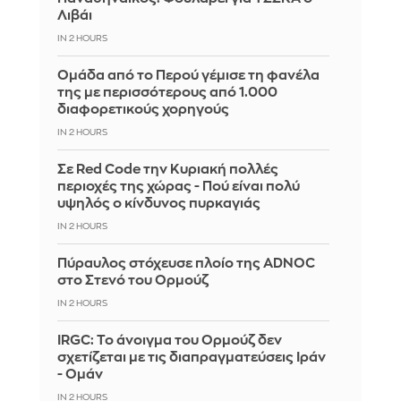
Λιβάι
IN 2 HOURS
Ομάδα από το Περού γέμισε τη φανέλα
της με περισσότερους από 1.000
διαφορετικούς χορηγούς
IN 2 HOURS
Σε Red Code την Κυριακή πολλές
περιοχές της χώρας - Πού είναι πολύ
υψηλός ο κίνδυνος πυρκαγιάς
IN 2 HOURS
Πύραυλος στόχευσε πλοίο της ADNOC
στο Στενό του Ορμούζ
IN 2 HOURS
IRGC: Το άνοιγμα του Ορμούζ δεν
σχετίζεται με τις διαπραγματεύσεις Ιράν
- Ομάν
IN 2 HOURS