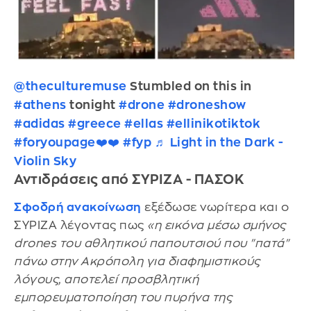
@theculturemuse
Stumbled on this in
#athens
tonight
#drone
#droneshow
#adidas
#greece
#ellas
#ellinikotiktok
#foryoupage❤️❤️
#fyp
♬ Light in the Dark -
Violin Sky
Αντιδράσεις από ΣΥΡΙΖΑ - ΠΑΣΟΚ
Σφοδρή ανακοίνωση
εξέδωσε νωρίτερα και ο
ΣΥΡΙΖΑ λέγοντας πως
«η εικόνα μέσω σμήνος
drones του αθλητικού παπουτσιού που "πατά"
πάνω στην Ακρόπολη για διαφημιστικούς
λόγους, αποτελεί προσβλητική
εμπορευματοποίηση του πυρήνα της