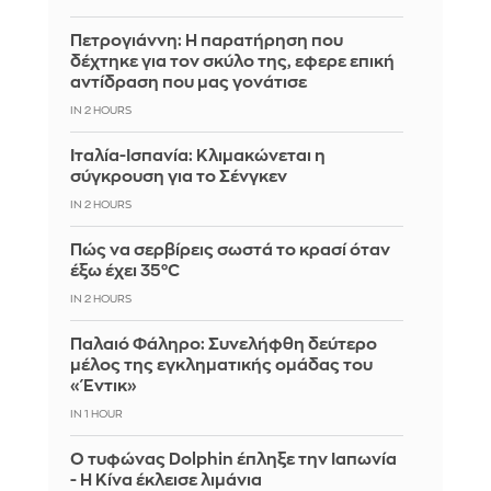
Πετρογιάννη: Η παρατήρηση που
δέχτηκε για τον σκύλο της, εφερε επική
αντίδραση που μας γονάτισε
IN 2 HOURS
Ιταλία-Ισπανία: Κλιμακώνεται η
σύγκρουση για το Σένγκεν
IN 2 HOURS
Πώς να σερβίρεις σωστά το κρασί όταν
έξω έχει 35°C
IN 2 HOURS
Παλαιό Φάληρο: Συνελήφθη δεύτερο
μέλος της εγκληματικής ομάδας του
«Έντικ»
IN 1 HOUR
Ο τυφώνας Dolphin έπληξε την Ιαπωνία
- Η Κίνα έκλεισε λιμάνια