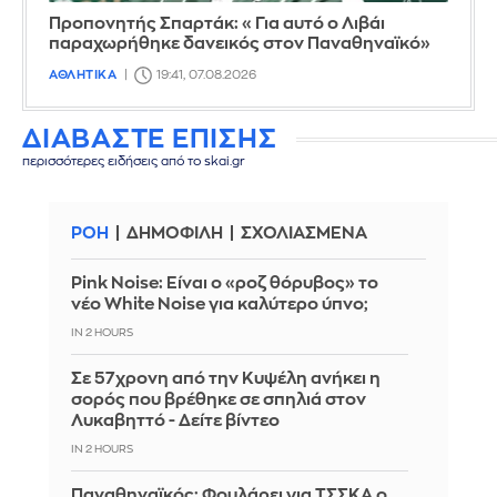
Προπονητής Σπαρτάκ: «Για αυτό ο Λιβάι
παραχωρήθηκε δανεικός στον Παναθηναϊκό»
ΑΘΛΗΤΙΚΑ
19:41, 07.08.2026
ΔΙΑΒΑΣΤΕ ΕΠΙΣΗΣ
περισσότερες ειδήσεις από το skai.gr
ΡΟΗ
ΔΗΜΟΦΙΛΗ
ΣΧΟΛΙΑΣΜΕΝΑ
Pink Noise: Είναι ο «ροζ θόρυβος» το
νέο White Noise για καλύτερο ύπνο;
IN 2 HOURS
Σε 57χρονη από την Κυψέλη ανήκει η
σορός που βρέθηκε σε σπηλιά στον
Λυκαβηττό - Δείτε βίντεο
IN 2 HOURS
Παναθηναϊκός: Φουλάρει για ΤΣΣΚΑ ο