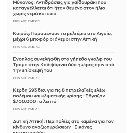
Μύκονος: Αντιδράσεις για γαϊδουράκι που
καταγγέλλεται ότι ήταν δεμένο στον ήλιο
χωρίς νερό και σκιά
ΠΡΙΝ ΑΠΌ 2 ΜΈΡΕΣ
Καιρός: Παραμένουν τα μελτέμια στο Αιγαίο,
μέχρι 6 μποφόρ οι άνεμοι στην Αττική
ΠΡΙΝ ΑΠΌ 2 ΜΈΡΕΣ
Ένοπλος συνελήφθη στο γήπεδο γκολφ του
Τραμπ στην Καλιφόρνια δύο ημέρες πριν από
την επίσκεψή του
ΠΡΙΝ ΑΠΌ 2 ΜΈΡΕΣ
Κέρδη $93 δισ. για τις 8 πετρελαϊκές ελέω
πολέμου και κλιματικής κρίσης - Έβγαζαν
$700.000 το λεπτό
ΠΡΙΝ ΑΠΌ 2 ΜΈΡΕΣ
Δυτική Αττική: Περιπολίες στα καμένα για τον
κίνδυνο αναζωπυρώσεων - Εικόνες
καταστροφής