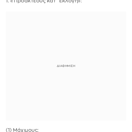
1. «Προακτέους κατ΄ εκλογή»:
(1) Μάχιμους: