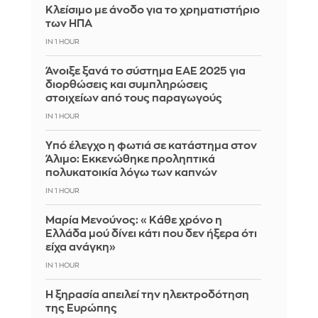
Κλείσιμο με άνοδο για το χρηματιστήριο
των ΗΠΑ
IN 1 HOUR
Άνοιξε ξανά το σύστημα ΕΑΕ 2025 για
διορθώσεις και συμπληρώσεις
στοιχείων από τους παραγωγούς
IN 1 HOUR
Yπό έλεγχο η φωτιά σε κατάστημα στον
Άλιμο: Εκκενώθηκε προληπτικά
πολυκατοικία λόγω των καπνών
IN 1 HOUR
Μαρία Μενούνος: «Κάθε χρόνο η
Ελλάδα μού δίνει κάτι που δεν ήξερα ότι
είχα ανάγκη»
IN 1 HOUR
Η ξηρασία απειλεί την ηλεκτροδότηση
της Ευρώπης