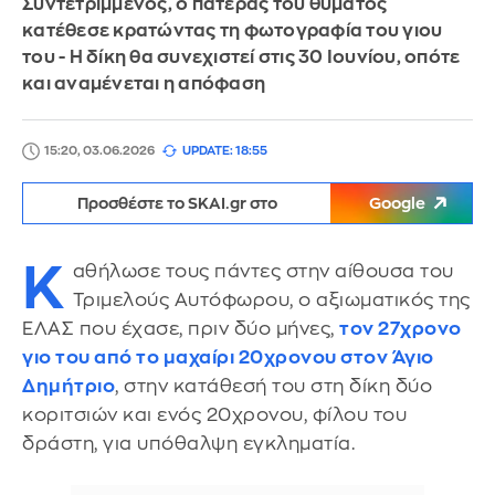
Συντετριμμένος, ο πατέρας του θύματος
κατέθεσε κρατώντας τη φωτογραφία του γιου
του - Η δίκη θα συνεχιστεί στις 30 Ιουνίου, οπότε
και αναμένεται η απόφαση
15:20, 03.06.2026
UPDATE: 18:55
Προσθέστε το SKAI.gr στο
Google
Κ
αθήλωσε τους πάντες στην αίθουσα του
Τριμελούς Αυτόφωρου, ο αξιωματικός της
ΕΛΑΣ που έχασε, πριν δύο μήνες,
τον 27χρονο
γιο του από το μαχαίρι 20χρονου στον Άγιο
Δημήτριο
, στην κατάθεσή του στη δίκη δύο
κοριτσιών και ενός 20χρονου, φίλου του
δράστη, για υπόθαλψη εγκληματία.