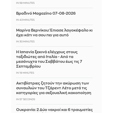
IN 59 MINUTES
Βραδινό Magazino 07-08-2026
IN 43 MINUTES
Μαρίνα Βερνίκου: Έπιασε λαγοκέφαλο κι
έχει κάτι να σου πει για αυτό
IN 30 MINUTES
Η Ισπανία ξεκινά ελέγχους στους
ταξιδιώτες από Ιταλία - Από τα
μεσάνυχτα του Σαββάτου έως τις 7
Σεπτεμβρίου
IN 19 MINUTES
Ακτιβίστριες ζητούν την ακύρωση των
συναυλιών του Τζάρεντ Λέτο μετά τις
κατηγορίες για σεξουαλική κακοποίηση
IN 56 SECONDS
Ουκρανία: 2 Δύο νεκροί και 6 τραυματίες