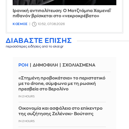
Ιρανική αντιπολίτευση: Ο Μοτζτάμπα Χαμενεΐ
πιθανόν βρίσκεται στο «νεκροκρέβατο»
ΚΟΣΜΟΣ
10:52, 07.08.2026
ΔΙΑΒΑΣΤΕ ΕΠΙΣΗΣ
περισσότερες ειδήσεις από το skai.gr
ΡΟΗ
ΔΗΜΟΦΙΛΗ
ΣΧΟΛΙΑΣΜΕΝΑ
«Στημένη προβοκάτσια» το περιστατικό
με το drone, σύμφωνα με τη ρωσική
πρεσβεία στο Βερολίνο
IN 2 HOURS
Οικονομία και ασφάλεια στο επίκεντρο
της συζήτησης Ζελένσκι- Βούτσιτς
IN 2 HOURS