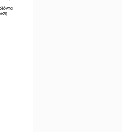
οϊόντα
ίωση
3