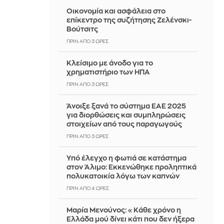
Οικονομία και ασφάλεια στο
επίκεντρο της συζήτησης Ζελένσκι-
Βούτσιτς
ΠΡΙΝ ΑΠΌ 3 ΏΡΕΣ
Κλείσιμο με άνοδο για το
χρηματιστήριο των ΗΠΑ
ΠΡΙΝ ΑΠΌ 3 ΏΡΕΣ
Άνοιξε ξανά το σύστημα ΕΑΕ 2025
για διορθώσεις και συμπληρώσεις
στοιχείων από τους παραγωγούς
ΠΡΙΝ ΑΠΌ 3 ΏΡΕΣ
Yπό έλεγχο η φωτιά σε κατάστημα
στον Άλιμο: Εκκενώθηκε προληπτικά
πολυκατοικία λόγω των καπνών
ΠΡΙΝ ΑΠΌ 4 ΏΡΕΣ
Μαρία Μενούνος: «Κάθε χρόνο η
Ελλάδα μού δίνει κάτι που δεν ήξερα