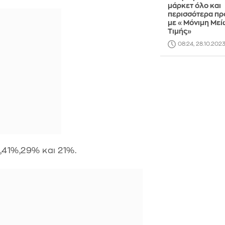
μάρκετ όλο και
περισσότερα πρ
με «Μόνιμη Με
Τιμής»
08:24, 28.10.202
,41%,29% και 21%.