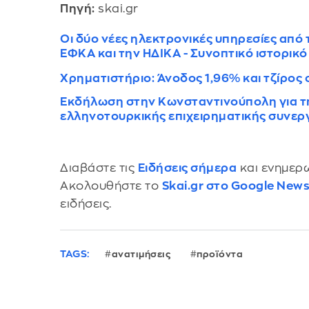
Πηγή:
skai.gr
Οι δύο νέες ηλεκτρονικές υπηρεσίες από 
ΕΦΚΑ και την ΗΔΙΚΑ - Συνοπτικό ιστορικ
Χρηματιστήριο: Άνοδος 1,96% και τζίρος 
Εκδήλωση στην Κωνσταντινούπολη για τη
ελληνοτουρκικής επιχειρηματικής συνερ
Διαβάστε τις
Ειδήσεις σήμερα
και ενημερω
Ακολουθήστε το
Skai.gr στο Google New
ειδήσεις.
TAGS:
ανατιμήσεις
προϊόντα