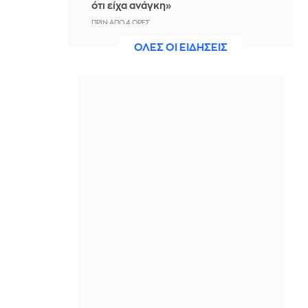
ότι είχα ανάγκη»
ΠΡΙΝ ΑΠΌ 4 ΏΡΕΣ
ΟΛΕΣ ΟΙ ΕΙΔΗΣΕΙΣ
Η ξηρασία απειλεί την
ηλεκτροδότηση της Ευρώπης
ΠΡΙΝ ΑΠΌ 4 ΏΡΕΣ
Βραδινό Magazino 07-08-2026
ΠΡΙΝ ΑΠΌ 4 ΏΡΕΣ
Μαρίνα Βερνίκου: Έπιασε
λαγοκέφαλο κι έχει κάτι να σου πει
για αυτό
ΠΡΙΝ ΑΠΌ 4 ΏΡΕΣ
Η Ισπανία ξεκινά ελέγχους στους
ταξιδιώτες από Ιταλία - Από τα
μεσάνυχτα του Σαββάτου έως τις 7
Σεπτεμβρίου
ΠΡΙΝ ΑΠΌ 5 ΏΡΕΣ