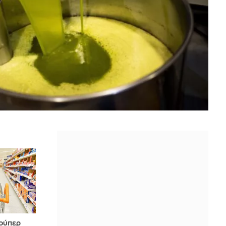
σούπερ