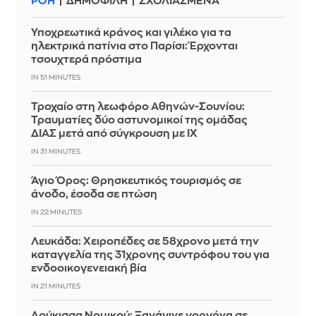
ΡΟΗ
ΔΗΜΟΦΙΛΗ
ΣΧΟΛΙΑΣΜΕΝΑ
Υποχρεωτικά κράνος και γιλέκο για τα
ηλεκτρικά πατίνια στο Παρίσι: Έρχονται
τσουχτερά πρόστιμα
IN 51 MINUTES
Τροχαίο στη λεωφόρο Αθηνών-Σουνίου:
Τραυματίες δύο αστυνομικοί της ομάδας
ΔΙΑΣ μετά από σύγκρουση με ΙΧ
IN 31 MINUTES
Άγιο Όρος: Θρησκευτικός τουρισμός σε
άνοδο, έσοδα σε πτώση
IN 22 MINUTES
Λευκάδα: Χειροπέδες σε 58χρονο μετά την
καταγγελία της 31χρονης συντρόφου του για
ενδοοικογενειακή βία
IN 21 MINUTES
Δούκισσα Νομικού: Ξανάγινε γοργόνα σε