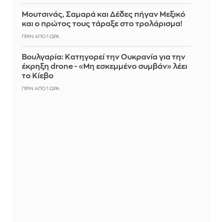
Μουτσινάς, Σαμαρά και Δέδες πήγαν Μεξικό
και ο πρώτος τους τάραξε στο τρολάρισμα!
ΠΡΙΝ ΑΠΌ 1 ΏΡΑ
Βουλγαρία: Κατηγορεί την Ουκρανία για την
έκρηξη drone - «Μη εσκεμμένο συμβάν» λέει
το Κίεβο
ΠΡΙΝ ΑΠΌ 1 ΏΡΑ