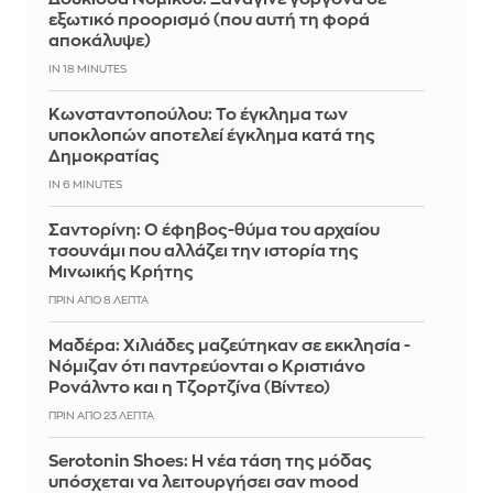
εξωτικό προορισμό (που αυτή τη φορά
αποκάλυψε)
IN 18 MINUTES
Κωνσταντοπούλου: Το έγκλημα των
υποκλοπών αποτελεί έγκλημα κατά της
Δημοκρατίας
IN 6 MINUTES
Σαντορίνη: Ο έφηβος-θύμα του αρχαίου
τσουνάμι που αλλάζει την ιστορία της
Μινωικής Κρήτης
ΠΡΙΝ ΑΠΌ 8 ΛΕΠΤΆ
Μαδέρα: Χιλιάδες μαζεύτηκαν σε εκκλησία -
Νόμιζαν ότι παντρεύονται ο Κριστιάνο
Ρονάλντο και η Τζορτζίνα (Βίντεο)
ΠΡΙΝ ΑΠΌ 23 ΛΕΠΤΆ
Serotonin Shoes: Η νέα τάση της μόδας
υπόσχεται να λειτουργήσει σαν mood