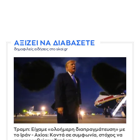
ΑΞΙΖΕΙ ΝΑ ΔΙΑΒΑΣΕΤΕ
δημοφιλείς ειδήσεις στο skai.gr
Τραμπ: Είχαμε «ολοήμερη διαπραγμάτευση» με
το Ιράν - Axios: Κοντά σε συμφωνία, στόχος να