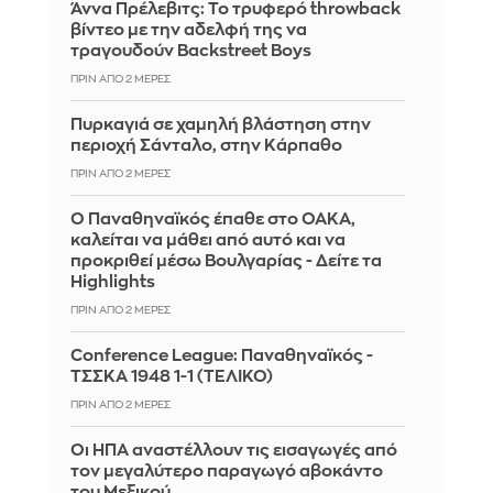
Άννα Πρέλεβιτς: Το τρυφερό throwback
βίντεο με την αδελφή της να
τραγουδούν Backstreet Boys
ΠΡΙΝ ΑΠΌ 2 ΜΈΡΕΣ
Πυρκαγιά σε χαμηλή βλάστηση στην
περιοχή Σάνταλο, στην Κάρπαθο
ΠΡΙΝ ΑΠΌ 2 ΜΈΡΕΣ
Ο Παναθηναϊκός έπαθε στο ΟΑΚΑ,
καλείται να μάθει από αυτό και να
προκριθεί μέσω Βουλγαρίας - Δείτε τα
Highlights
ΠΡΙΝ ΑΠΌ 2 ΜΈΡΕΣ
Conference League: Παναθηναϊκός -
ΤΣΣΚΑ 1948 1-1 (ΤΕΛΙΚΟ)
ΠΡΙΝ ΑΠΌ 2 ΜΈΡΕΣ
Οι ΗΠΑ αναστέλλουν τις εισαγωγές από
τον μεγαλύτερο παραγωγό αβοκάντο
του Μεξικού