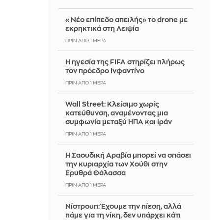
«Νέο επίπεδο απειλής» το drone με
εκρηκτικά στη Λειψία
ΠΡΙΝ ΑΠΌ 1 ΜΈΡΑ
Η ηγεσία της FIFA στηρίζει πλήρως
τον πρόεδρο Ινφαντίνο
ΠΡΙΝ ΑΠΌ 1 ΜΈΡΑ
Wall Street: Κλείσιμο χωρίς
κατεύθυνση, αναμένοντας μια
συμφωνία μεταξύ ΗΠΑ και Ιράν
ΠΡΙΝ ΑΠΌ 1 ΜΈΡΑ
Η Σαουδική Αραβία μπορεί να σπάσει
την κυριαρχία των Χούθι στην
Ερυθρά Θάλασσα
ΠΡΙΝ ΑΠΌ 1 ΜΈΡΑ
Νίστρουπ: Έχουμε την πίεση, αλλά
πάμε για τη νίκη, δεν υπάρχει κάτι