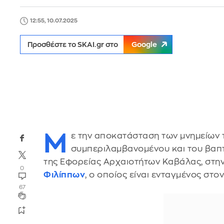
12:55, 10.07.2025
Προσθέστε το SKAI.gr στο
Google
Μ
ε την αποκατάσταση των μνημείων τ
συμπεριλαμβανομένου και του βαπ
της Εφορείας Αρχαιοτήτων Καβάλας, στη
0
Φιλίππων
, ο οποίος είναι ενταγμένος σ
67