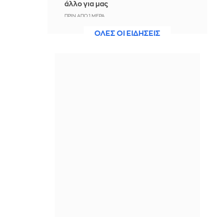
άλλο για μας
ΠΡΙΝ ΑΠΌ 1 ΜΈΡΑ
ΟΛΕΣ ΟΙ ΕΙΔΗΣΕΙΣ
Άννα Πρέλεβιτς: Το τρυφερό
throwback βίντεο με την αδελφή της
να τραγουδούν Backstreet Boys
ΠΡΙΝ ΑΠΌ 1 ΜΈΡΑ
Πυρκαγιά σε χαμηλή βλάστηση στην
περιοχή Σάνταλο, στην Κάρπαθο
ΠΡΙΝ ΑΠΌ 1 ΜΈΡΑ
Ο Παναθηναϊκός έπαθε στο ΟΑΚΑ,
καλείται να μάθει από αυτό και να
προκριθεί μέσω Βουλγαρίας - Δείτε
τα Highlights
ΠΡΙΝ ΑΠΌ 1 ΜΈΡΑ
Conference League: Παναθηναϊκός -
ΤΣΣΚΑ 1948 1-1 (ΤΕΛΙΚΟ)
ΠΡΙΝ ΑΠΌ 1 ΜΈΡΑ