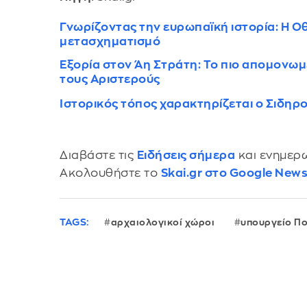
Γνωρίζοντας την ευρωπαϊκή ιστορία: H 
μετασχηματισμό
Εξορία στον Άη Στράτη: Το πιο απομονωμέ
τους Αριστερούς
Ιστορικός τόπος χαρακτηρίζεται ο Σιδη
Διαβάστε τις
Ειδήσεις σήμερα
και ενημερω
Ακολουθήστε το
Skai.gr στο Google New
TAGS:
αρχαιολογικοί χώροι
υπουργείο Πο