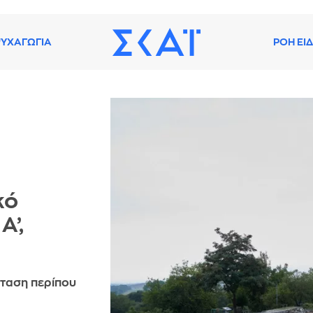
ΥΧΑΓΩΓΙΑ
ΡΟΗ ΕΙ
κό
Α’,
κταση περίπου