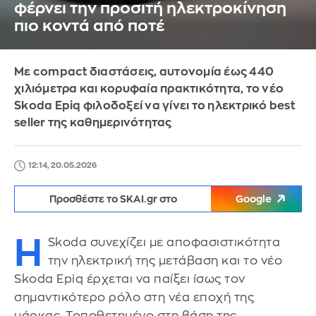
φέρνει την προσιτή ηλεκτροκίνηση
πιο κοντά από ποτέ
Με compact διαστάσεις, αυτονομία έως 440
χιλιόμετρα και κορυφαία πρακτικότητα, το νέο
Skoda Epiq φιλοδοξεί να γίνει το ηλεκτρικό best
seller της καθημερινότητας
12:14, 20.05.2026
Προσθέστε το SKAI.gr στο
Google
Η
Skoda συνεχίζει με αποφασιστικότητα
την ηλεκτρική της μετάβαση και το νέο
Skoda Epiq έρχεται να παίξει ίσως τον
σημαντικότερο ρόλο στη νέα εποχή της
μάρκας. Τοποθετημένο στη βάση της