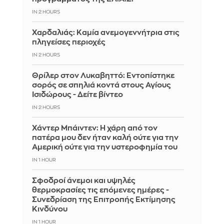
IN 2 HOURS
Χαρδαλιάς: Καμία ανεμογεννήτρια στις
πληγείσες περιοχές
IN 2 HOURS
Θρίλερ στον Λυκαβηττό: Εντοπίστηκε
σορός σε σπηλιά κοντά στους Αγίους
Ισιδώρους - Δείτε βίντεο
IN 2 HOURS
Χάντερ Μπάιντεν: Η χάρη από τον
πατέρα μου δεν ήταν καλή ούτε για την
Αμερική ούτε για την υστεροφημία του
IN 1 HOUR
Σφοδροί άνεμοι και υψηλές
θερμοκρασίες τις επόμενες ημέρες -
Συνεδρίαση της Επιτροπής Εκτίμησης
Κινδύνου
IN 1 HOUR