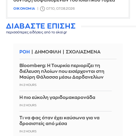
σύνταξη ασφαλισμένων του ιδιωτικού τομέα
ΟΙΚΟΝΟΜΙΑ
07:10, 07.08.2026
ΔΙΑΒΑΣΤΕ ΕΠΙΣΗΣ
περισσότερες ειδήσεις από το skai.gr
ΡΟΗ
ΔΗΜΟΦΙΛΗ
ΣΧΟΛΙΑΣΜΕΝΑ
Bloomberg: Η Τουρκία περιορίζει τη
διέλευση πλοίων που εισέρχονται στη
Μαύρη Θάλασσα μέσω Δαρδανελίων
IN 2 HOURS
Η πιο εύκολη γαριδομακαρονάδα
IN 2 HOURS
Τι να φας όταν έχει καύσωνα για να
δροσιστείς από μέσα
IN 2 HOURS