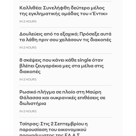
Καλλιθέα: Συνελήφθη δεύτερο μέλος
της εγκληματικής ομάδας του «Έντικ»
IN 2 HOURS
Δουλεύεις από το εξοχικό; Πρόσεξε αυτά
τα λάθη πριν σου χαλάσουν τις διακοπές
IN 2 HOURS
8 σκέψεις που κάνει κάθε single όταν
βλέπει ζευγαράκια μες στα μέλια στις
διακοπές
IN 2 HOURS
Ρωσικό πλήγμα σε πλοίο στη Μαύρη
Θάλασσα και ουκρανικές επιθέσεις σε
διυλιστήρια
IN 2 HOURS
Τσίπρας: Στις 2 Σεπτεμβρίου η
παρουσίαση του οικονομικού
προγράμματος της ΕΛ.Α.Σ.