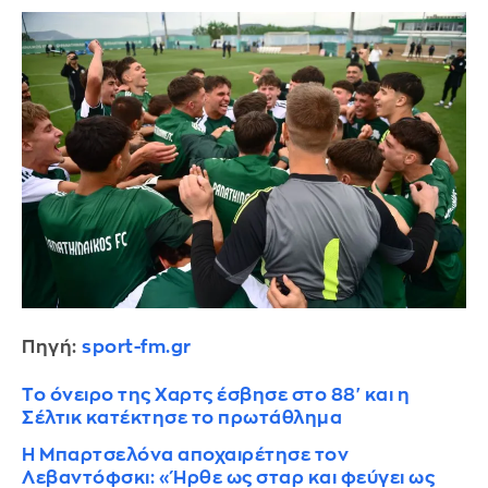
Πηγή:
sport-fm.gr
Το όνειρο της Χαρτς έσβησε στο 88' και η
Σέλτικ κατέκτησε το πρωτάθλημα
Η Μπαρτσελόνα αποχαιρέτησε τον
Λεβαντόφσκι: «Ήρθε ως σταρ και φεύγει ως