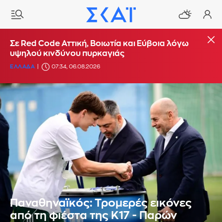
Σε Red Code Αττική, Βοιωτία και Εύβοια λόγω
υψηλού κινδύνου πυρκαγιάς
ΕΛΛΑΔΑ
07:34, 06.08.2026
Παναθηναϊκός: Τρομερές εικόνες
από τη φιέστα της Κ17 - Παρών