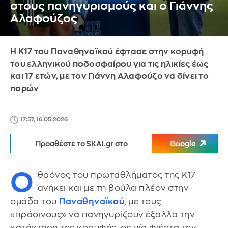
στους πανηγυρισμούς και ο Γιάννης
Αλαφούζος
Η Κ17 του Παναθηναϊκού έφτασε στην κορυφή
του ελληνικού ποδοσφαίρου για τις ηλικίες έως
και 17 ετών, με τον Γιάννη Αλαφούζο να δίνει το
παρών
17:57, 16.05.2026
Προσθέστε το SKAI.gr στο
Google
Ο
θρόνος του πρωταθλήματος της Κ17
ανήκει και με τη βούλα πλέον στην
ομάδα του
Παναθηναϊκού
, με τους
«πράσινους» να πανηγυρίζουν έξαλλα την
κατάκτηση της κορυφής, σε μία φιέστα την