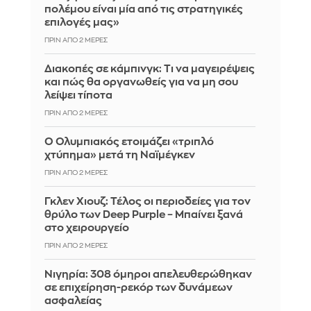
πολέμου είναι μία από τις στρατηγικές
επιλογές μας»
ΠΡΙΝ ΑΠΌ 2 ΜΈΡΕΣ
Διακοπές σε κάμπινγκ: Τι να μαγειρέψεις
και πώς θα οργανωθείς για να μη σου
λείψει τίποτα
ΠΡΙΝ ΑΠΌ 2 ΜΈΡΕΣ
Ο Ολυμπιακός ετοιμάζει «τριπλό
χτύπημα» μετά τη Ναϊμέγκεν
ΠΡΙΝ ΑΠΌ 2 ΜΈΡΕΣ
Γκλεν Χιουζ: Τέλος οι περιοδείες για τον
θρύλο των Deep Purple – Μπαίνει ξανά
στο χειρουργείο
ΠΡΙΝ ΑΠΌ 2 ΜΈΡΕΣ
Νιγηρία: 308 όμηροι απελευθερώθηκαν
σε επιχείρηση-ρεκόρ των δυνάμεων
ασφαλείας