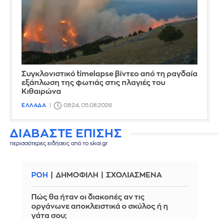
Συγκλονιστικό timelapse βίντεο από τη ραγδαία
εξάπλωση της φωτιάς στις πλαγιές του
Κιθαιρώνα
ΕΛΛΑΔΑ
08:24, 05.08.2026
ΔΙΑΒΑΣΤΕ ΕΠΙΣΗΣ
περισσότερες ειδήσεις από το skai.gr
ΡΟΗ
ΔΗΜΟΦΙΛΗ
ΣΧΟΛΙΑΣΜΕΝΑ
Πώς θα ήταν οι διακοπές αν τις
οργάνωνε αποκλειστικά ο σκύλος ή η
γάτα σου;