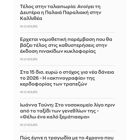
Τέλος στην ταλαιπωρία: Ανοίγει τη
Δευτέρα η Παλαιά Παραλιακή στην
Καλλιθέα
IN 2 HOURS
Έρχεται νομοθετική παρέμβαση που θα
βάζει τέλος στις καθυστερήσεις στην
έκδοση πινακίδων κυκλοφορίας
IN 2 HOURS
Στα 15 δισ. ευρώ ο στόχος για νέα δάνεια
το 2026 - Η «ακτινογραφία» της
κερδοφορίας των τραπεζών
IN 2 HOURS
Ιωάννα Τούνη: Στο νοσοκομείο λίγο πριν
από το ταξίδι των γενεθλίων της -
«Θέλω ένα καλό ξεμάτιασμα»
IN 2 HOURS
Πώς έγινε η τραγωδία με το 4χρονο που