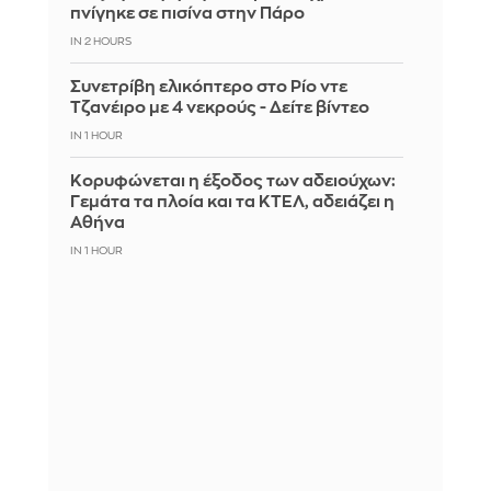
πνίγηκε σε πισίνα στην Πάρο
IN 2 HOURS
Συνετρίβη ελικόπτερο στο Ρίο ντε
Τζανέιρο με 4 νεκρούς - Δείτε βίντεο
IN 1 HOUR
Κορυφώνεται η έξοδος των αδειούχων:
Γεμάτα τα πλοία και τα ΚΤΕΛ, αδειάζει η
Αθήνα
IN 1 HOUR