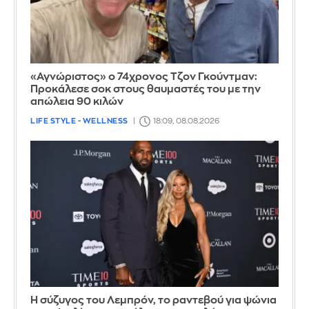
«Αγνώριστος» ο 74χρονος Τζον Γκούντμαν:
Προκάλεσε σοκ στους θαυμαστές του με την
απώλεια 90 κιλών
LIFE STYLE - WELLNESS
18:09, 08.08.2026
Η σύζυγος του Λεμπρόν, το ραντεβού για ψώνια