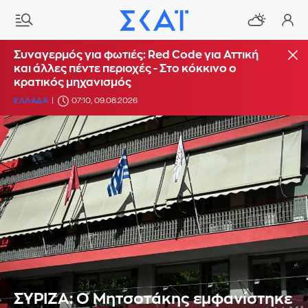
Συναγερμός για φωτιές: Red Code για Αττική
και άλλες πέντε περιοχές - Στο κόκκινο ο
κρατικός μηχανισμός
ΕΛΛΑΔΑ
07:10, 09.08.2026
ΣΥΡΙΖΑ: Ο Μητσοτάκης εμφανίστηκε