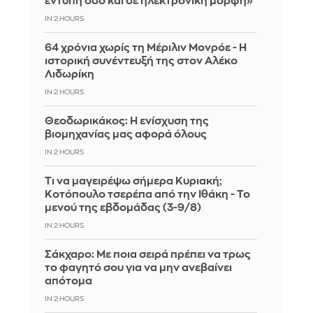
έντυπη όσο και σε ηλεκτρονική μορφή»
IN 2 HOURS
64 χρόνια χωρίς τη Μέριλιν Μονρόε - Η
ιστορική συνέντευξή της στον Αλέκο
Λιδωρίκη
IN 2 HOURS
Θεοδωρικάκος: Η ενίσχυση της
βιομηχανίας μας αφορά όλους
IN 2 HOURS
Τι να μαγειρέψω σήμερα Κυριακή;
Κοτόπουλο τσερέπα από την Ιθάκη - Το
μενού της εβδομάδας (3-9/8)
IN 2 HOURS
Σάκχαρο: Με ποια σειρά πρέπει να τρως
το φαγητό σου για να μην ανεβαίνει
απότομα
IN 2 HOURS