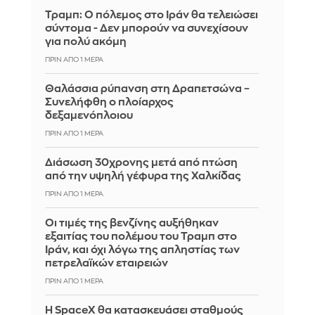
Τραμπ: Ο πόλεμος στο Ιράν θα τελειώσει
σύντομα - Δεν μπορούν να συνεχίσουν
για πολύ ακόμη
ΠΡΙΝ ΑΠΌ 1 ΜΈΡΑ
Θαλάσσια ρύπανση στη Δραπετσώνα –
Συνελήφθη ο πλοίαρχος
δεξαμενόπλοιου
ΠΡΙΝ ΑΠΌ 1 ΜΈΡΑ
Διάσωση 30χρονης μετά από πτώση
από την υψηλή γέφυρα της Χαλκίδας
ΠΡΙΝ ΑΠΌ 1 ΜΈΡΑ
Οι τιμές της βενζίνης αυξήθηκαν
εξαιτίας του πολέμου του Τραμπ στο
Ιράν, και όχι λόγω της απληστίας των
πετρελαϊκών εταιρειών
ΠΡΙΝ ΑΠΌ 1 ΜΈΡΑ
Η SpaceX θα κατασκευάσει σταθμούς