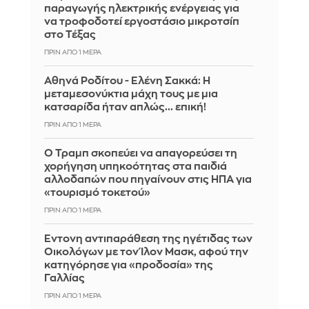
παραγωγής ηλεκτρικής ενέργειας για
να τροφοδοτεί εργοστάσιο μικροτσίπ
στο Τέξας
ΠΡΙΝ ΑΠΌ 1 ΜΈΡΑ
Αθηνά Ροδίτου - Ελένη Σακκά: Η
μεταμεσονύκτια μάχη τους με μια
κατσαρίδα ήταν απλώς... επική!
ΠΡΙΝ ΑΠΌ 1 ΜΈΡΑ
Ο Τραμπ σκοπεύει να απαγορεύσει τη
χορήγηση υπηκοότητας στα παιδιά
αλλοδαπών που πηγαίνουν στις ΗΠΑ για
«τουρισμό τοκετού»
ΠΡΙΝ ΑΠΌ 1 ΜΈΡΑ
Έντονη αντιπαράθεση της ηγέτιδας των
Οικολόγων με τον Ίλον Μασκ, αφού την
κατηγόρησε για «προδοσία» της
Γαλλίας
ΠΡΙΝ ΑΠΌ 1 ΜΈΡΑ