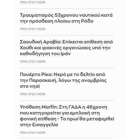
ΠΡΙΝ ΑΠΌ 1 ΜΈΡΑ
Τραυματισμός 53χρονου ναυτικού κατά
την πρόσδεση πλοίου στη Ρόδο
ΠΡΙΝ ΑΠΌ 1 ΜΈΡΑ
Σαουδική Αραβία: Επίκειται επίθεση από
Χούθι και ιρακινές οργανώσεις υπό την
καθοδήγηση του Ιράν
ΠΡΙΝ ΑΠΌ 1 ΜΈΡΑ
Πουέρτο Ρίκο: Νερό με το δελτίο από
την Παρασκευή, λόγω της ανομβρίας
στο νησί
ΠΡΙΝ ΑΠΌ 1 ΜΈΡΑ
Υπόθεση Marfin: Στη ΓΑΔΑ η 46χρονη
που κατηγορείται για εμπλοκή στη
φονική επίθεση - Το πρωί θα μεταφερθεί
στην Εισαγγελία
ΠΡΙΝ ΑΠΌ 1 ΜΈΡΑ