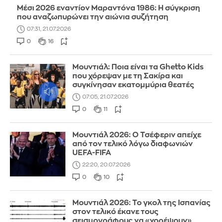
Μέσι 2026 εναντίον Μαραντόνα 1986: Η σύγκριση
που αναζωπυρώνει την αιώνια συζήτηση
07:31, 21.07.2026
0
16
Μουντιάλ: Ποια είναι τα Ghetto Kids
που χόρεψαν με τη Σακίρα και
συγκίνησαν εκατομμύρια θεατές
07:05, 21.07.2026
0
11
Μουντιάλ 2026: Ο Τσέφεριν απείχε
από τον τελικό λόγω διαφωνιών
UEFA-FIFA
22:20, 20.07.2026
0
10
Μουντιάλ 2026: Το γκολ της Ισπανίας
στον τελικό έκανε τους
σεισμογράφους να «χορέψουν»