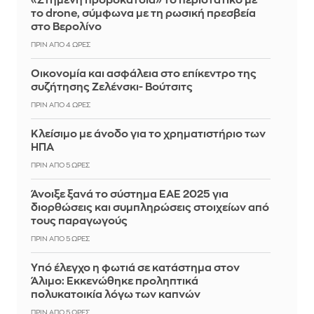
«Στημένη προβοκάτσια» το περιστατικό με
το drone, σύμφωνα με τη ρωσική πρεσβεία
στο Βερολίνο
ΠΡΙΝ ΑΠΌ 4 ΏΡΕΣ
Οικονομία και ασφάλεια στο επίκεντρο της
συζήτησης Ζελένσκι- Βούτσιτς
ΠΡΙΝ ΑΠΌ 4 ΏΡΕΣ
Κλείσιμο με άνοδο για το χρηματιστήριο των
ΗΠΑ
ΠΡΙΝ ΑΠΌ 5 ΏΡΕΣ
Άνοιξε ξανά το σύστημα ΕΑΕ 2025 για
διορθώσεις και συμπληρώσεις στοιχείων από
τους παραγωγούς
ΠΡΙΝ ΑΠΌ 5 ΏΡΕΣ
Yπό έλεγχο η φωτιά σε κατάστημα στον
Άλιμο: Εκκενώθηκε προληπτικά
πολυκατοικία λόγω των καπνών
ΠΡΙΝ ΑΠΌ 5 ΏΡΕΣ