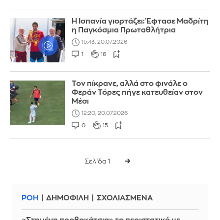
Η Ισπανία γιορτάζει: Έφτασε Μαδρίτη
η Παγκόσμια Πρωταθλήτρια
15:43, 20.07.2026
1
16
Τον πίκρανε, αλλά στο φινάλε ο
Φεράν Τόρες πήγε κατευθείαν στον
Μέσι
12:20, 20.07.2026
0
15
Σελίδα 1
ΡΟΗ
ΔΗΜΟΦΙΛΗ
ΣΧΟΛΙΑΣΜΕΝΑ