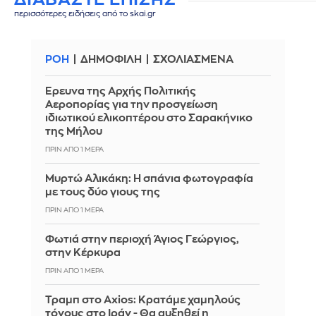
περισσότερες ειδήσεις από το skai.gr
ΡΟΗ
ΔΗΜΟΦΙΛΗ
ΣΧΟΛΙΑΣΜΕΝΑ
Έρευνα της Αρχής Πολιτικής
Αεροπορίας για την προσγείωση
ιδιωτικού ελικοπτέρου στο Σαρακήνικο
της Μήλου
ΠΡΙΝ ΑΠΌ 1 ΜΈΡΑ
Μυρτώ Αλικάκη: Η σπάνια φωτογραφία
με τους δύο γιους της
ΠΡΙΝ ΑΠΌ 1 ΜΈΡΑ
Φωτιά στην περιοχή Άγιος Γεώργιος,
στην Κέρκυρα
ΠΡΙΝ ΑΠΌ 1 ΜΈΡΑ
Τραμπ στο Axios: Κρατάμε χαμηλούς
τόνους στο Ιράν - Θα αυξηθεί η