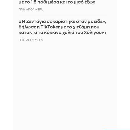
με το 1,5 πόδι μέσα και το μισό έξω»
ΠΡΙΝ ΑΠΌ 1 ΜΈΡΑ
«Η Ζεντάγια σοκαρίστηκε όταν με είδε»,
δήλωσε η TikToker με το χιτζάμπ που
κατακτά τα κόκκινα χαλιά του Χόλιγουντ
ΠΡΙΝ ΑΠΌ 1 ΜΈΡΑ