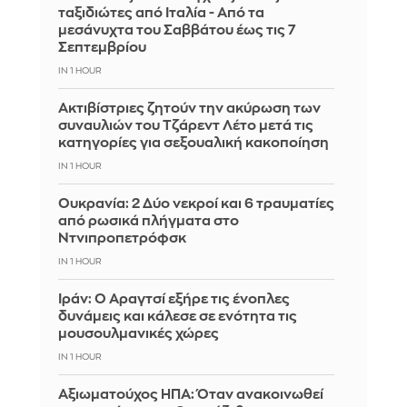
ταξιδιώτες από Ιταλία - Από τα
μεσάνυχτα του Σαββάτου έως τις 7
Σεπτεμβρίου
IN 1 HOUR
Ακτιβίστριες ζητούν την ακύρωση των
συναυλιών του Τζάρεντ Λέτο μετά τις
κατηγορίες για σεξουαλική κακοποίηση
IN 1 HOUR
Ουκρανία: 2 Δύο νεκροί και 6 τραυματίες
από ρωσικά πλήγματα στο
Ντνιπροπετρόφσκ
IN 1 HOUR
Ιράν: Ο Αραγτσί εξήρε τις ένοπλες
δυνάμεις και κάλεσε σε ενότητα τις
μουσουλμανικές χώρες
IN 1 HOUR
Αξιωματούχος ΗΠΑ: Όταν ανακοινωθεί