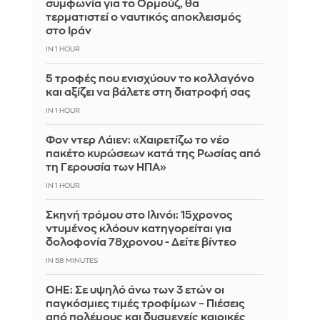
συμφωνία για το Ορμούζ, θα
τερματιστεί ο ναυτικός αποκλεισμός
στο Ιράν
IN 1 HOUR
5 τροφές που ενισχύουν το κολλαγόνο
και αξίζει να βάλετε στη διατροφή σας
IN 1 HOUR
Φον ντερ Λάιεν: «Χαιρετίζω το νέο
πακέτο κυρώσεων κατά της Ρωσίας από
τη Γερουσία των ΗΠΑ»
IN 1 HOUR
Σκηνή τρόμου στο Ιλινόι: 15χρονος
ντυμένος κλόουν κατηγορείται για
δολοφονία 78χρονου - Δείτε βίντεο
IN 58 MINUTES
ΟΗΕ: Σε υψηλό άνω των 3 ετών οι
παγκόσμιες τιμές τροφίμων – Πιέσεις
από πολέμους και δυσμενείς καιρικές