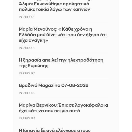
Άλιμο: Εκκενώθηκε προληπτικά
πολυκατοικία λόγω των καπνών
IN 2 HOURS
Μαρία Μενούνος: «Κάθε χρόνο η
Ελλάδα μού δίνει κάτι που δεν ήξερα ότι
είχα ανάγκη»
IN 2 HOURS
Η ξηρασία απειλεί την ηλεκτροδότηση
της Ευρώπης
IN 2 HOURS
Βραδινό Magazino 07-08-2026
IN 2 HOURS
Μαρίνα Βερνίκου: Έπιασε λαγοκέφαλο κι
έχει κάτι να σου πει για αυτό
IN 2 HOURS
Η Ισπανία ξεκινά ελέγχους στους