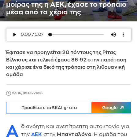
μοίρας της η ΑΕΚ, έχασε το τρόπαιο
μέσα από τα χέρια της
Έφτασε να προηγείται 20 πόντους της Ρίτας
Βίλνιους και τελικά έχασε 86-92 στην παράταση
και χάρισε ένα δικό της τρόπαιο στη λιθουανική
ομάδα
23:16, 09.05.2026
Προσθέστε το SKAI.gr στο
Google
Α
διανόητη και ανεπίτρεπτη αυτοκτονία για
την
ΑΕΚ
στην
Μπανταλόνα
. Η ομάδα του