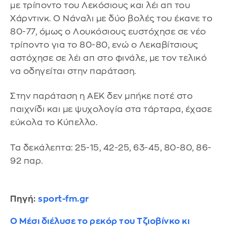
με τρίποντο του Λεκόσιους και λέι απ του
Χάρντινκ. Ο Νάναλι με δύο βολές του έκανε το
80-77, όμως ο Λουκόσιους ευστόχησε σε νέο
τρίποντο για το 80-80, ενώ ο Λεκαβίτσιους
αστόχησε σε λέι απ στο φινάλε, με τον τελικό
να οδηγείται στην παράταση.
Στην παράταση η ΑΕΚ δεν μπήκε ποτέ στο
παιχνίδι και με ψυχολογία στα τάρταρα, έχασε
εύκολα το Κύπελλο.
Τα δεκάλεπτα: 25-15, 42-25, 63-45, 80-80, 86-
92 παρ.
Πηγή:
sport-fm.gr
Ο Μέσι διέλυσε το ρεκόρ του Τζιοβίνκο κι