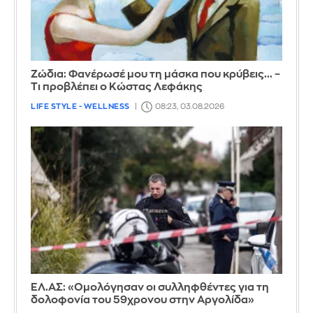
Ζώδια: Φανέρωσέ μου τη μάσκα που κρύβεις... –
Τι προβλέπει ο Κώστας Λεφάκης
LIFE STYLE - WELLNESS
08:23, 03.08.2026
ΕΛ.ΑΣ: «Ομολόγησαν οι συλληφθέντες για τη
δολοφονία του 59χρονου στην Αργολίδα»