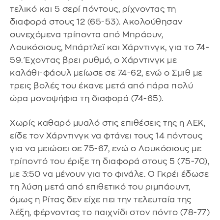
τελικό και 5 σερί πόντους, ρίχνοντας τη
διαφορά στους 12 (65-53). Ακολούθησαν
συνεχόμενα τρίποντα από Μπράουν,
Λουκόσιους, Μπάρτλεϊ και Χάρντινγκ, για το 74-
59. Έχοντας βρει ρυθμό, ο Χάρντινγκ με
καλάθι-φάουλ μείωσε σε 74-62, ενώ ο Σμιθ με
τρεις βολές του έκανε μετά από πάρα πολύ
ώρα μονοψήφια τη διαφορά (74-65).
Χωρίς καθαρό μυαλό στις επιθέσεις της η ΑΕΚ,
είδε τον Χάρντινγκ να φτάνει τους 14 πόντους
για να μειώσει σε 75-67, ενώ ο Λουκόσιους με
τρίποντό του έριξε τη διαφορά στους 5 (75-70),
με 3:50 να μένουν για το φινάλε. Ο Γκρέι έδωσε
τη λύση μετά από επιθετικό του ριμπάουντ,
όμως η Ρίτας δεν είχε πει την τελευταία της
λέξη, φέρνοντας το παιχνίδι στον πόντο (78-77)