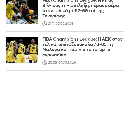
FIBA Champions League: Η Ρίτας
Βίλνιους την έκπληξη, πέρασε αέρα
στον τελικό με 87-69 επί της
Τενερίφης
21:11, 07.05.2026
FIBA Champions League: Η ΑΕΚ στον
τελικό, υπέταξε εύκολα 78-65 τη
Μάλαγα και πάει για το τέταρτο
ευρωπαϊκό
23:58, 07.05.2026