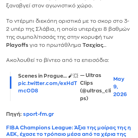
ξαναβγεί στον αγωνιστικό χώρο.
Το ντέρμπι διεκόπη οριστικά με το σκορ στο 3-
2 υπέρ της Σλάβια, η οποία υπερέχει 8 βαθμών
της συμπολίτισσάς της στην κορυφή των
Playoffs
για το πρωτάθλημα
Τσεχίας
…
Ακολουθεί το βίντεο από τα επεισόδια:
— Ultras
Scenes in Prague… 🧨💥
May
Clips
pic.twitter.com/exHdT
9,
(@ultras_cli
mcOD8
2026
ps)
Πηγή:
sport-fm.gr
FIBA Champions League: Άξια της μοίρας της η
ΑΕΚ, έχασε το τρόπαιο μέσα από τα χέρια της