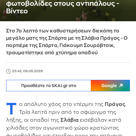
φωτοβολίδες στους αντιπάλους -
Βίντεο
Στο 7ο λεπτό των καθυστερήσεων διεκόπη το
μεγάλο ματς της Σπάρτα με τη Σλάβια Πράγας - Ο
πορτιέρε της Σπάρτα, Γιάκουμπ Σουρόβτσικ,
τραυματίστηκε από χτύπημα οπαδού
23:43, 09.05.2026
Προσθέστε το SKAI.gr στο
Google
Τ
ο απόλυτο χάος στο ντέρμπι της
Πράγας
.
Τρία λεπτά πριν από το σφύριγμα της
λήξης, οι οπαδοί της
Σλάβια
εισέβαλαν κατά
χιλιάδες στον αγωνιστικό χώρο κρατώντας
φωτοβολίδες και έτρεξαν προς την απέναντι