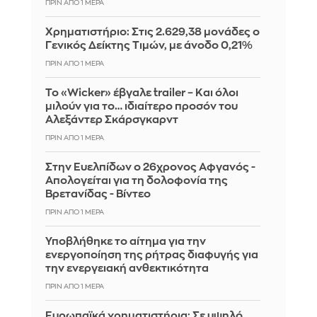
ΠΡΙΝ ΑΠΌ 1 ΜΈΡΑ
Χρηματιστήριο: Στις 2.629,38 μονάδες ο
Γενικός Δείκτης Τιμών, με άνοδο 0,21%
ΠΡΙΝ ΑΠΌ 1 ΜΈΡΑ
Το «Wicker» έβγαλε trailer – Και όλοι
μιλούν για το… ιδιαίτερο προσόν του
Αλεξάντερ Σκάρσγκαρντ
ΠΡΙΝ ΑΠΌ 1 ΜΈΡΑ
Στην Ευελπίδων ο 26χρονος Αφγανός -
Απολογείται για τη δολοφονία της
Βρετανίδας - Βίντεο
ΠΡΙΝ ΑΠΌ 1 ΜΈΡΑ
Υποβλήθηκε το αίτημα για την
ενεργοποίηση της ρήτρας διαφυγής για
την ενεργειακή ανθεκτικότητα
ΠΡΙΝ ΑΠΌ 1 ΜΈΡΑ
Ευρωπαϊκά χρηματιστήρια: Σε υψηλό