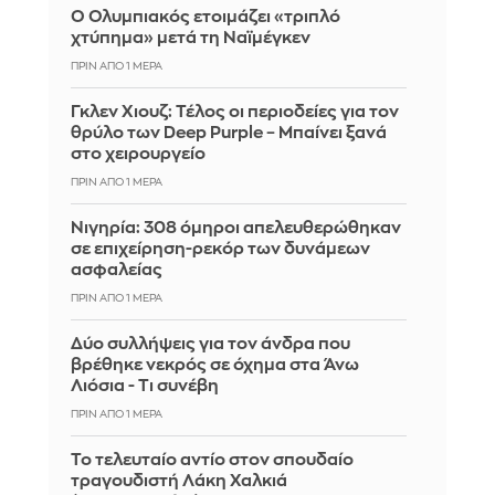
Ο Ολυμπιακός ετοιμάζει «τριπλό
χτύπημα» μετά τη Ναϊμέγκεν
ΠΡΙΝ ΑΠΌ 1 ΜΈΡΑ
Γκλεν Χιουζ: Τέλος οι περιοδείες για τον
θρύλο των Deep Purple – Μπαίνει ξανά
στο χειρουργείο
ΠΡΙΝ ΑΠΌ 1 ΜΈΡΑ
Νιγηρία: 308 όμηροι απελευθερώθηκαν
σε επιχείρηση-ρεκόρ των δυνάμεων
ασφαλείας
ΠΡΙΝ ΑΠΌ 1 ΜΈΡΑ
Δύο συλλήψεις για τον άνδρα που
βρέθηκε νεκρός σε όχημα στα Άνω
Λιόσια - Τι συνέβη
ΠΡΙΝ ΑΠΌ 1 ΜΈΡΑ
Το τελευταίο αντίο στον σπουδαίο
τραγουδιστή Λάκη Χαλκιά