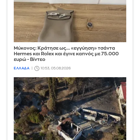
Μύκονος: Κράτησε ως... «εγγύηση» τσάντα
Hermes και Rolex και έγινε καπνός με 75.000
ευρώ - Βίντεο
ΕΛΛΑΔΑ
10:53, 05.08.2026