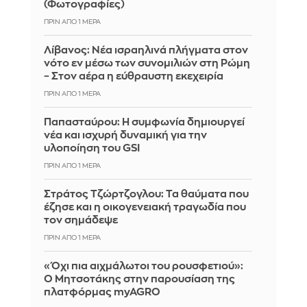
(Φωτογραφίες)
ΠΡΙΝ ΑΠΌ 1 ΜΈΡΑ
Λίβανος: Νέα ισραηλινά πλήγματα στον
νότο εν μέσω των συνομιλιών στη Ρώμη
– Στον αέρα η εύθραυστη εκεχειρία
ΠΡΙΝ ΑΠΌ 1 ΜΈΡΑ
Παπασταύρου: Η συμφωνία δημιουργεί
νέα και ισχυρή δυναμική για την
υλοποίηση του GSI
ΠΡΙΝ ΑΠΌ 1 ΜΈΡΑ
Στράτος Τζώρτζογλου: Τα θαύματα που
έζησε και η οικογενειακή τραγωδία που
τον σημάδεψε
ΠΡΙΝ ΑΠΌ 1 ΜΈΡΑ
«Όχι πια αιχμάλωτοι του ρουσφετιού»:
Ο Μητσοτάκης στην παρουσίαση της
πλατφόρμας myAGRO