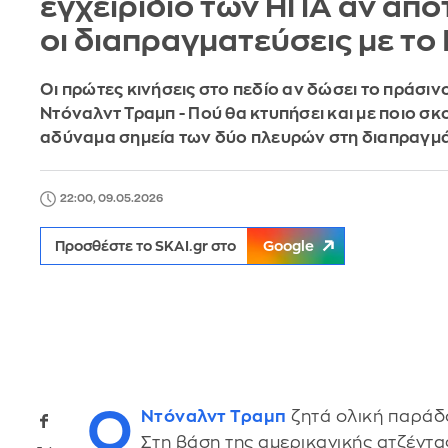
εγχειρίδιο των ΗΠΑ αν απ
οι διαπραγματεύσεις με το 
Οι πρώτες κινήσεις στο πεδίο αν δώσει το πράσιν
Ντόναλντ Τραμπ - Πού θα κτυπήσει και με ποιο σκο
αδύναμα σημεία των δύο πλευρών στη διαπραγμ
22:00, 09.05.2026
Προσθέστε το SKAI.gr στο
Google
Ο
Ντόναλντ Τραμπ
ζητά ολική παράδο
Στη βάση της αμερικανικής ατζέντα