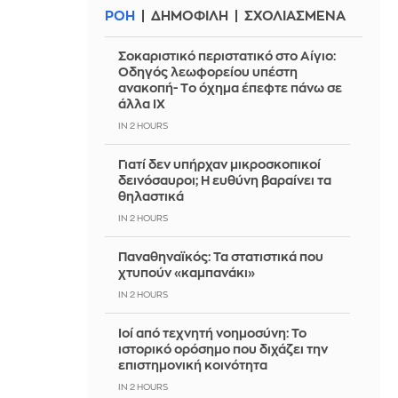
ΡΟΗ
ΔΗΜΟΦΙΛΗ
ΣΧΟΛΙΑΣΜΕΝΑ
Σοκαριστικό περιστατικό στο Αίγιο:
Οδηγός λεωφορείου υπέστη
ανακοπή- Tο όχημα έπεφτε πάνω σε
άλλα ΙΧ
IN 2 HOURS
Γιατί δεν υπήρχαν μικροσκοπικοί
δεινόσαυροι; Η ευθύνη βαραίνει τα
θηλαστικά
IN 2 HOURS
Παναθηναϊκός: Τα στατιστικά που
χτυπούν «καμπανάκι»
IN 2 HOURS
Ιοί από τεχνητή νοημοσύνη: Το
ιστορικό ορόσημο που διχάζει την
επιστημονική κοινότητα
IN 2 HOURS