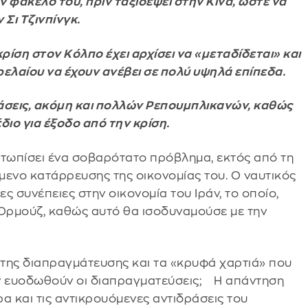
ν φάκελό του, πριν ταξιδέψει στην Κίνα, ώστε να
Σι Τζινπίνγκ.
ρίση στον Κόλπο έχει αρχίσει να «μεταδίδεται» και
τρελαίου να έχουν ανέβει σε πολύ υψηλά επίπεδα.
δράσεις, ακόμη και πολλών Ρεπουμπλικανών, καθώς
διο για έξοδο από την κρίση.
μετωπίσει ένα σοβαρότατο πρόβλημα, εκτός από τη
μενο κατάρρευσης της οικονομίας του. Ο ναυτικός
 συνέπειες στην οικονομία του Ιράν, το οποίο,
 Ορμούζ, καθώς αυτό θα ισοδυναμούσε με την
ης διαπραγμάτευσης και τα «κρυφά χαρτιά» που
 δεν ευοδωθούν οι διαπραγματεύσεις; Η απάντηση
α και τις αντικρουόμενες αντιδράσεις του