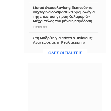
Μετρό Θεσσαλονίκης: Ξεκινούν τα
νυχτερινά δοκιμαστικά δρομολόγια
της επέκτασης προς Καλαμαριά –
Μέχρι τέλος του μήνα η παράδοση
IN 2 HOURS
Στη Μαδρίτη για πάντα ο Βινίσιους:
Ανανέωσε με τη Ρεάλ μέχρι το
καλοκαίρι του 2032
ΟΛΕΣ ΟΙ ΕΙΔΗΣΕΙΣ
IN 2 HOURS
Συρία: Βόμβα εξερράγη σε
λεωφορείο κοντά στη Δαμασκό - 2
νεκροί και 13 τραυματίες (Βίντεο)
IN 2 HOURS
Μαρία Κορινθίου: Η απόφαση που
πήρε στα 40 και άλλαξε τον τρόπο
που βλέπει τη ζωή
IN 2 HOURS