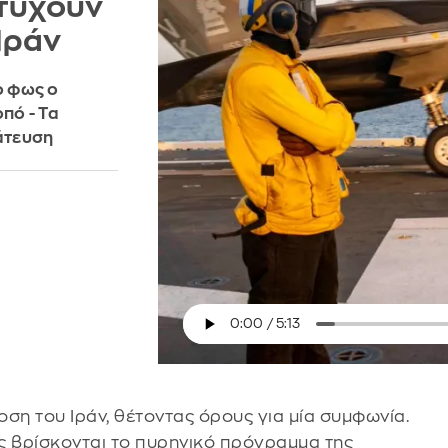
οτύχουν
Ιράν
ο φως ο
πό - Τα
άτευση
ση του Ιράν, θέτοντας όρους για μία συμφωνία.
ς βρίσκονται το πυρηνικό πρόγραμμα της