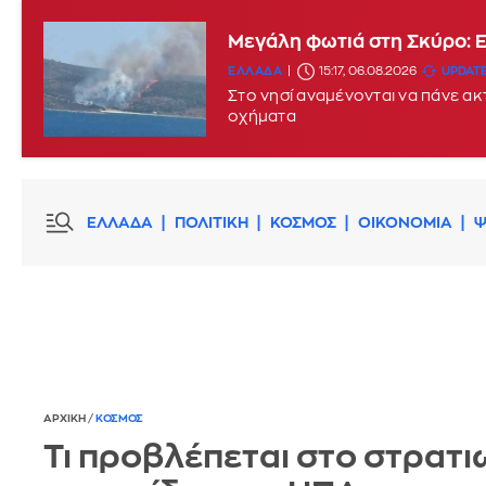
Μεγάλη φωτιά στη Σκύρο: 
ΕΛΛΑΔΑ
15:17, 06.08.2026
UPDATE
Στο νησί αναμένονται να πάνε α
οχήματα
ΕΛΛΑΔΑ
ΠΟΛΙΤΙΚΗ
ΚΟΣΜΟΣ
ΟΙΚΟΝΟΜΙΑ
Ψ
ΑΡΧΙΚΗ
/
ΚΟΣΜΟΣ
Τι προβλέπεται στο στρατι