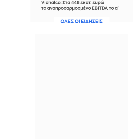
Viohalco: Στα 446 εκατ. ευρώ
το αναπροσαρμοσμένο EBITDA το α'
εξάμηνο, αυξημένο κατά 18%
ΟΛΕΣ ΟΙ ΕΙΔΗΣΕΙΣ
ΠΡΙΝ ΑΠΌ 20 ΏΡΕΣ
Τροχαίο με εγκατάλειψη στη Λ.
Βουλιαγμένης: Σοβαρά
τραυματισμένος μοτοσικλετιστής -
Δείτε βίντεο, φωτογραφίες
ΠΡΙΝ ΑΠΌ 21 ΏΡΕΣ
«Ο ένας και μοναδικός»: Το βίντεο
του Παναθηναϊκού με τον Λιβάι
Γκαρσία σε ρόλο Spider-Man
ΠΡΙΝ ΑΠΌ 21 ΏΡΕΣ
Εκδίδεται αύριο στην Ελλάδα η
46χρονη από το Λονδίνο που
κατηγορείται για την υπόθεση της
Marfin
ΠΡΙΝ ΑΠΌ 21 ΏΡΕΣ