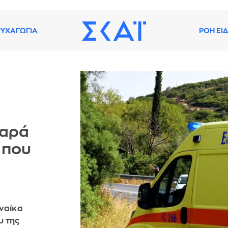
ΥΧΑΓΩΓΙΑ
ΡΟΗ ΕΙ
βαρά
 που
υναίκα
υ της