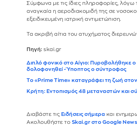
Σύμφωνα με τις ίδιες πληροφορίες, λόγω
αναγκαία η αεροδιακομιδή της σε νοσοκομ
εξειδικευμένη ιατρική αντιμετώπιση.
Τα ακριβή αίτια του ατυχήματος διερευνών
Πηγή:
skai.gr
Διπλό φονικό στο Αίγιο: Πυροβολήθηκε ο 
δολοφονηθεί - Ύποπτος ο σύντροφος
Το «Prime Time» καταγράφει τη ζωή στο
Κρήτη: Εντοπισμός 48 μεταναστών και σ
Διαβάστε τις
Ειδήσεις σήμερα
και ενημερω
Ακολουθήστε το
Skai.gr στο Google New