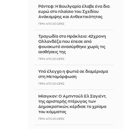
Ράντεφ: Η Βουλγαρία έλαβε ένα δισ.
ευρώ στο πλαίσιο του Σχεδίου
Ανάκαμψης και Ανθεκτικότητας
ΠΡΙΝ ΑΠΌ 20 ΏΡΕΣ
Τραγωδία στο Ηράκλειο: 42χρονη
Ολλανδέζα που έπεσε από
φουσκωτό ανασύρθηκε χωρίς τις
αισθήσεις της
ΠΡΙΝ ΑΠΌ 20 ΏΡΕΣ
Υπό έλεγχο η φωτιά σε διαμέρισμα
στη Μεταμόρφωση
ΠΡΙΝ ΑΠΌ 20 ΏΡΕΣ
Μίσιγκαν: Ο Αμπντούλ Ελ Σαγιέντ,
της αριστερής πτέρυγας των
Δημοκρατικών, κέρδισε το χρίσμα
του κόμματος
ΠΡΙΝ ΑΠΌ 20 ΏΡΕΣ