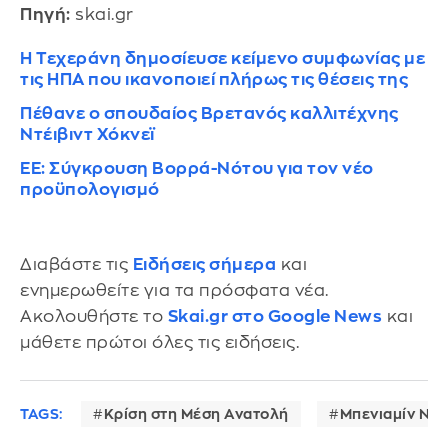
Πηγή:
skai.gr
Η Τεχεράνη δημοσίευσε κείμενο συμφωνίας με
τις ΗΠΑ που ικανοποιεί πλήρως τις θέσεις της
Πέθανε ο σπουδαίος Βρετανός καλλιτέχνης
Ντέιβιντ Χόκνεϊ
ΕΕ: Σύγκρουση Βορρά-Νότου για τον νέο
προϋπολογισμό
Διαβάστε τις
Ειδήσεις σήμερα
και
ενημερωθείτε για τα πρόσφατα νέα.
Ακολουθήστε το
Skai.gr στο Google News
και
μάθετε πρώτοι όλες τις ειδήσεις.
TAGS:
Κρίση στη Μέση Ανατολή
Μπενιαμίν Νετ