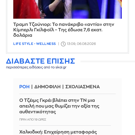
Τραμπ Τζούνιορ: Το πανάκριβο «αντίο» στην
Κίμπερλι Γκίλφοϊλ – Της έδωσε 7,6 εκατ.
δολάρια
LIFE STYLE - WELLNESS
13:09, 06.08.2026
ΔΙΑΒΑΣΤΕ ΕΠΙΣΗΣ
περισσότερες ειδήσεις από το skai.gr
ΡΟΗ
ΔΗΜΟΦΙΛΗ
ΣΧΟΛΙΑΣΜΕΝΑ
Ο Τζέιμς Γκρέι βλέπει στην ΤΝ μια
απειλή που μας θυμίζει την αξία της
αυθεντικότητας
ΠΡΙΝ ΑΠΌ 19 ΏΡΕΣ
Χαλκιδική: Επιχείρηση μεταφοράς