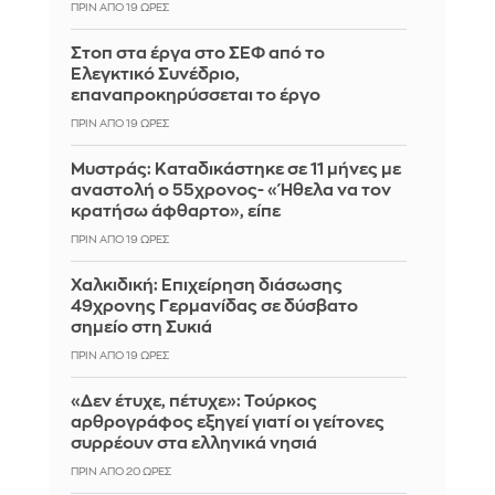
ΠΡΙΝ ΑΠΌ 19 ΏΡΕΣ
Στοπ στα έργα στο ΣΕΦ από το
Ελεγκτικό Συνέδριο,
επαναπροκηρύσσεται το έργο
ΠΡΙΝ ΑΠΌ 19 ΏΡΕΣ
Μυστράς: Καταδικάστηκε σε 11 μήνες με
αναστολή ο 55χρονος- «Ήθελα να τον
κρατήσω άφθαρτο», είπε
ΠΡΙΝ ΑΠΌ 19 ΏΡΕΣ
Χαλκιδική: Επιχείρηση διάσωσης
49χρονης Γερμανίδας σε δύσβατο
σημείο στη Συκιά
ΠΡΙΝ ΑΠΌ 19 ΏΡΕΣ
«Δεν έτυχε, πέτυχε»: Τούρκος
αρθρογράφος εξηγεί γιατί οι γείτονες
συρρέουν στα ελληνικά νησιά
ΠΡΙΝ ΑΠΌ 20 ΏΡΕΣ