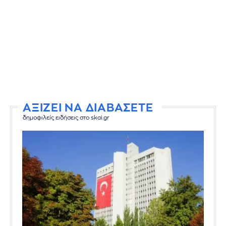
ΑΞΙΖΕΙ ΝΑ ΔΙΑΒΑΣΕΤΕ
δημοφιλείς ειδήσεις στο skai.gr