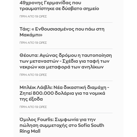
49χρονης Γερμανίδας που
τραυματίστηκε σε δύσβατο σημείο
ΠΡΙΝ ΑΠΌ 19 ΏΡΕΣ
Τάις: «Ενθουσιασμένος που πάω στη
Μακάμπι»
ΠΡΙΝ ΑΠΌ 19 ΏΡΕΣ
Θέουτα: Αγώνας δρόμου η ταυτοποίηση
των μεταναστών - Σχέδια για ταφή των
νεκρών και μεταφορά των ανηλίκων
ΠΡΙΝ ΑΠΌ 19 ΏΡΕΣ
Μπλέικ Λάιβλι: Νέα δικαστική διαμάχη -
Ζητεί 800.000 δολάρια για τα νομικά
της έξοδα
ΠΡΙΝ ΑΠΌ 19 ΏΡΕΣ
Όμιλος Fourlis: Συμφωνία για την
πώληση συμμετοχής στο Sofia South
Ring Mall