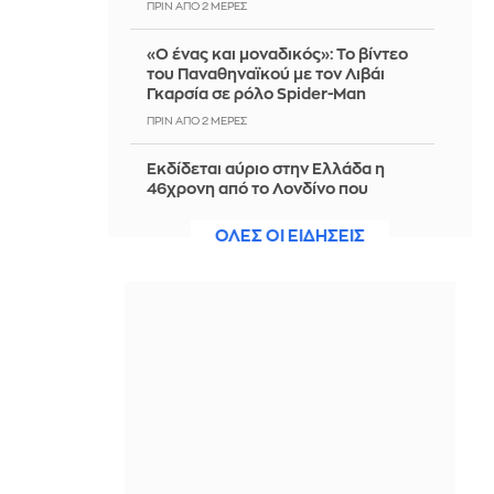
ΠΡΙΝ ΑΠΌ 2 ΜΈΡΕΣ
«Ο ένας και μοναδικός»: Το βίντεο
του Παναθηναϊκού με τον Λιβάι
Γκαρσία σε ρόλο Spider-Man
ΠΡΙΝ ΑΠΌ 2 ΜΈΡΕΣ
Εκδίδεται αύριο στην Ελλάδα η
46χρονη από το Λονδίνο που
κατηγορείται για την υπόθεση της
Marfin
ΟΛΕΣ ΟΙ ΕΙΔΗΣΕΙΣ
ΠΡΙΝ ΑΠΌ 2 ΜΈΡΕΣ
Ρωσία: Λιθουανός καταδικάστηκε σε
φυλάκιση 13,5 ετών για διενέργεια
κατασκοπείας
ΠΡΙΝ ΑΠΌ 2 ΜΈΡΕΣ
Νετανιάχου: Το Ισραήλ θα κάνει ό,τι
χρειαστεί για την ασφάλειά του, με ή
χωρίς συμφωνία
ΠΡΙΝ ΑΠΌ 2 ΜΈΡΕΣ