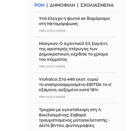
ΡΟΗ
ΔΗΜΟΦΙΛΗ
ΣΧΟΛΙΑΣΜΕΝΑ
Υπό έλεγχο η φωτιά σε διαμέρισμα
στη Μεταμόρφωση
ΠΡΙΝ ΑΠΌ 2 ΜΈΡΕΣ
Μίσιγκαν: Ο Αμπντούλ Ελ Σαγιέντ,
της αριστερής πτέρυγας των
Δημοκρατικών, κέρδισε το χρίσμα
του κόμματος
ΠΡΙΝ ΑΠΌ 2 ΜΈΡΕΣ
Viohalco: Στα 446 εκατ. ευρώ
το αναπροσαρμοσμένο EBITDA το α'
εξάμηνο, αυξημένο κατά 18%
ΠΡΙΝ ΑΠΌ 2 ΜΈΡΕΣ
Τροχαίο με εγκατάλειψη στη Λ.
Βουλιαγμένης: Σοβαρά
τραυματισμένος μοτοσικλετιστής -
Δείτε βίντεο, φωτογραφίες