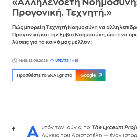
«Αλληλένδετη Νοημοσύνη:
Προγονική. Τεχνητή.»
Πώς μπορεί η Τεχνητή Νοημοσύνη να αλληλεπιδρά
Προγονική και την Έμβια Νοημοσύνη, ώστε να π
λύσεις για το κοινό μας μέλλον;
14:48, 12.06.2026
UPDATE: 14:19
Προσθέστε το SKAI.gr στο
Google
Α
υτόν τον Ιούνιο, το
The Lyceum Proj
Λύκειο του Αριστοτέλη — έναν ιστορ