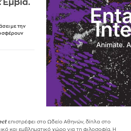
 Έμβια.
σει με την
ροσφέρουν
ect
επιστρέφει στο Ωδείο Αθηνών, δίπλα στο
ικό και εμβληματικό χώρο για τη φιλοσοφία. Η