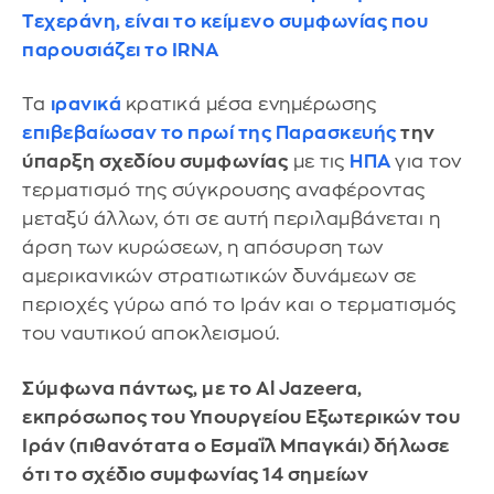
Τεχεράνη, είναι το κείμενο συμφωνίας που
παρουσιάζει το IRNA
Τα
ιρανικά
κρατικά μέσα ενημέρωσης
επιβεβαίωσαν το πρωί της Παρασκευής
την
ύπαρξη σχεδίου συμφωνίας
με τις
ΗΠΑ
για τον
τερματισμό της σύγκρουσης αναφέροντας
μεταξύ άλλων, ότι σε αυτή περιλαμβάνεται η
άρση των κυρώσεων, η απόσυρση των
αμερικανικών στρατιωτικών δυνάμεων σε
περιοχές γύρω από το Ιράν και ο τερματισμός
του ναυτικού αποκλεισμού.
Σύμφωνα πάντως, με το Al Jazeera,
εκπρόσωπος του Υπουργείου Εξωτερικών του
Ιράν (πιθανότατα ο Εσμαΐλ Μπαγκάι) δήλωσε
ότι το σχέδιο συμφωνίας 14 σημείων