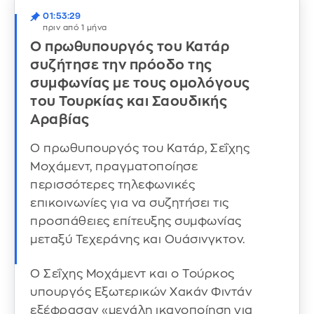
01:53:29
πριν από 1 μήνα
Ο πρωθυπουργός του Κατάρ
συζήτησε την πρόοδο της
συμφωνίας με τους ομολόγους
του Τουρκίας και Σαουδικής
Αραβίας
Ο πρωθυπουργός του Κατάρ, Σεΐχης
Μοχάμεντ, πραγματοποίησε
περισσότερες τηλεφωνικές
επικοινωνίες για να συζητήσει τις
προσπάθειες επίτευξης συμφωνίας
μεταξύ Τεχεράνης και Ουάσινγκτον.
Ο Σεΐχης Μοχάμεντ και ο Τούρκος
υπουργός Εξωτερικών Χακάν Φιντάν
εξέφρασαν «μεγάλη ικανοποίηση για