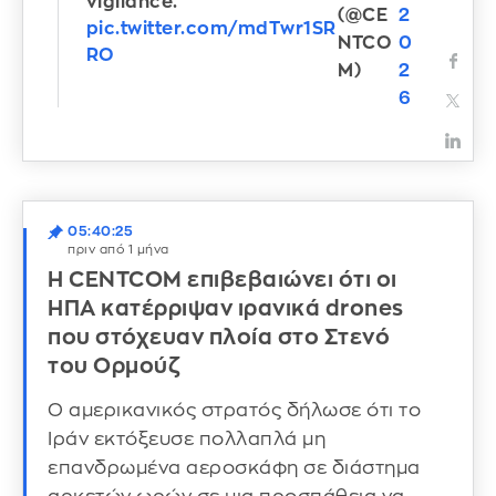
vigilance.
(@CE
2
pic.twitter.com/mdTwr1SR
NTCO
0
RO
M)
2
6
05:40:25
πριν από 1 μήνα
Η CENTCOM επιβεβαιώνει ότι οι
ΗΠΑ κατέρριψαν ιρανικά drones
που στόχευαν πλοία στο Στενό
του Ορμούζ
Ο αμερικανικός στρατός δήλωσε ότι το
Ιράν εκτόξευσε πολλαπλά μη
επανδρωμένα αεροσκάφη σε διάστημα