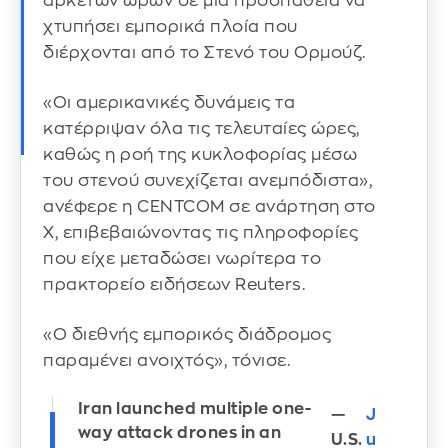
αρκετών ωρών σε μια προσπάθεια να
χτυπήσει εμπορικά πλοία που
διέρχονται από το Στενό του Ορμούζ.
«Οι αμερικανικές δυνάμεις τα
κατέρριψαν όλα τις τελευταίες ώρες,
καθώς η ροή της κυκλοφορίας μέσω
του στενού συνεχίζεται ανεμπόδιστα»,
ανέφερε η CENTCOM σε ανάρτηση στο
X, επιβεβαιώνοντας τις πληροφορίες
που είχε μεταδώσει νωρίτερα το
πρακτορείο ειδήσεων Reuters.
«Ο διεθνής εμπορικός διάδρομος
παραμένει ανοιχτός», τόνισε.
Iran launched multiple one-
—
J
way attack drones in an
U.S.
u