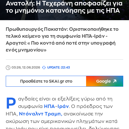
Ανατολή: Η Τεχεράνη αποφασίζει για
το μνημόνιο κατανόησης με τις ΗΠΑ
Πρωθυπουργός Πακιστάν: Οριστικοποιήθηκε το
τελικό κείμενο για τη συμφωνία ΗΠΆ-Ιράν -
Αραγτσί: «Πιο κοντά από ποτέ στην υπογραφή
ενός μνημονίου»
03:26, 12.06.2026
UPDATE: 22:43
Προσθέστε το SKAI.gr στο
Google
Ρ
αγδαίες είναι οι εξελίξεις γύρω από τη
συμφωνία
ΗΠΑ
–
Ιράν
. Ο πρόεδρος των
ΗΠΑ,
Ντόναλντ Τραμπ,
ανακοίνωσε την
ακύρωση των αμερικανικών πληγμάτων κατά
του Ιράν που είχε προαναγγείλει, δηλώνοντας