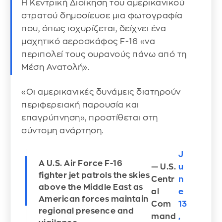
Η Κεντρική Διοίκηση του αμερικανικού
στρατού δημοσίευσε μια φωτογραφία
που, όπως ισχυρίζεται, δείχνει ένα
μαχητικό αεροσκάφος F-16 «να
περιπολεί τους ουρανούς πάνω από τη
Μέση Ανατολή».
«Οι αμερικανικές δυνάμεις διατηρούν
περιφερειακή παρουσία και
επαγρύπνηση», προστίθεται στη
σύντομη ανάρτηση.
J
A U.S. Air Force F-16
— U.S.
u
fighter jet patrols the skies
Centr
n
above the Middle East as
al
e
American forces maintain
Com
13
regional presence and
mand
,