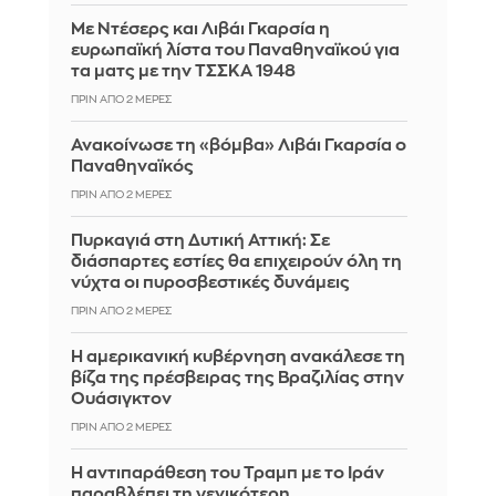
Με Ντέσερς και Λιβάι Γκαρσία η
ευρωπαϊκή λίστα του Παναθηναϊκού για
τα ματς με την ΤΣΣΚΑ 1948
ΠΡΙΝ ΑΠΌ 2 ΜΈΡΕΣ
Ανακοίνωσε τη «βόμβα» Λιβάι Γκαρσία ο
Παναθηναϊκός
ΠΡΙΝ ΑΠΌ 2 ΜΈΡΕΣ
Πυρκαγιά στη Δυτική Αττική: Σε
διάσπαρτες εστίες θα επιχειρούν όλη τη
νύχτα οι πυροσβεστικές δυνάμεις
ΠΡΙΝ ΑΠΌ 2 ΜΈΡΕΣ
Η αμερικανική κυβέρνηση ανακάλεσε τη
βίζα της πρέσβειρας της Βραζιλίας στην
Ουάσιγκτον
ΠΡΙΝ ΑΠΌ 2 ΜΈΡΕΣ
Η αντιπαράθεση του Τραμπ με το Ιράν
παραβλέπει τη γενικότερη