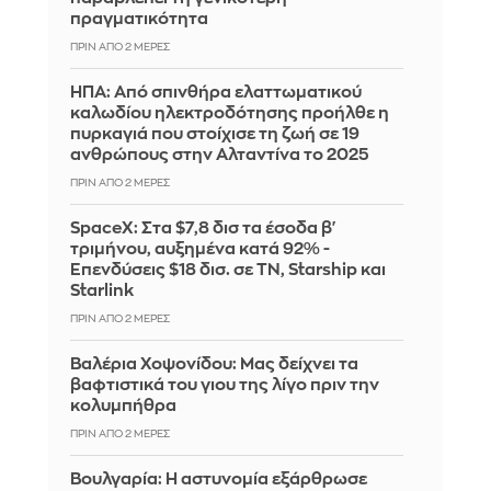
πραγματικότητα
ΠΡΙΝ ΑΠΌ 2 ΜΈΡΕΣ
ΗΠΑ: Από σπινθήρα ελαττωματικού
καλωδίου ηλεκτροδότησης προήλθε η
πυρκαγιά που στοίχισε τη ζωή σε 19
ανθρώπους στην Αλταντίνα το 2025
ΠΡΙΝ ΑΠΌ 2 ΜΈΡΕΣ
SpaceX: Στα $7,8 δισ τα έσοδα β'
τριμήνου, αυξημένα κατά 92% -
Επενδύσεις $18 δισ. σε ΤΝ, Starship και
Starlink
ΠΡΙΝ ΑΠΌ 2 ΜΈΡΕΣ
Βαλέρια Χοψονίδου: Μας δείχνει τα
βαφτιστικά του γιου της λίγο πριν την
κολυμπήθρα
ΠΡΙΝ ΑΠΌ 2 ΜΈΡΕΣ
Βουλγαρία: Η αστυνομία εξάρθρωσε