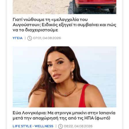
Γιατί νιώθουμε τη «μελαγχολία του
Αυγούστου»; Ειδικός εξηγεί τι συμβαίνει και πώς
να το διαχειριστούμε
ΥΓΕΙΑ
07:01, 04.08.2026
Εύα Λονγκόρια: Με στρινγκ μπικίνι στην Ισπανία
μετά την αποχώρησή της από τις ΗΠΑ (φωτό)
LIFE STYLE - WELLNESS
08:22, 04.08.2026