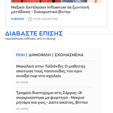
Μεξικό: Εκτέλεσαν influencer σε ζωντανή
μετάδοση – Σοκαριστικό βίντεο
ΚΟΣΜΟΣ
07:45, 06.08.2026
ΔΙΑΒΑΣΤΕ ΕΠΙΣΗΣ
περισσότερες ειδήσεις από το skai.gr
ΡΟΗ
ΔΗΜΟΦΙΛΗ
ΣΧΟΛΙΑΣΜΕΝΑ
Μακελειό στην Ταϊλάνδη: Ο μαθητής
σκότωσε τους παππούδες του πριν
ανοίξει πυρ στο σχολείο
IN 1 HOUR
Τροχαίο δυστύχημα στις Σέρρες: ΙΧ
συγκρούστηκε με φορτηγό - Νεκροί
μητέρα και γιος - Δείτε εικόνες, βίντεο
IN 1 HOUR