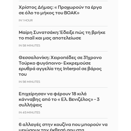
Χρίστος Δήμας: «Προχωρούν τα έργα
σε όλο το μήκος του ΒΟΑΚ»
IN 1 HOUR
Μαίρη Συνατσάκη: Έδειξε πώς τη βρήκε
το mail και μας αποτελείωσε
IN 58 MINUTES
Θεσσαλονίκη: Χειροπέδες σε 31χρονο
Τούρκο φυγόποινο- Εκκρεμούσε
ερυθρά αγγελία της Interpol σε βάρος
του
IN 56 MINUTES
Επιχείρησαν να φέρουν 18 κιλά
κάνναβης από το «Ελ. Βενιζέλος» - 3
συλλήψεις
IN 45 MINUTES
6 αλλαγές στην κουζίνα που μπορούν να
μειώσουν την έκθεσή σου στα