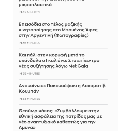
μικροπλαστικά
IN 42 MINUTES
Επεισόδια στο τέλος μαζικής
κινητοποίησης στο Μπουένος Άιρες
στην Αργεντινή (Φωτογραφίες)
IN 36 MINUTES
Και πάλι στην κορυφή μετά το
σκάνδαλο ο Γκαλιάνο: Στο επίκεντρο
νέας συζήτησης λόγω Met Gala
IN 35 MINUTES
Aνακοίνωσε Ποκουσέφσκι η Λοκομοτίβ
Κουμπάν
IN 34 MINUTES
Θεοδωρικάκος: «Συμβάλλουμε στην
εθνική ασφάλεια της πατρίδας μας με
νέο αναπτυξιακό καθεστώς για την
Άμυνα»