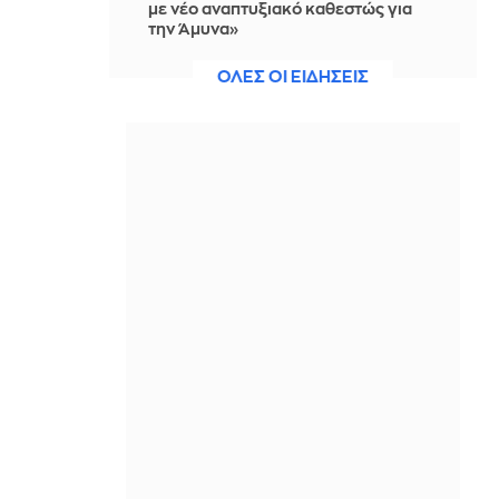
με νέο αναπτυξιακό καθεστώς για
την Άμυνα»
IN 11 MINUTES
ΟΛΕΣ ΟΙ ΕΙΔΗΣΕΙΣ
Βικτόρια Μπέκαμ: Με μαύρο μπικίνι
σε θαλαμηγό αξίας 19 εκατ. ευρώ στο
Σεν Τροπέ (φωτό)
IN 9 MINUTES
Κοτόπουλο katsu curry
IN 7 MINUTES
Το απλό κόλπο για να ξεφλουδίζεις
τις ψητές πιπεριές πανεύκολα
IN 5 MINUTES
Τροχαίο δυστύχημα στις Σέρρες με
δύο νεκρούς - ΙΧ συγκρούστηκε με
φορτηγό
IN 2 MINUTES