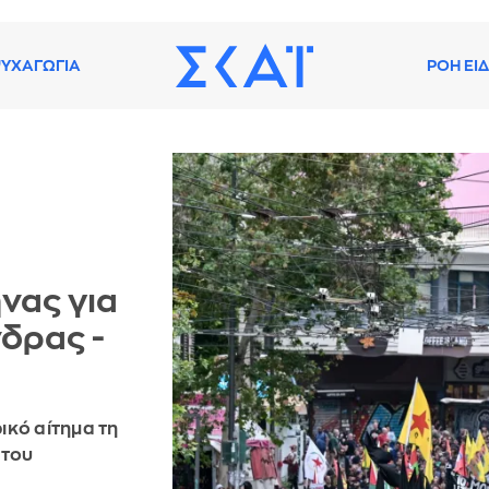
ΥΧΑΓΩΓΙΑ
ΡΟΗ ΕΙ
νας για
δρας -
ρικό αίτημα τη
 του