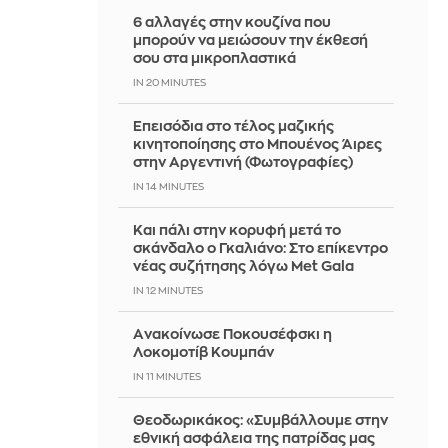
6 αλλαγές στην κουζίνα που
μπορούν να μειώσουν την έκθεσή
σου στα μικροπλαστικά
IN 20 MINUTES
Επεισόδια στο τέλος μαζικής
κινητοποίησης στο Μπουένος Άιρες
στην Αργεντινή (Φωτογραφίες)
IN 14 MINUTES
Και πάλι στην κορυφή μετά το
σκάνδαλο ο Γκαλιάνο: Στο επίκεντρο
νέας συζήτησης λόγω Met Gala
IN 12 MINUTES
Aνακοίνωσε Ποκουσέφσκι η
Λοκομοτίβ Κουμπάν
IN 11 MINUTES
Θεοδωρικάκος: «Συμβάλλουμε στην
εθνική ασφάλεια της πατρίδας μας