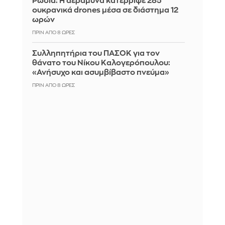
Ρωσία: Η αεράμυνα κατέρριψε 285
ουκρανικά drones μέσα σε διάστημα 12
ωρών
ΠΡΙΝ ΑΠΌ 8 ΏΡΕΣ
Συλληπητήρια του ΠΑΣΟΚ για τον
θάνατο του Νίκου Καλογερόπουλου:
«Ανήσυχο και ασυμβίβαστο πνεύμα»
ΠΡΙΝ ΑΠΌ 8 ΏΡΕΣ