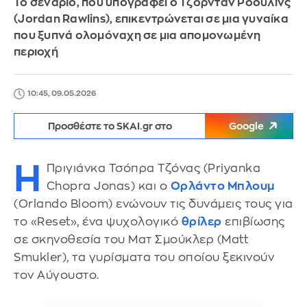
Το σενάριο, που υπογράφει ο Τζόρνταν Ρόουλινς
(Jordan Rawlins), επικεντρώνεται σε μια γυναίκα
που ξυπνά ολομόναχη σε μια απομονωμένη
περιοχή
10:45, 09.05.2026
Προσθέστε το SKAI.gr στο
Google
Η
Πριγιάνκα Τσόπρα Τζόνας (Priyanka
Chopra Jonas) και ο
Ορλάντο Μπλουμ
(Orlando Bloom) ενώνουν τις δυνάμεις τους για
το «Reset», ένα ψυχολογικό
θρίλερ
επιβίωσης
σε σκηνοθεσία του Ματ Σμούκλερ (Matt
Smukler), τα γυρίσματα του οποίου ξεκινούν
τον Αύγουστο.