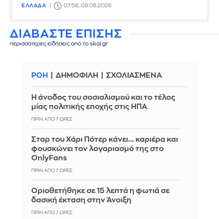
ΕΛΛΑΔΑ
07:58, 09.08.2026
ΔΙΑΒΑΣΤΕ ΕΠΙΣΗΣ
περισσότερες ειδήσεις από το skai.gr
ΡΟΗ
ΔΗΜΟΦΙΛΗ
ΣΧΟΛΙΑΣΜΕΝΑ
Η άνοδος του σοσιαλισμού και το τέλος
μίας πολιτικής εποχής στις ΗΠΑ
ΠΡΙΝ ΑΠΌ 7 ΏΡΕΣ
Σταρ του Χάρι Πότερ κάνει... καριέρα και
φουσκώνει τον λογαριασμό της στο
OnlyFans
ΠΡΙΝ ΑΠΌ 7 ΏΡΕΣ
Οριοθετήθηκε σε 15 λεπτά η φωτιά σε
δασική έκταση στην Άνοιξη
ΠΡΙΝ ΑΠΌ 7 ΏΡΕΣ