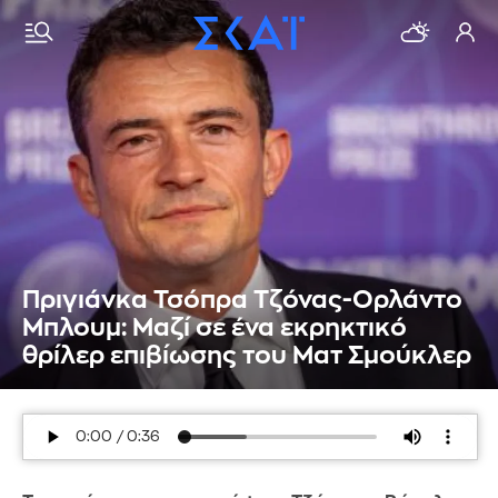
Πριγιάνκα Τσόπρα Τζόνας-Ορλάντο
Μπλουμ: Μαζί σε ένα εκρηκτικό
θρίλερ επιβίωσης του Ματ Σμούκλερ