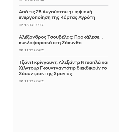
Από τις 28 Αυγούστου η ψηφιακή
ενεργοποίηση της Κάρτας Αγρότη
ΠΡΙΝ ΑΠΌ 9 ΏΡΕΣ
Αλέξανδρος Τσουβέλας: Προκάλεσε...
κυκλοφοριακό στη Ζάκυνθο
ΠΡΙΝ ΑΠΌ 9 ΏΡΕΣ
Τζόνι Γκρίνγουντ, Αλεξάντρ Ντεσπλά και
Χίλντουρ Γκουντναντότιρ διεκδικούν το
Σάουντρακ της Χρονιάς
ΠΡΙΝ ΑΠΌ 9 ΏΡΕΣ