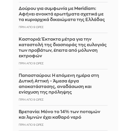
Δούρου για συμφωνία με Meridiam:
Αφήνει ανοικτά ερωτήματα σχετικά με
τα κυριαρχικά δικαιώματα της Ελλάδας
ΠΡΙΝ ΑΠΌ 9 ΏΡΕΣ
Καστοριά: Έκτακτα μέτρα για την
καταστολή της διασποράς της ευλογιάς
των προβάτων, έπειτα από μόλυνση
εκτροφών
ΠΡΙΝ ΑΠΌ 9 ΏΡΕΣ
Παπασταύρου: Η επόμενη ημέρα στη
Δυτική Αττική – Άμεσα έργα
αποκατάστασης, αναδάσωση και
ενίσχυση της πρόληψης
ΠΡΙΝ ΑΠΌ 9 ΏΡΕΣ
Βρετανία: Μόνο το 14% των ποταμών
και λιμνών έχει καθαρό νερό
ΠΡΙΝ ΑΠΌ 9 ΏΡΕΣ