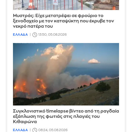
Mυστράς: Είχε μετατρέψει σε φρούριο το
ξενοδοχείο με τον καταψύκτη που έκρυβε τον
νεκρό πατέρα του
ΕΛΛΑΔΑ
13:50, 05.08.2026
Συγκλονιστικό timelapse βίντεο από τη ραγδαία
εξάπλωση της φωτιάς στις πλαγιές του
Κιθαιρώνα
ΕΛΛΑΔΑ
08:24, 05.08.2026