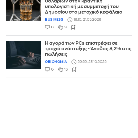
δολαρίων στην κβαντική
υπολογιστική με συμμετοχή του
Δημοσίου στο μετοχικό κεφάλαιο
BUSINESS
16:10, 21.05.2026
0
9
Η αγορά των PCs επιστρέφει σε
τροχιά ανάπτυξης - Άνοδος 8,2% στις
πωλήσεις
ΟΙΚΟΝΟΜΙΑ
22:52, 23.10.2025
0
13