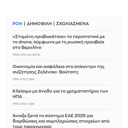
ΡΟΗ
ΔΗΜΟΦΙΛΗ
ΣΧΟΛΙΑΣΜΕΝΑ
«Στημένη προβοκάτσια» το περιστατικό με
το drone, σύμφωνα με τη ρωσική πρεσβεία
στο Βερολίνο
ΠΡΙΝ ΑΠΌ 42 ΛΕΠΤΆ
Οικονομία και ασφάλεια στο επίκεντρο της
συζήτησης Ζελένσκι- Βούτσιτς
ΠΡΙΝ ΑΠΌ 1 ΏΡΑ
Κλείσιμο με άνοδο για το χρηματιστήριο των
ΗΠΑ
ΠΡΙΝ ΑΠΌ 1 ΏΡΑ
Άνοιξε ξανά το σύστημα ΕΑΕ 2025 για
διορθώσεις και συμπληρώσεις στοιχείων από
τους παραγωγούς