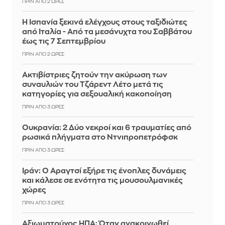
ΠΡΙΝ ΑΠΌ 2 ΏΡΕΣ
Η Ισπανία ξεκινά ελέγχους στους ταξιδιώτες
από Ιταλία - Από τα μεσάνυχτα του Σαββάτου
έως τις 7 Σεπτεμβρίου
ΠΡΙΝ ΑΠΌ 2 ΏΡΕΣ
Ακτιβίστριες ζητούν την ακύρωση των
συναυλιών του Τζάρεντ Λέτο μετά τις
κατηγορίες για σεξουαλική κακοποίηση
ΠΡΙΝ ΑΠΌ 3 ΏΡΕΣ
Ουκρανία: 2 Δύο νεκροί και 6 τραυματίες από
ρωσικά πλήγματα στο Ντνιπροπετρόφσκ
ΠΡΙΝ ΑΠΌ 3 ΏΡΕΣ
Ιράν: Ο Αραγτσί εξήρε τις ένοπλες δυνάμεις
και κάλεσε σε ενότητα τις μουσουλμανικές
χώρες
ΠΡΙΝ ΑΠΌ 3 ΏΡΕΣ
Αξιωματούχος ΗΠΑ: Όταν ανακοινωθεί