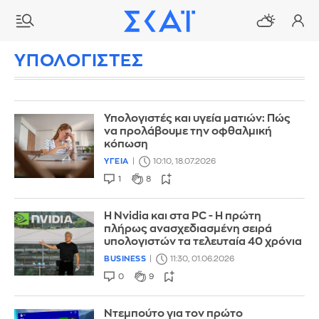
ΥΠΟΛΟΓΙΣΤΕΣ
Υπολογιστές και υγεία ματιών: Πώς
να προλάβουμε την οφθαλμική
κόπωση
ΥΓΕΙΑ
10:10, 18.07.2026
1
8
Η Nvidia και στα PC - Η πρώτη
πλήρως ανασχεδιασμένη σειρά
υπολογιστών τα τελευταία 40 χρόνια
BUSINESS
11:30, 01.06.2026
0
9
Ντεμπούτο για τον πρώτο