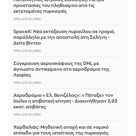
προστασίας του πληθυσμού από τις
εκτεταμένες πυρκαγιές
ΠΡΙΝ ΑΠΌ 20 ΏΡΕΣ
SpaceX: Νέα εκτόξευση πυραύλου σε τροχιά,
παράλληλα με την αποστολή στη Σελήνη -
Δείτε βίντεο
ΠΡΙΝ ΑΠΌ 20 ΏΡΕΣ
Σύγκρουση αεροσκάφους της DHL με
άγνωστο αντικείμενο στο αεροδρόμιο της
Λειψίας
ΠΡΙΝ ΑΠΌ 20 ΏΡΕΣ
Αεροδρόμιο «Ελ. Βενιζέλος»: «Πέταξε» τον
Ιούλιο η επιβατική κίνηση - Διακινήθηκαν 3,93
εκατ. επιβάτες
ΠΡΙΝ ΑΠΌ 20 ΏΡΕΣ
Χαρδαλιάς: Μηδενική ανοχή και σε νομικό
επίπεδο για τους υπαίτιους της πυρκαγιάς