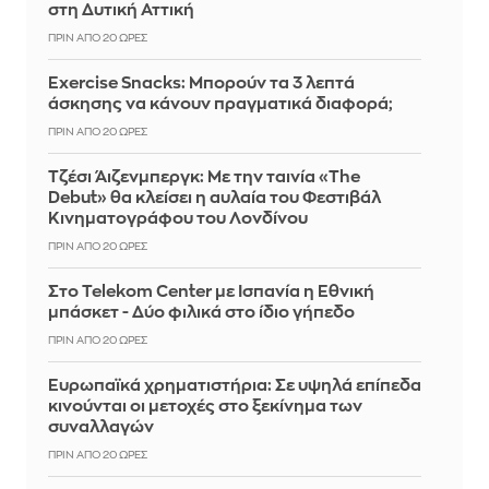
στη Δυτική Αττική
ΠΡΙΝ ΑΠΌ 20 ΏΡΕΣ
Exercise Snacks: Μπορούν τα 3 λεπτά
άσκησης να κάνουν πραγματικά διαφορά;
ΠΡΙΝ ΑΠΌ 20 ΏΡΕΣ
Τζέσι Άιζενμπεργκ: Με την ταινία «The
Debut» θα κλείσει η αυλαία του Φεστιβάλ
Κινηματογράφου του Λονδίνου
ΠΡΙΝ ΑΠΌ 20 ΏΡΕΣ
Στο Telekom Center με Ισπανία η Εθνική
μπάσκετ - Δύο φιλικά στο ίδιο γήπεδο
ΠΡΙΝ ΑΠΌ 20 ΏΡΕΣ
Ευρωπαϊκά χρηματιστήρια: Σε υψηλά επίπεδα
κινούνται οι μετοχές στο ξεκίνημα των
συναλλαγών
ΠΡΙΝ ΑΠΌ 20 ΏΡΕΣ