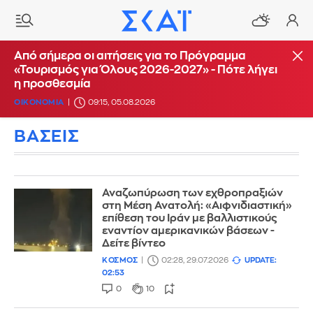
Από σήμερα οι αιτήσεις για το Πρόγραμμα
«Τουρισμός για Όλους 2026-2027» - Πότε λήγει
η προσθεσμία
ΟΙΚΟΝΟΜΙΑ
09:15, 05.08.2026
ΒΑΣΕΙΣ
Αναζωπύρωση των εχθροπραξιών
στη Μέση Ανατολή: «Αιφνιδιαστική»
επίθεση του Ιράν με βαλλιστικούς
εναντίον αμερικανικών βάσεων -
Δείτε βίντεο
ΚΟΣΜΟΣ
02:28, 29.07.2026
UPDATE:
02:53
0
10