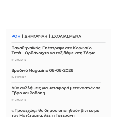
ΡΟΗ
ΔΗΜΟΦΙΛΗ
ΣΧΟΛΙΑΣΜΕΝΑ
Παναθηναϊκός: Επέστρεψε στο Κορωπί ο
Τετέι – Ορθάνοιχτο να ταξιδέψει στη Σόφια
IN 2 HOURS
Βραδινό Magazino 08-08-2026
IN 2 HOURS
Δύο συλλήψεις για μεταφορά μεταναστών σε
Έβρο και Ροδόπη
IN 2 HOURS
«Προσεχώς» θα δημοσιοποιηθούν βίντεο με
τον Μοτζτάμπα, λέει η Τεχεράνη