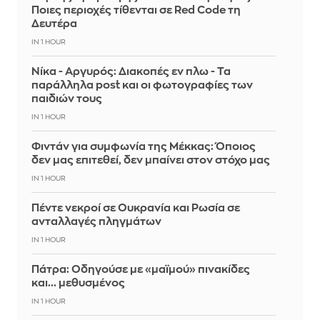
Ποιες περιοχές τίθενται σε Red Code τη
Δευτέρα
IN 1 HOUR
Νίκα - Αργυρός: Διακοπές εν πλω - Τα
παράλληλα post και οι φωτογραφίες των
παιδιών τους
IN 1 HOUR
Φιντάν για συμφωνία της Μέκκας: Όποιος
δεν μας επιτεθεί, δεν μπαίνει στον στόχο μας
IN 1 HOUR
Πέντε νεκροί σε Ουκρανία και Ρωσία σε
ανταλλαγές πληγμάτων
IN 1 HOUR
Πάτρα: Οδηγούσε με «μαϊμού» πινακίδες
και... μεθυσμένος
IN 1 HOUR