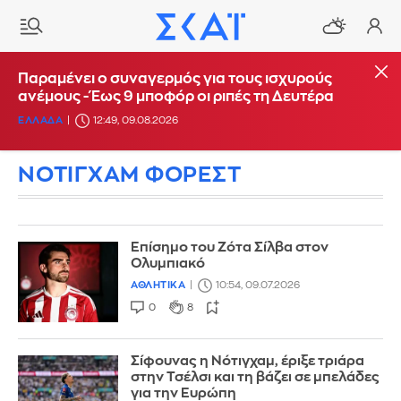
Παραμένει ο συναγερμός για τους ισχυρούς
ανέμους - Έως 9 μποφόρ οι ριπές τη Δευτέρα
ΕΛΛΑΔΑ
12:49, 09.08.2026
ΝΟΤΙΓΧΑΜ ΦΟΡΕΣΤ
Επίσημο του Ζότα Σίλβα στον
Ολυμπιακό
ΑΘΛΗΤΙΚΑ
10:54, 09.07.2026
0
8
Σίφουνας η Νότιγχαμ, έριξε τριάρα
στην Τσέλσι και τη βάζει σε μπελάδες
για την Ευρώπη