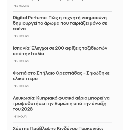
IN 2 HOURS
Digital Perfume: Πώς η τεχνητή νοημοσύνη
δημιουργεί το άρωμα που ταιριάζει μόνο σε
εσένα
IN 2 HOURS
Ισπανία: Έλεγχοι σε 200 αφίξεις ταξιδιωτών
από την Ιταλία
IN 2 HOURS
Φωτιά στο Σπήλαιο Ορεστιάδας – Σηκώθηκε
ελικόπτερο
IN 2 HOURS
Λευκωσία: Κυπριακό φυσικό αέριο μπορεί να
τροφοδοτήσει την Ευρώπη από την άνοιξη
του 2028
IN 1 HOUR
Χάρτης Πρόβλεψης Κινδύνου Πυρκαγιάς: