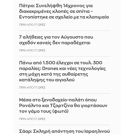
Πάτρα: Συνελήφθη 14χρονος για
διακεκριμένες κλοπές σε σπίτια –
Εντοπίστηκε σε σχολείο με τα κλοπιμαία
ΠΡΙΝ ΑΠΌ 17 ΏΡΕΣ
7 αλήθειες για τον Αύγουστο που
σχεδόν κανείς δεν παραδέχεται
ΠΡΙΝ ΑΠΌ 17 ΏΡΕΣ
Πάνω από 1.500 έλεγχοι σε τουλ. 300
παραλίες: Drones και νέες τεχνολογίες
στη μάχη κατά της αυθαίρετης
κατάληψης του αιγιαλού
ΠΡΙΝ ΑΠΌ 17 ΏΡΕΣ
Μέσα στο ξενοδοχείο-παλάτι όπου
Ρονάλντο και Τζορτζίνα θα γιορτάσουν
τον γάμο τους (φωτό)
ΠΡΙΝ ΑΠΌ 17 ΏΡΕΣ
Σάαρ: Σκληρή απάντηση του Ισραηλινού