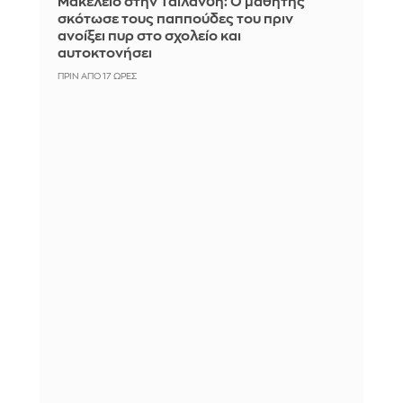
Μακελειό στην Ταϊλάνδη: Ο μαθητής
σκότωσε τους παππούδες του πριν
ανοίξει πυρ στο σχολείο και
αυτοκτονήσει
ΠΡΙΝ ΑΠΌ 17 ΏΡΕΣ