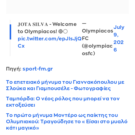
—
𝐉𝐎𝐓𝐀 𝐒𝐈𝐋𝐕𝐀 - Welcome
July
Olympiacos
to Olympiacos! 🔴⚪️
9,
FC
pic.twitter.com/epJIsJjQ
202
(@olympiac
Cx
6
osfc)
Πηγή:
sport-fm.gr
To επετειακό μήνυμα του Γιαννακόπουλου με
Σλούκα και Γιαμπουσέλε - Φωτογραφίες
Ταμπόρδα: Ο νέος ρόλος που μπορεί να τον
εκτοξεύσει
Το πρώτο μήνυμα Μοντέρο ως παίκτης του
Ολυμπιακού: Τραγούδησε το «Είσαι στο μυαλό
κάτι μαγικό»