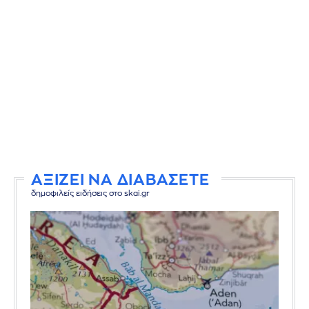
ΑΞΙΖΕΙ ΝΑ ΔΙΑΒΑΣΕΤΕ
δημοφιλείς ειδήσεις στο skai.gr