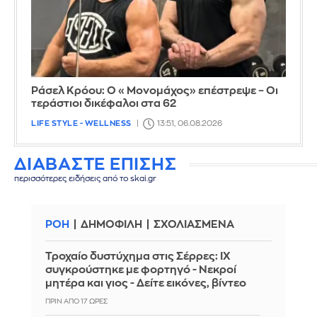
Ράσελ Κρόου: Ο «Μονομάχος» επέστρεψε – Οι
τεράστιοι δικέφαλοι στα 62
LIFE STYLE - WELLNESS
13:51, 06.08.2026
ΔΙΑΒΑΣΤΕ ΕΠΙΣΗΣ
περισσότερες ειδήσεις από το skai.gr
ΡΟΗ
ΔΗΜΟΦΙΛΗ
ΣΧΟΛΙΑΣΜΕΝΑ
Τροχαίο δυστύχημα στις Σέρρες: ΙΧ
συγκρούστηκε με φορτηγό - Νεκροί
μητέρα και γιος - Δείτε εικόνες, βίντεο
ΠΡΙΝ ΑΠΌ 17 ΏΡΕΣ