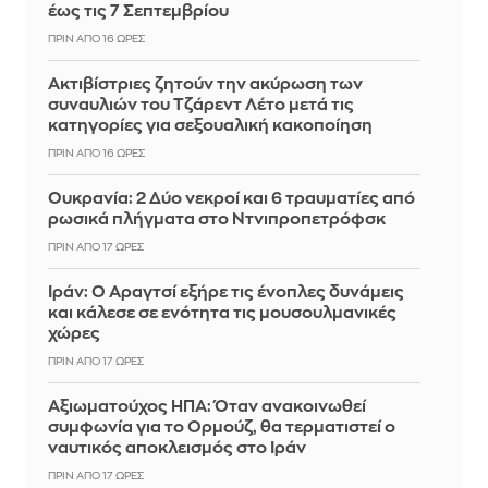
έως τις 7 Σεπτεμβρίου
ΠΡΙΝ ΑΠΌ 16 ΏΡΕΣ
Ακτιβίστριες ζητούν την ακύρωση των
συναυλιών του Τζάρεντ Λέτο μετά τις
κατηγορίες για σεξουαλική κακοποίηση
ΠΡΙΝ ΑΠΌ 16 ΏΡΕΣ
Ουκρανία: 2 Δύο νεκροί και 6 τραυματίες από
ρωσικά πλήγματα στο Ντνιπροπετρόφσκ
ΠΡΙΝ ΑΠΌ 17 ΏΡΕΣ
Ιράν: Ο Αραγτσί εξήρε τις ένοπλες δυνάμεις
και κάλεσε σε ενότητα τις μουσουλμανικές
χώρες
ΠΡΙΝ ΑΠΌ 17 ΏΡΕΣ
Αξιωματούχος ΗΠΑ: Όταν ανακοινωθεί
συμφωνία για το Ορμούζ, θα τερματιστεί ο
ναυτικός αποκλεισμός στο Ιράν
ΠΡΙΝ ΑΠΌ 17 ΏΡΕΣ