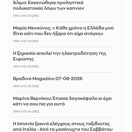
Άλιμο: Εκκενώθηκε προληπτικά
πολυκατοικία λόγω των καπνών
ΠΡΙΝ ΑΠΌ 15 ΏΡΕΣ
Μαρία Μενούνος: «Κάθε χρόνο η Ελλάδα μού
δίνει κάτι που δεν ήξερα ότι είχα ανάγκη»
ΠΡΙΝ ΑΠΌ 15 ΏΡΕΣ
Η ξηρασία απειλεί την ηλεκτροδότηση της
Ευρώπης
ΠΡΙΝ ΑΠΌ 15 ΏΡΕΣ
Βραδινό Magazino 07-08-2026
ΠΡΙΝ ΑΠΌ 16 ΏΡΕΣ
Μαρίνα Βερνίκου: Έπιασε λαγοκέφαλο κι έχει
κάτι να σου πει για αυτό
ΠΡΙΝ ΑΠΌ 16 ΏΡΕΣ
Η Ισπανία ξεκινά ελέγχους στους ταξιδιώτες
από Ιταλία - Από τα μεσάνυχτα του Σαββάτου