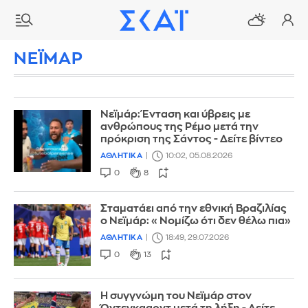
ΝΕΪΜΑΡ
Νεϊμάρ: Ένταση και ύβρεις με
ανθρώπους της Ρέμο μετά την
πρόκριση της Σάντος - Δείτε βίντεο
ΑΘΛΗΤΙΚΑ
10:02, 05.08.2026
0
8
Σταματάει από την εθνική Βραζιλίας
ο Νεϊμάρ: «Νομίζω ότι δεν θέλω πια»
ΑΘΛΗΤΙΚΑ
18:49, 29.07.2026
0
13
Η συγγνώμη του Νεϊμάρ στον