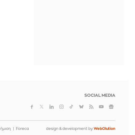
Βίντεο
ΠΡΙΝ ΑΠΌ 1 ΜΈΡΑ
Χρηματιστήριο: Στις 2.606,72
μονάδες ο Γενικός Δείκτης Τιμών, με
οριακή πτώση 0,07%
ΠΡΙΝ ΑΠΌ 1 ΜΈΡΑ
Η Φίμπι Μπρίτζες θα παρουσιάσει το
νέο της άλμπουμ σε Πλανητάριο
ΠΡΙΝ ΑΠΌ 1 ΜΈΡΑ
SOCIAL MEDIA
φήμιση
Foreca
design & development by
WebOlution