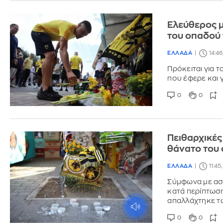
Ελεύθερος μ
του οπαδού
ΕΛΛΑΔΑ
14:46
Πρόκειται για τ
που έφερε και 
0
0
Πειθαρχικές
θάνατο του
ΕΛΛΑΔΑ
11:45
Σύμφωνα με αστ
κατά περίπτωση
απαλλάχτηκε τ
0
0