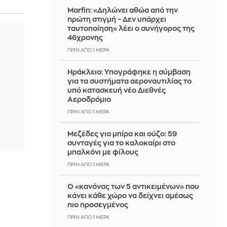
Marfin: «Δηλώνει αθώα από την
πρώτη στιγμή – Δεν υπάρχει
ταυτοποίηση» λέει ο συνήγορος της
46χρονης
ΠΡΙΝ ΑΠΌ 1 ΜΈΡΑ
Ηράκλειο: Υπογράφηκε η σύμβαση
για τα συστήματα αεροναυτιλίας το
υπό κατασκευή νέο Διεθνές
Αεροδρόμιο
ΠΡΙΝ ΑΠΌ 1 ΜΈΡΑ
Μεζέδες για μπίρα και ούζο: 59
συνταγές για το καλοκαίρι στο
μπαλκόνι με φίλους
ΠΡΙΝ ΑΠΌ 1 ΜΈΡΑ
Ο «κανόνας των 5 αντικειμένων» που
κάνει κάθε χώρο να δείχνει αμέσως
πιο προσεγμένος
ΠΡΙΝ ΑΠΌ 1 ΜΈΡΑ