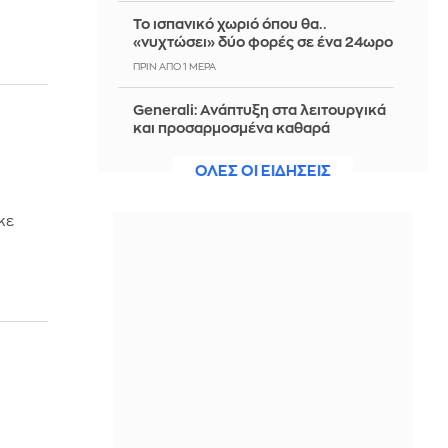
Το ισπανικό χωριό όπου θα..
«νυχτώσει» δύο φορές σε ένα 24ωρο
ΠΡΙΝ ΑΠΌ 1 ΜΈΡΑ
Generali: Ανάπτυξη στα λειτουργικά
και προσαρμοσμένα καθαρά
αποτελέσματα
ΟΛΕΣ ΟΙ ΕΙΔΗΣΕΙΣ
ΠΡΙΝ ΑΠΌ 1 ΜΈΡΑ
Τζέιμς Κάμερον: Έτοιμος να αφήσει
κε
πίσω του το «Avatar» μετά από
χρόνια
ΠΡΙΝ ΑΠΌ 1 ΜΈΡΑ
ΣΥΡΙΖΑ: Η ενεργειακή ρήτρα δεν
σημαίνει χαμηλότερους
λογαριασμούς, ούτε σβήνει 7 χρόνια
ενεργειακής ακρίβειας
ΠΡΙΝ ΑΠΌ 1 ΜΈΡΑ
Η 13χρονη κόρη της Κιμ Καρντάσιαν