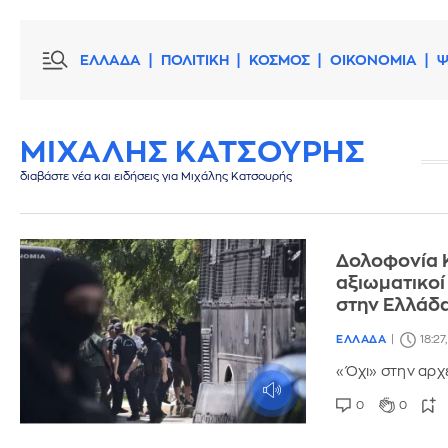
ΕΛΛΑΔΑ
ΠΟΛΙΤΙΚΗ
ΚΟΣΜΟΣ
ΟΙΚΟΝΟΜΙΑ
Ψ
ΜΙΧΑΛΗΣ ΚΑΤΣΟΥΡΗΣ
διαβάστε νέα και ειδήσεις για Μιχάλης Κατσουρής
Δολοφονία 
αξιωματικοί
στην Ελλάδ
ΕΛΛΑΔΑ
18:27
«Όχι» στην αρχ
0
0